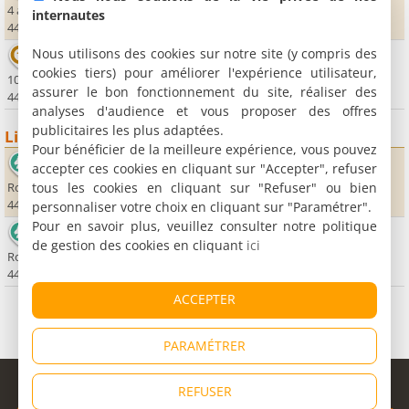
4 avenue Anne de Bretagne
internautes
44350 Guérande
Nous utilisons des cookies sur notre site (y compris des
Bowling de la Presqu'île
cookies tiers) pour améliorer l'expérience utilisateur,
10, avenue Gustave Flaubert - ZAC de Kerbiniou
assurer le bon fonctionnement du site, réaliser des
44350 Guérande
analyses d'audience et vous proposer des offres
publicitaires les plus adaptées.
Lieux sportifs
Pour bénéficier de la meilleure expérience, vous pouvez
Domaine Equestre de Querelo
accepter ces cookies en cliquant sur "Accepter", refuser
tous les cookies en cliquant sur "Refuser" ou bien
Route de Brézean - D 252
44350 Guérande
personnaliser votre choix en cliquant sur "Paramétrer".
Pour en savoir plus, veuillez consulter notre politique
Les Ecuries de Kerdando
de gestion des cookies en cliquant
ici
Route d'Herbignac
44350 Guérande
ACCEPTER
PARAMÉTRER
© Copyright 1998 - 2026
REFUSER