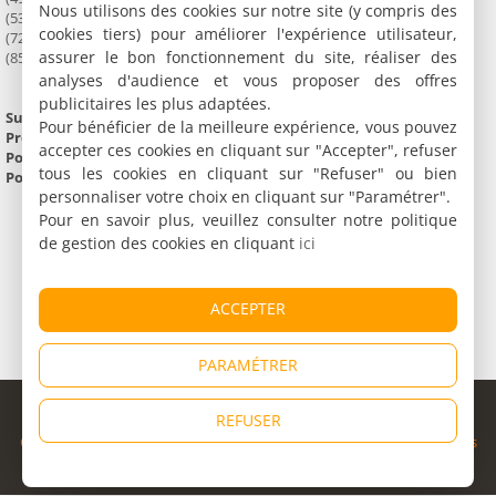
Nous utilisons des cookies sur notre site (y compris des
(53) Mayenne
cookies tiers) pour améliorer l'expérience utilisateur,
(72) Sarthe
assurer le bon fonctionnement du site, réaliser des
(85) Vendée
analyses d'audience et vous proposer des offres
publicitaires les plus adaptées.
Superficie :
32 085 km²
Pour bénéficier de la meilleure expérience, vous pouvez
Préfecture :
Nantes
accepter ces cookies en cliquant sur "Accepter", refuser
Population :
3 222 100 habitants
tous les cookies en cliquant sur "Refuser" ou bien
Point culminant :
Mont des Avaloirs (417 m)
personnaliser votre choix en cliquant sur "Paramétrer".
Pour en savoir plus, veuillez consulter notre politique
de gestion des cookies en cliquant
ici
ACCEPTER
PARAMÉTRER
© Copyright 1998 - 2026
REFUSER
Cybevasion
|
Mentions légales
|
Confidentialité
|
CGU
|
Informations
légales
|
Partenaires
|
Système d'alerte
|