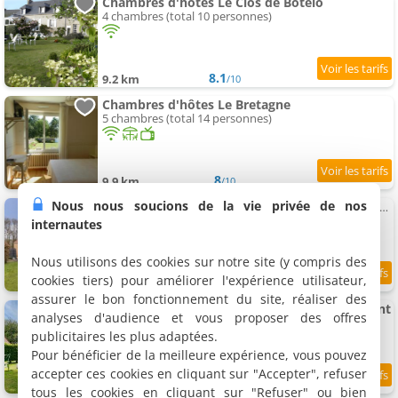
Chambres d'hôtes Le Clos de Botelo
4 chambres (total 10 personnes)
8.1
9.2 km
/10
Chambres d'hôtes Le Bretagne
5 chambres (total 14 personnes)
8
9.9 km
/10
Nous nous soucions de la vie privée de nos
Chambre d'hôtes Suite Familiale à Proximité de la Mer - FR-1-306-1331
Chambre familiale, 4 personnes
internautes
Nous utilisons des cookies sur notre site (y compris des
cookies tiers) pour améliorer l'expérience utilisateur,
11.6 km
assurer le bon fonctionnement du site, réaliser des
Chambre d'hôtes Chez Anne-Marie et Constant
analyses d'audience et vous proposer des offres
Chambre double, 2 personnes
publicitaires les plus adaptées.
Pour bénéficier de la meilleure expérience, vous pouvez
accepter ces cookies en cliquant sur "Accepter", refuser
9.5
11.7 km
/10
tous les cookies en cliquant sur "Refuser" ou bien