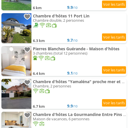
9.9
6 km
/10
Chambre d'hôtes 11 Port Lin
Chambre double, 2 personnes
9.7
6.3 km
/10
Pierres Blanches Guérande - Maison d'hôtes
3 chambres (total 12 personnes)
9.1
6.4 km
/10
Chambre d'hôtes "Yamaléna" proche mer et au calme à La Baule
Chambre, 2 personnes
9.9
6.7 km
/10
Chambre d'hôtes La Gourmandine Entre Pins & Océan Pornichet à pied
Maison de vacances, 6 personnes