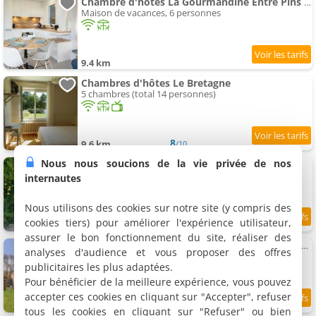
Chambre d'hôtes La Gourmandine Entre Pins & Océan Pornichet à pied
Maison de vacances, 6 personnes
9.4 km
Chambres d'hôtes Le Bretagne
5 chambres (total 14 personnes)
8
9.6 km
/10
Nous nous soucions de la vie privée de nos
Chambres d'hôtes
4 chambres (total 9 personnes)
internautes
Nous utilisons des cookies sur notre site (y compris des
cookies tiers) pour améliorer l'expérience utilisateur,
11.8 km
assurer le bon fonctionnement du site, réaliser des
Chambre d'hôtes Suite Familiale à Proximité de la Mer - FR-1-306-1331
analyses d'audience et vous proposer des offres
Chambre familiale, 4 personnes
publicitaires les plus adaptées.
Pour bénéficier de la meilleure expérience, vous pouvez
accepter ces cookies en cliquant sur "Accepter", refuser
11.8 km
tous les cookies en cliquant sur "Refuser" ou bien