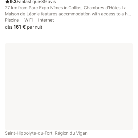
9.3
Fantastique
⋅
89 avis
27 km from Parc Expo Nîmes in Collias, Chambres d'Hôtes La
Maison de Léonie features accommodation with access to a hot
tub, spa facilities and wellness packages. Both free WiFi and
Piscine
WiFi
Internet
parking on-site are accessible at the guest house free of
161 €
dès
par nuit
charge.
Saint-Hippolyte-du-Fort, Région du Vigan