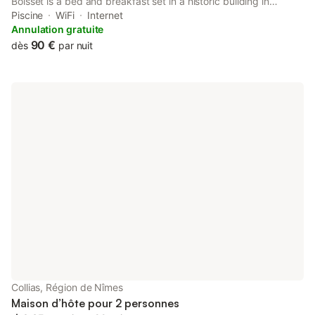
Boisset is a bed and breakfast set in a historic building in
Argilliers, 30 km from Avignon Central Station. This bed and
Piscine
WiFi
Internet
breakfast has a heated pool, a garden and free private parking.
Annulation gratuite
90 €
dès
par nuit
Collias, Région de Nîmes
Maison d’hôte pour 2 personnes