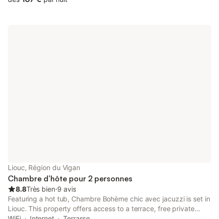
Liouc, Région du Vigan
Chambre d’hôte pour 2 personnes
8.8
Très bien
⋅
9 avis
Featuring a hot tub, Chambre Bohème chic avec jacuzzi is set in
Liouc. This property offers access to a terrace, free private
parking and free WiFi. The property is non-smoking and is
WiFi
Internet
Terrasse