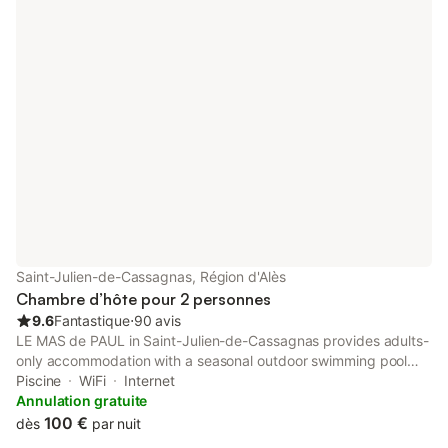
Saint-Julien-de-Cassagnas, Région d'Alès
Chambre d’hôte pour 2 personnes
9.6
Fantastique
⋅
90 avis
LE MAS de PAUL in Saint-Julien-de-Cassagnas provides adults-
only accommodation with a seasonal outdoor swimming pool
and a garden. This bed and breakfast offers free private
Piscine
WiFi
Internet
parking, a 24-hour front desk and free WiFi.
Annulation gratuite
100 €
dès
par nuit