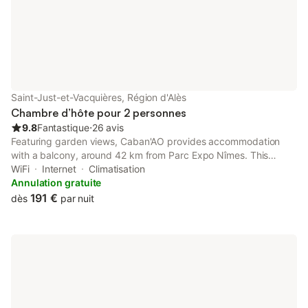
Saint-Just-et-Vacquières, Région d'Alès
Chambre d’hôte pour 2 personnes
9.8
Fantastique
⋅
26 avis
Featuring garden views, Caban'AO provides accommodation
with a balcony, around 42 km from Parc Expo Nîmes. This
property offers access to a terrace, free private parking and
WiFi
Internet
Climatisation
free WiFi. The bed and breakfast features a hot tub and full-day
Annulation gratuite
security.
191 €
dès
par nuit