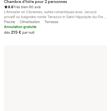
Chambre d’hôte pour 2 personnes
8.6
Très bien
⋅
90 avis
L'Amourier en Cévennes, suites romantiques avec Jacuzzi
privatif ou baignoire ronde Terrazzo in Saint-Hippolyte-du-Fort
provides adults-only accommodation with a seasonal outdoor
Piscine
Climatisation
Terrasse
swimming pool, a garden and a bar.
Annulation gratuite
215 €
dès
par nuit