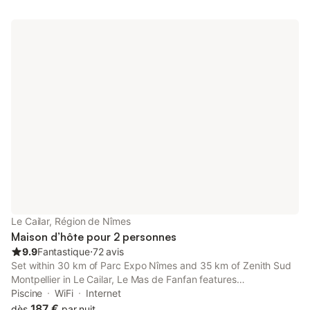
Le Cailar, Région de Nîmes
Maison d’hôte pour 2 personnes
9.9
Fantastique
⋅
72 avis
Set within 30 km of Parc Expo Nîmes and 35 km of Zenith Sud
Montpellier in Le Cailar, Le Mas de Fanfan features
accommodation with seating area. With pool views, this
Piscine
WiFi
Internet
accommodation offers a patio and a swimming pool.
187 €
dès
par nuit