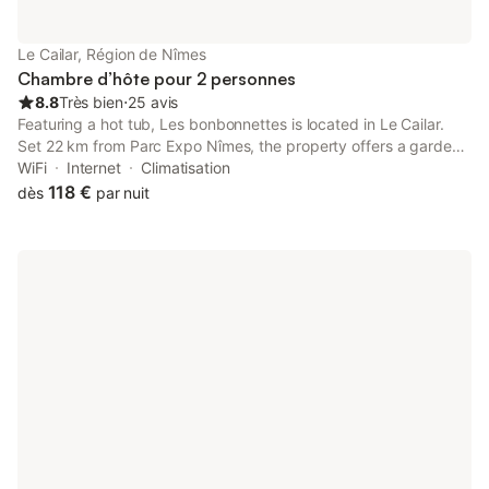
acceptés, et la maison d'hôtes est bien située pour des activités
telles que la randonnée, l'équitation et le tennis. Des heures de
calme sont respectées. Le centre de Fontarèches est à
Le Cailar, Région de Nîmes
proximité et un service de location de voitures peut être
Chambre d’hôte pour 2 personnes
organisé.
8.8
Très bien
⋅
25 avis
Featuring a hot tub, Les bonbonnettes is located in Le Cailar.
Set 22 km from Parc Expo Nîmes, the property offers a garden
and free private parking. Offering free WiFi throughout the
WiFi
Internet
Climatisation
property, the non-smoking bed and breakfast features a hot
118 €
dès
par nuit
tub.