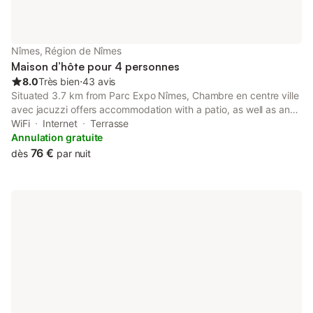
Nîmes, Région de Nîmes
Maison d’hôte pour 4 personnes
8.0
Très bien
⋅
43 avis
Situated 3.7 km from Parc Expo Nîmes, Chambre en centre ville
avec jacuzzi offers accommodation with a patio, as well as an
open-air bath. The accommodation has a spa bath and a hot
WiFi
Internet
Terrasse
tub.
Annulation gratuite
76 €
dès
par nuit