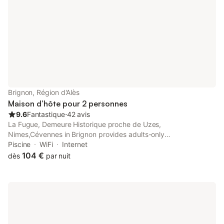
Brignon, Région d'Alès
Maison d’hôte pour 2 personnes
9.6
Fantastique
⋅
42 avis
La Fugue, Demeure Historique proche de Uzes,
Nimes,Cévennes in Brignon provides adults-only
accommodation with a seasonal outdoor swimming pool and a
Piscine
WiFi
Internet
garden. The property has garden and city views, and is 27 km
104 €
dès
par nuit
from Parc Expo Nîmes.