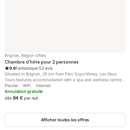
Brignon, Région d'Alès
Chambre d’hôte pour 2 personnes
9.6
Fantastique
⋅
53 avis
Situated in Brignon, 26 km from Parc Expo Nîmes, Les Deux
Tours features accommodation with a spa and wellness centre,
free private parking, a seasonal outdoor swimming pool and a
Piscine
WiFi
Internet
garden. The property has pool and garden views.
Annulation gratuite
94 €
dès
par nuit
Afficher toutes les offres