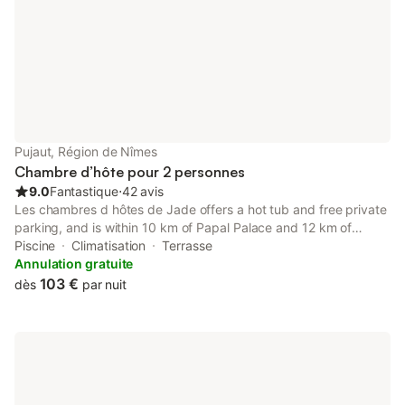
Pujaut, Région de Nîmes
Chambre d’hôte pour 2 personnes
9.0
Fantastique
⋅
42 avis
Les chambres d hôtes de Jade offers a hot tub and free private
parking, and is within 10 km of Papal Palace and 12 km of
Avignon Central Station. The property features pool and garden
Piscine
Climatisation
Terrasse
views, and is 15 km from Avignon TGV Train Station.
Annulation gratuite
103 €
dès
par nuit