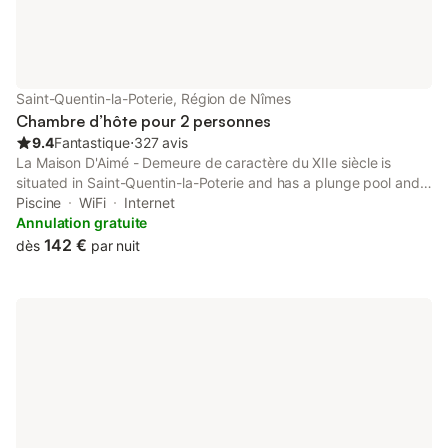
Saint-Quentin-la-Poterie, Région de Nîmes
Chambre d’hôte pour 2 personnes
9.4
Fantastique
⋅
327 avis
La Maison D'Aimé - Demeure de caractère du XIIe siècle is
situated in Saint-Quentin-la-Poterie and has a plunge pool and
inner courtyard views. It is set 33 km from Parc Expo Nîmes and
Piscine
WiFi
Internet
provides a housekeeping service.
Annulation gratuite
142 €
dès
par nuit