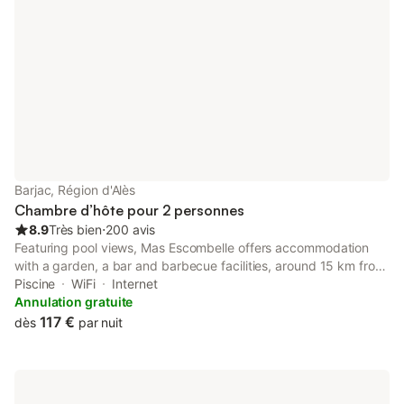
Barjac, Région d'Alès
Chambre d’hôte pour 2 personnes
8.9
Très bien
⋅
200 avis
Featuring pool views, Mas Escombelle offers accommodation
with a garden, a bar and barbecue facilities, around 15 km from
Pont d'Arc. This property offers access to a terrace, table
Piscine
WiFi
Internet
tennis, free private parking and free WiFi.
Annulation gratuite
117 €
dès
par nuit