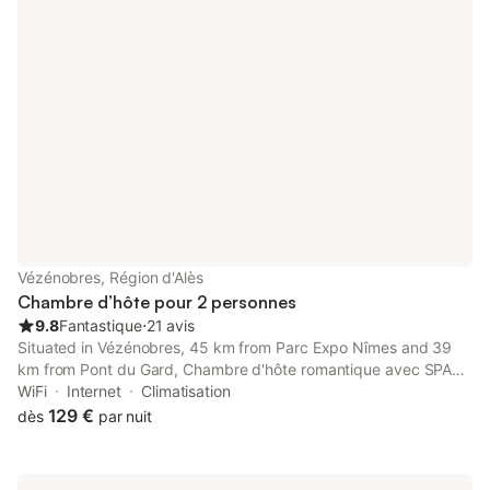
Vézénobres, Région d'Alès
Chambre d’hôte pour 2 personnes
9.8
Fantastique
⋅
21 avis
Situated in Vézénobres, 45 km from Parc Expo Nîmes and 39
km from Pont du Gard, Chambre d'hôte romantique avec SPA
privatif domaine les nuits envôutées - Vézénobres features
WiFi
Internet
Climatisation
spacious air-conditioned accommodation with a terrace and
129 €
dès
par nuit
free WiFi.