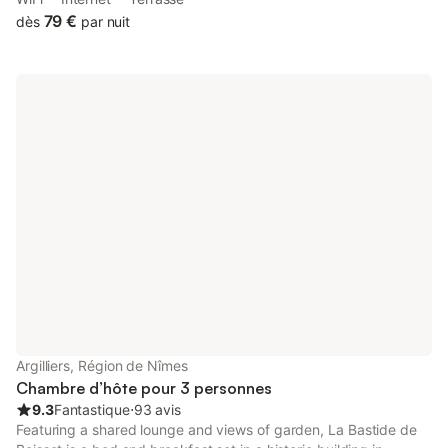
located 37 km from Parc Expo Nîmes.
79 €
dès
par nuit
Argilliers, Région de Nîmes
Chambre d’hôte pour 3 personnes
9.3
Fantastique
⋅
93 avis
Featuring a shared lounge and views of garden, La Bastide de