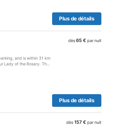
Plus de détails
65 €
dès
par nuit
arking, and is within 31 km
Our Lady of the Rosary. The
 km from Pic du Midi Cable
Plus de détails
157 €
dès
par nuit