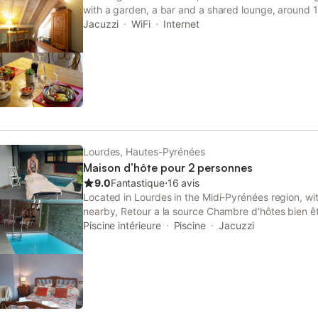
with a garden, a bar and a shared lounge, around 
Station. This property offers access to a terrace, f
Jacuzzi
WiFi
Internet
WiFi.
Lourdes, Hautes-Pyrénées
Maison d’hôte pour 2 personnes
9.0
Fantastique
⋅
16 avis
Located in Lourdes in the Midi-Pyrénées region, wi
nearby, Retour a la source Chambre d'hôtes bien ê
accommodation with free WiFi and free private park
Piscine intérieure
Piscine
Jacuzzi
sauna. 3.