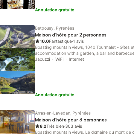
Annulation gratuite
Betpouey, Pyrénées
Maison d’hôte pour 2 personnes
10.0
Fantastique
⋅
1 avis
Boasting mountain views, 1040 Tourmalet - Gîtes e
accommodation with a garden, a bar and barbecue 
from Lourdes Train Station. Private parking is availa
Jacuzzi
WiFi
Internet
renovated...
Annulation gratuite
Arras-en-Lavedan, Pyrénées
Maison d’hôte pour 3 personnes
8.2
Très bien
⋅
303 avis
Boasting mountain views, Le domaine du mont de 