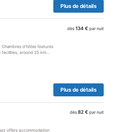
Plus de détails
134 €
dès
par nuit
t Chambres d'hôtes features
facilities, around 35 km
ble on site at this recently
Plus de détails
82 €
dès
par nuit
gez offers accommodation