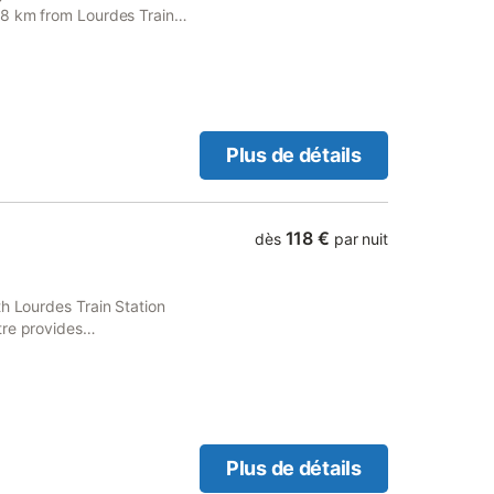
18 km from Lourdes Train
ree private parking and free
Plus de détails
118 €
dès
par nuit
th Lourdes Train Station
tre provides
ing, as well as access to a
Plus de détails