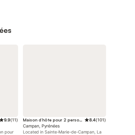
nées
9.9
(
11
)
Maison d’hôte pour 2 personnes
8.4
(
101
)
Campan, Pyrénées
on pour
Located in Sainte-Marie-de-Campan, La