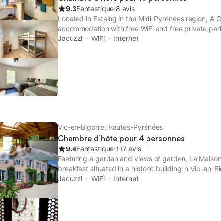
9.3
Fantastique
⋅
8 avis
Located in Estaing in the Midi-Pyrénées region, A 
accommodation with free WiFi and free private park
spa facilities.
Jacuzzi
WiFi
Internet
Vic-en-Bigorre, Hautes-Pyrénées
Chambre d’hôte pour 4 personnes
9.4
Fantastique
⋅
117 avis
Featuring a garden and views of garden, La Maison
breakfast situated in a historic building in Vic-en-
Train Station.
Jacuzzi
WiFi
Internet