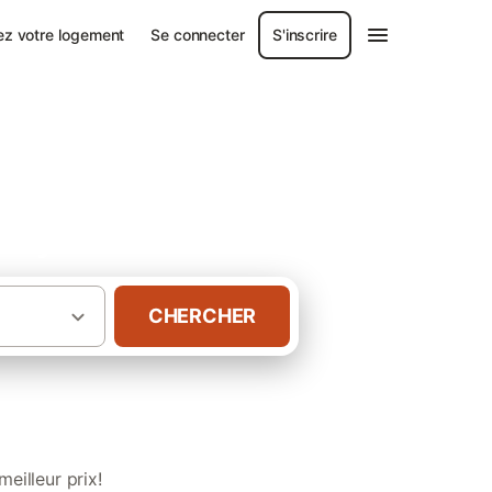
ez votre logement
Se connecter
S'inscrire
s-Pyrénées
CHERCHER
ôtes avec spa dans les Hautes-Pyrénées
eilleur prix!