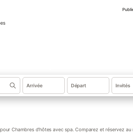
Publi
ôtes avec spa dans les Haute
Arrivée
Départ
Invités
·
·
Chambres d'hôtes
Occitanie
Chambres d’h
 pour Chambres d’hôtes avec spa. Comparez et réservez au m