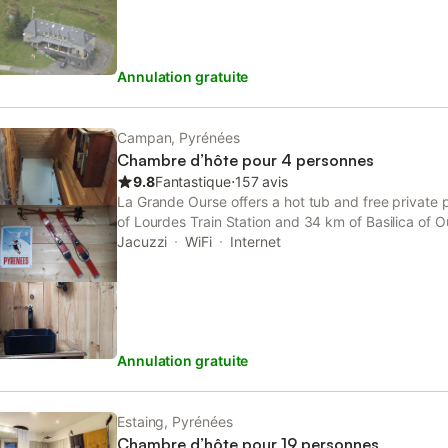
Annulation gratuite
Campan, Pyrénées
Chambre d’hôte pour 4 personnes
9.8
Fantastique
⋅
157 avis
La Grande Ourse offers a hot tub and free private p
of Lourdes Train Station and 34 km of Basilica of 
property has mountain and garden views, and is 15
Jacuzzi
WiFi
Internet
Car.
Annulation gratuite
Estaing, Pyrénées
Chambre d’hôte pour 19 personnes