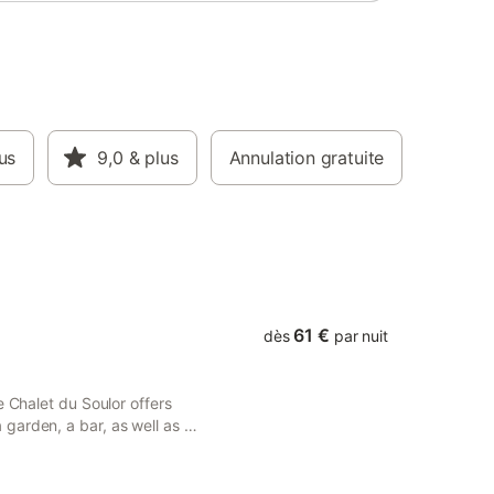
iFi,
nde salle
coin
t
 brioches
ison. Un
tion sur
us
9,0
& plus
Annulation gratuite
rez
ien-être
la durée
61 €
dès
par nuit
e Chalet du Soulor offers
garden, a bar, as well as a