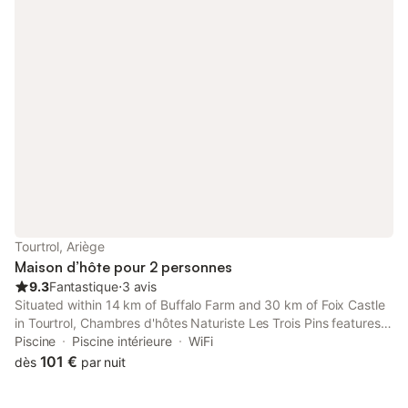
Tourtrol, Ariège
Maison d’hôte pour 2 personnes
9.3
Fantastique
⋅
3 avis
Situated within 14 km of Buffalo Farm and 30 km of Foix Castle
in Tourtrol, Chambres d'hôtes Naturiste Les Trois Pins features
accommodation with seating area and a kitchen. This guest
Piscine
Piscine intérieure
WiFi
house has a private pool, a garden and free private parking.
101 €
dès
par nuit