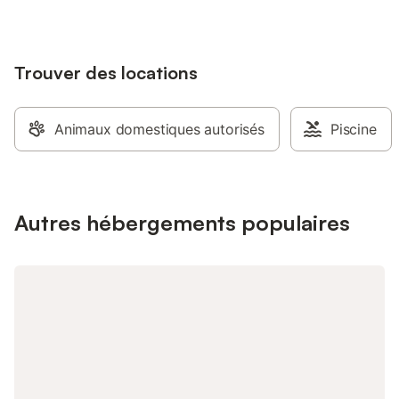
extérieure chauffée 
l'année. Vous pourre
la terrasse ou dans le
Trouver des locations
de mobilier d'extérieu
pique-nique. La pro
également un restaur
café sur place, ave
Animaux domestiques autorisés
Piscine
aux régimes particul
parking est disponibl
que l'établissement s
zone fumeurs est prév
et Carcanières se tro
Autres hébergements populaires
tandis que les pistes 
km. Les clients peuve
randonnée, le vélo et 
à skis et un service d
matériel sur place. L
également des cours
de cuisine et des visi
locales.