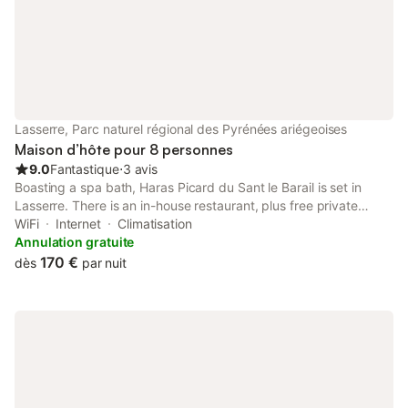
Lasserre, Parc naturel régional des Pyrénées ariégeoises
Maison d’hôte pour 8 personnes
9.0
Fantastique
⋅
3 avis
Boasting a spa bath, Haras Picard du Sant le Barail is set in
Lasserre. There is an in-house restaurant, plus free private
parking and free WiFi are available. The guest house has a hot
WiFi
Internet
Climatisation
tub and a 24-hour front desk.
Annulation gratuite
170 €
dès
par nuit