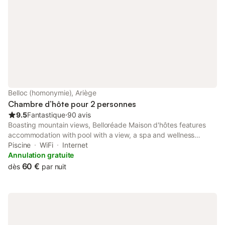
Belloc (homonymie), Ariège
Chambre d’hôte pour 2 personnes
9.5
Fantastique
⋅
90 avis
Boasting mountain views, Belloréade Maison d'hôtes features
accommodation with pool with a view, a spa and wellness
centre and a garden, around 21 km from Fountain Fontestorbes.
Piscine
WiFi
Internet
Annulation gratuite
60 €
dès
par nuit