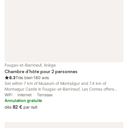
Fougax-et-Barrineuf, Ariège
Chambre d’hôte pour 2 personnes
8.3
Très bien
⋅
180 avis
Set within 7 km of Museum of Montségur and 7.4 km of
Montsegur Castle in Fougax-et-Barrineuf, Les Contes offers
accommodation with seating area. The property features river
WiFi
Internet
Terrasse
and garden views, and is 5.2 km from Fountain Fontestorbes.
Annulation gratuite
82 €
dès
par nuit