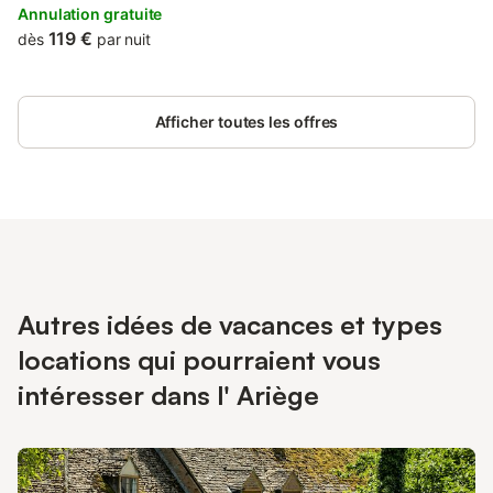
and breakfast has a heated pool and a garden.
Annulation gratuite
119 €
dès
par nuit
Afficher toutes les offres
Autres idées de vacances et types
locations qui pourraient vous
intéresser dans l' Ariège