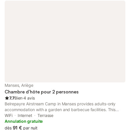
Manses, Ariège
Chambre d’hôte pour 2 personnes
7.7
Bien
⋅
4 avis
Belrepayre Airstream Camp in Manses provides adults-only
accommodation with a garden and barbecue facilities. This
property offers access to a terrace, table tennis, free private
WiFi
Internet
Terrasse
parking and free WiFi.
Annulation gratuite
91 €
dès
par nuit