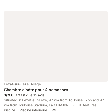
Lézat-sur-Lèze, Ariège
Chambre d’hôte pour 4 personnes
9.8
Fantastique
⋅
12 avis
Situated in Lézat-sur-Lèze, 47 km from Toulouse Expo and 47
km from Toulouse Stadium, La CHAMBRE BLEUE features
accommodation with free WiFi in a historic building. This bed
Piscine
Piscine intérieure
WiFi