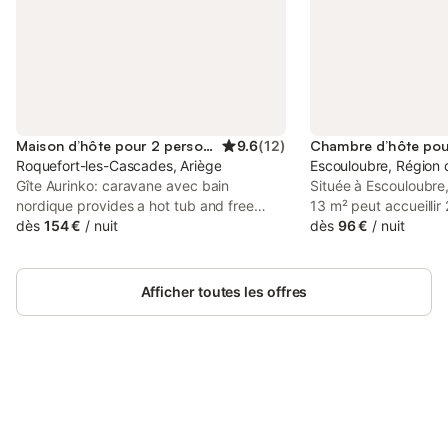
Maison d’hôte pour 2 personnes
9.6
(
12
)
Roquefort-les-Cascades, Ariège
Escouloubre, Région
Gîte Aurinko: caravane avec bain
Située à Escouloubre,
nordique provides a hot tub and free
13 m² peut accueillir
private parking, and is within 48 km of
dès
154 €
/
nuit
constitue un point d
dès
96 €
/
nuit
Col de la Crouzette and 15 km of Foix
explorer les environs
Castle.
comprend une chambr
king size et une salle
Afficher toutes les offres
offrant un espace fon
séjour. Vous y trouve
Wi-Fi et un bureau, a
et des services de bl
plus de praticité. La
Connectez-vous et économisez
accès à une gamme 
Se connecter
jusqu'à 10% sur nos logements.
bien-être et de loisi
sauna, un bain à rem