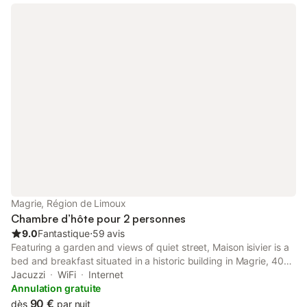
Magrie, Région de Limoux
Chambre d’hôte pour 2 personnes
9.0
Fantastique
⋅
59 avis
Featuring a garden and views of quiet street, Maison isivier is a
bed and breakfast situated in a historic building in Magrie, 40
km from Peak of Bugarach. A hot tub is available for guests.
Jacuzzi
WiFi
Internet
The bed and breakfast features family rooms.
Annulation gratuite
90 €
dès
par nuit