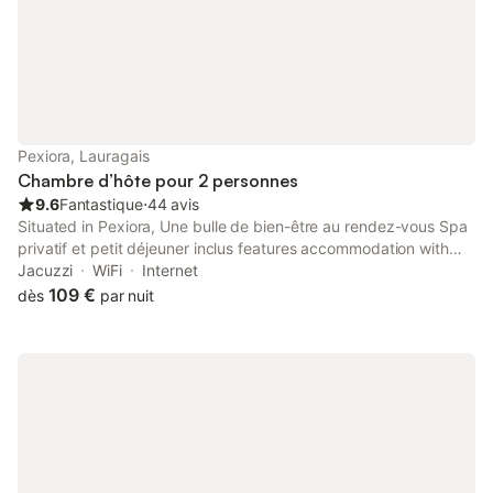
Pexiora, Lauragais
Chambre d’hôte pour 2 personnes
9.6
Fantastique
⋅
44 avis
Situated in Pexiora, Une bulle de bien-être au rendez-vous Spa
privatif et petit déjeuner inclus features accommodation with
free WiFi, mountain views, and access to a hot tub.
Jacuzzi
WiFi
Internet
109 €
dès
par nuit