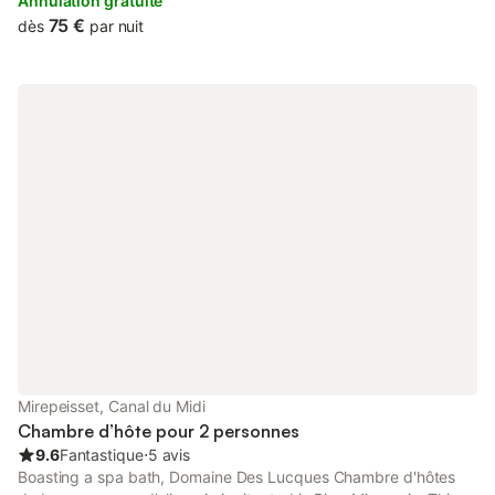
bath. With pool views, this accommodation offers a balcony.
Annulation gratuite
75 €
dès
par nuit
Mirepeisset, Canal du Midi
Chambre d’hôte pour 2 personnes
9.6
Fantastique
⋅
5 avis
Boasting a spa bath, Domaine Des Lucques Chambre d'hôtes