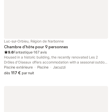
Luc-sur-Orbieu, Région de Narbonne
Chambre d’hôte pour 9 personnes
9.6
Fantastique
⋅
167 avis
Housed in a historic building, the recently renovated Les 2
Drôles d'Oiseaux offers accommodation with a seasonal outdoor
swimming pool and free WiFi. The property features garden and
Piscine extérieure
Piscine
Jacuzzi
city views, and is 18 km from Abbaye de Fontfroide.
117 €
dès
par nuit