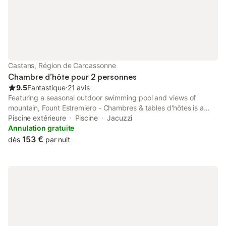
Castans, Région de Carcassonne
Chambre d’hôte pour 2 personnes
9.5
Fantastique
⋅
21 avis
Featuring a seasonal outdoor swimming pool and views of
mountain, Fount Estremiero - Chambres & tables d'hôtes is a
bed and breakfast situated in a historic building in Castans, 44
Piscine extérieure
Piscine
Jacuzzi
km from Castres Exhibition Centre.
Annulation gratuite
153 €
dès
par nuit