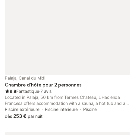
Palaja, Canal du Midi
Chambre d’hôte pour 2 personnes
9.8
Fantastique
⋅
7 avis
Located in Palaja, 50 km from Termes Chateau, L’Hacienda
Francesa offers accommodation with a sauna, a hot tub and a
hammam. The accommodation features a seasonal outdoor
Piscine extérieure
Piscine intérieure
Piscine
pool, a sauna and a hot tub.
253 €
dès
par nuit