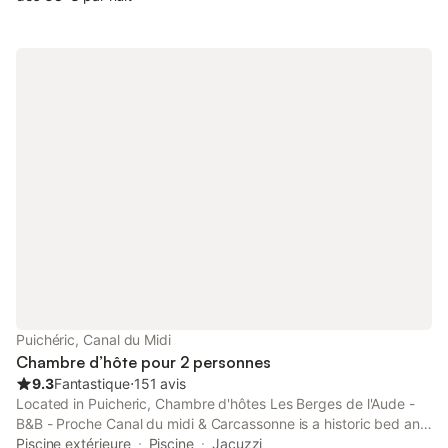
Puichéric, Canal du Midi
Chambre d’hôte pour 2 personnes
9.3
Fantastique
⋅
151 avis
Located in Puicheric, Chambre d'hôtes Les Berges de l'Aude -
B&B - Proche Canal du midi & Carcassonne is a historic bed and
breakfast that provides free WiFi, and guests can enjoy a
Piscine extérieure
Piscine
Jacuzzi