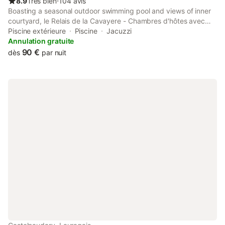
8.9
Très bien
⋅
104 avis
Boasting a seasonal outdoor swimming pool and views of inner
courtyard, le Relais de la Cavayere - Chambres d'hôtes avec
SPA & SAUNA Carcassonne - Parking privé ferme is a recently
Piscine extérieure
Piscine
Jacuzzi
renovated bed and breakfast situated in Carcassonne, 4.
Annulation gratuite
90 €
dès
par nuit