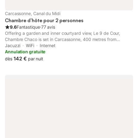
Carcassonne, Canal du Midi
Chambre d’hôte pour 2 personnes
9.6
Fantastique
⋅
77 avis
Offering a garden and inner courtyard view, Le 9 de Cour,
Chambre Chaco is set in Carcassonne, 400 metres from
Carcassonne Cathedral and 400 metres from Memorial House
Jacuzzi
WiFi
Internet
(Maison des Memoires).
Annulation gratuite
142 €
dès
par nuit