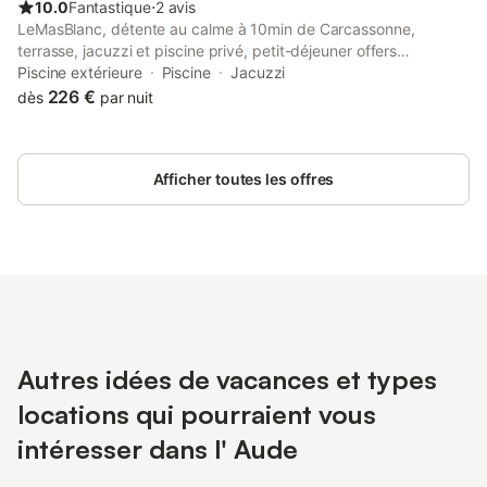
10.0
Fantastique
⋅
2 avis
LeMasBlanc, détente au calme à 10min de Carcassonne,
terrasse, jacuzzi et piscine privé, petit-déjeuner offers
accommodation in Malves-en-Minervois, 8.1 km from Pont
Piscine extérieure
Piscine
Jacuzzi
Rouge Commercial Zone and 15 km from Cavayere Lake.
226 €
dès
par nuit
Afficher toutes les offres
Autres idées de vacances et types
locations qui pourraient vous
intéresser dans l' Aude