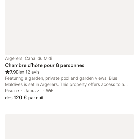
Argeliers, Canal du Midi
Chambre d’hôte pour 8 personnes
7.9
Bien
⋅
12 avis
Featuring a garden, private pool and garden views, Blue
Maldives is set in Argeliers. This property offers access to a
terrace, free private parking and free WiFi. The property is non-
Piscine
Jacuzzi
WiFi
smoking and is situated 26 km from Fonserannes Lock.
120 €
dès
par nuit