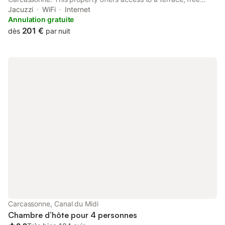
private parking and free WiFi. The property is non-smoking and
Jacuzzi
WiFi
Internet
is located 1.6 km from Pont Rouge Commercial Zone.
Annulation gratuite
201 €
dès
par nuit
Carcassonne, Canal du Midi
Chambre d’hôte pour 4 personnes