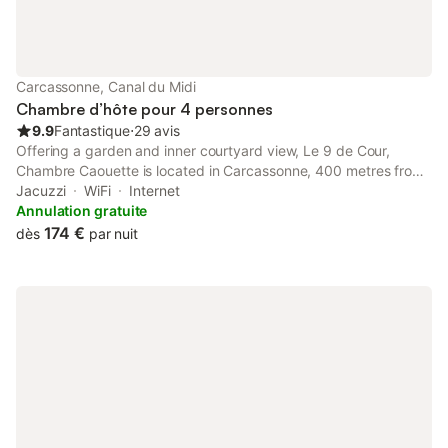
Carcassonne, Canal du Midi
Chambre d’hôte pour 4 personnes
9.9
Fantastique
⋅
29 avis
Offering a garden and inner courtyard view, Le 9 de Cour,
Chambre Caouette is located in Carcassonne, 400 metres from
Carcassonne Cathedral and 400 metres from Memorial House
Jacuzzi
WiFi
Internet
(Maison des Memoires).
Annulation gratuite
174 €
dès
par nuit