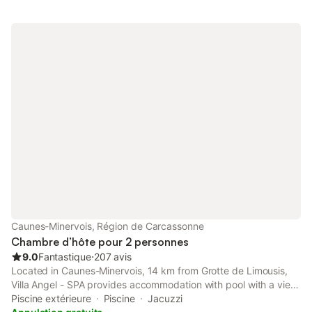
Caunes-Minervois, Région de Carcassonne
Chambre d’hôte pour 2 personnes
9.0
Fantastique
⋅
207 avis
Located in Caunes-Minervois, 14 km from Grotte de Limousis,
Villa Angel - SPA provides accommodation with pool with a view,
free private parking, a spa and wellness centre and an open-air
Piscine extérieure
Piscine
Jacuzzi