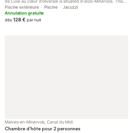
de Luxe au cœur d'oliveraie is situated in Bize-Minervois. This
bed and breakfast has a private pool, a garden, barbecue
Piscine extérieure
Piscine
Jacuzzi
facilities, free WiFi and free private parking.
Annulation gratuite
128 €
dès
par nuit
Malves-en-Minervois, Canal du Midi
Chambre d’hôte pour 2 personnes