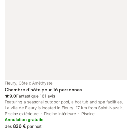
Fleury, Côte d'Améthyste
Chambre d’hôte pour 16 personnes
9.0
Fantastique
⋅
161 avis
Featuring a seasonal outdoor pool, a hot tub and spa facilities,
La villa de Fleury is located in Fleury, 17 km from Saint-Nazaire
Cathedral and 18 km from Beziers Arena. The property features
Piscine extérieure
Piscine intérieure
Piscine
pool and garden views, and is 14 km from Fonserannes...
Annulation gratuite
826 €
dès
par nuit