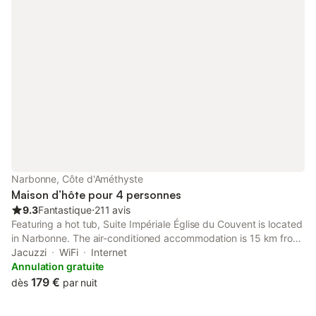
Narbonne, Côte d'Améthyste
Maison d’hôte pour 4 personnes
9.3
Fantastique
⋅
211 avis
Featuring a hot tub, Suite Impériale Église du Couvent is located
in Narbonne. The air-conditioned accommodation is 15 km from
Reserve Africaine de Sigean, and guests can benefit from
Jacuzzi
WiFi
Internet
private parking available on site and free WiFi.
Annulation gratuite
179 €
dès
par nuit