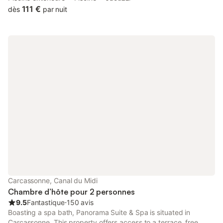
seasonal outdoor swimming pool and a garden.
111 €
dès
par nuit
Carcassonne, Canal du Midi
Chambre d’hôte pour 2 personnes
9.5
Fantastique
⋅
150 avis
Boasting a spa bath, Panorama Suite & Spa is situated in
Carcassonne. This property offers access to a terrace, free