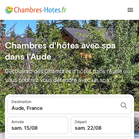
Chambres d'hôtes avec spa
dans l'Aude
Découvrez des Chambres d'hôtes dans l'Aude où
vous pourrez vous détendre avec un spa.
Destination
Aude, France
Arrivée
Départ
sam. 15/08
sam. 22/08