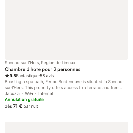
Sonnac-sur-l'Hers, Région de Limoux
Chambre d’hôte pour 2 personnes
9.5
Fantastique
⋅
58 avis
Boasting a spa bath, Ferme Bordeneuve is situated in Sonnac-
sur-lʼHers. This property offers access to a terrace and free
private parking. Guests can enjoy mountain views. All units in
Jacuzzi
WiFi
Internet
the bed and breakfast are equipped with a kettle.
Annulation gratuite
71 €
dès
par nuit