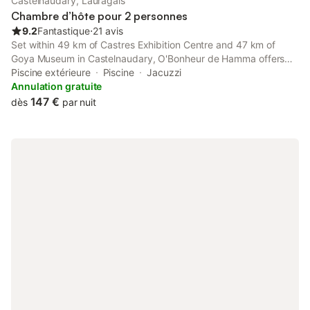
Castelnaudary, Lauragais
Chambre d’hôte pour 2 personnes
9.2
Fantastique
⋅
21 avis
Set within 49 km of Castres Exhibition Centre and 47 km of
Goya Museum in Castelnaudary, O'Bonheur de Hamma offers
accommodation with free WiFi and seating area. The
Piscine extérieure
Piscine
Jacuzzi
accommodation features a year-round outdoor pool, a spa bath
Annulation gratuite
and a sauna.
147 €
dès
par nuit