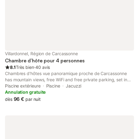
Villardonnel, Région de Carcassonne
Chambre d’hôte pour 4 personnes
8.1
Très bien
⋅
40 avis
Chambres d'hôtes vue panoramique proche de Carcassonne
has mountain views, free WiFi and free private parking, set in
Villardonnel, 44 km from Castres Exhibition Centre.
Piscine extérieure
Piscine
Jacuzzi
Annulation gratuite
96 €
dès
par nuit