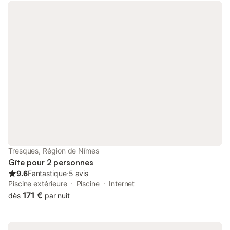
Nîmes, Montpellier en Middelandse Zee. De villa en de rijkdom
van de directe omgeving van Monoblet bieden voor elk wat
wils. Met maar liefst zes ruime slaapkamers, is de villa ook
uitermate geschikt voor vakanties met een grotere groep of
meerdere gezinnen. De directe omgeving van Monoblet biedt
een rijke variëteit aan activiteiten. Zo is het Parc National des
Cevennes, waar Monoblet deel van uitmaakt, ideaal voor
wandel- en fietstochten. Er zijn schitterende middeleeuwse
dorpen en steden, die nog steeds de sfeer van vroeger ademen
(zoals Sauve, Anduze en Uzes). Golfliefhebbers komen goed
aan hun trekken op diverse banen op ca 45 min rijden. Veel
plezier kan er worden gevonden in en om watervalletjes, beken
en riviertjes (o.a. de Gardon, Vidourle en Herault) en aan de
Middellandse Zee. Natuurlijk komen ook de Bourgondiërs ruim
aan hun trekken in de vele wijncaves en in de prachtige
Tresques, Région de Nîmes
restaurantjes. Interieur: Het huis is sfeervol, romantisch ingericht
Gîte pour 2 personnes
en heeft zes tweepersoonskamers, waarvan vier met een
9.6
Fantastique
⋅
5 avis
tweepersoonsbed en twee
Piscine extérieure
Piscine
Internet
171 €
dès
par nuit