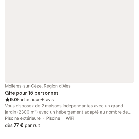
Molières-sur-Cèze, Région d'Alès
Gîte pour 15 personnes
9.0
Fantastique
⋅
6 avis
Vous disposez de 2 maisons indépendantes avec un grand
jardin (2300 m²) avec un hébergement adapté au nombre de
vacanciers, mais où une certaine intimité subsiste entre les 2
Piscine extérieure
Piscine
WiFi
maisons.
77 €
dès
par nuit