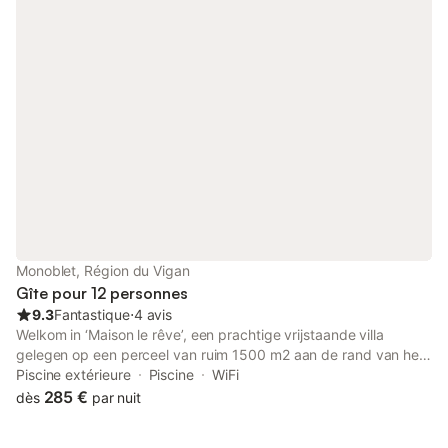
Monoblet, Région du Vigan
Gîte pour 12 personnes
9.3
Fantastique
⋅
4 avis
Welkom in ‘Maison le rêve’, een prachtige vrijstaande villa
gelegen op een perceel van ruim 1500 m2 aan de rand van het
authentieke Franse dorpje Monoblet. Het perceel is in 2019
Piscine extérieure
Piscine
WiFi
voorzien van een ruim zwembad met lounge-faciliteiten. Het
285 €
dès
par nuit
biedt comfortabel plaats aan 12 personen. Monoblet is gelegen
tussen Anduze en Saint Hippolyte du Fort, nabij steden als