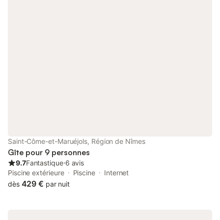
enregistré comme une ferme fortifiée présidée par un Seigneur.
Aujourd'hui, il abrite six maisons de vacances indépendantes
offrant un hébergement attrayant et confortable. Les Tilleuls
s'étend sur trois étages et les chambres sont situées en bas, ce
qui les rend merveilleusement fraîches pendant les chaudes
nuits d'été. L'hébergement comprend : Espace salon/salle à
manger/cuisine avec télévision connectée et poêle à bois
Cuisine américaine entièrement équipée avec cuisinière, micro-
ondes et lave-vaisselle Salle d'eau avec WC et douche italienne
à l'italienne Escalier menant à la chambre familiale avec trois lits
simples standard (90 x 190 cm) plus un deuxième WC et un
lavabo Trois marches mènent à la chambre double avec un lit
plus grand que king-size (160 x 200 cm) Terrasse en bois
surélevée pour les apéritifs au coucher du soleil Espace repas
extérieur avec table, chaises et barbecue. Les Tilleuls dispose
Saint-Côme-et-Maruéjols, Région de Nîmes
d'un grand salon avec un canapé confortable, une table à
Gîte pour 9 personnes
manger et un coin cuisine entièrement équipé. D
9.7
Fantastique
⋅
6 avis
Piscine extérieure
Piscine
Internet
429 €
dès
par nuit