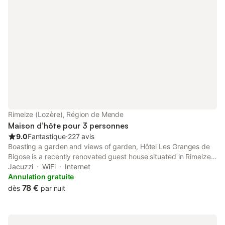
Rimeize (Lozère), Région de Mende
Maison d’hôte pour 3 personnes
9.0
Fantastique
⋅
227 avis
Boasting a garden and views of garden, Hôtel Les Granges de
Bigose is a recently renovated guest house situated in Rimeize,
48 km from Sabot Golf Course. Featuring private check-in and
Jacuzzi
WiFi
Internet
check-out, this property also provides guests with a picnic area.
Annulation gratuite
78 €
dès
par nuit