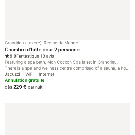
Grandrieu (Lozère), Région de Mende
Chambre d’hôte pour 2 personnes
9.9
Fantastique
⋅
18 avis
Featuring a spa bath, Mon Cocoon Spa is set in Grandrieu.
There is a spa and wellness centre comprised of a sauna, a hot
tub and a hammam. The bed and breakfast also offers free
Jacuzzi
WiFi
Internet
WiFi, free private parking and facilities for disabled guests.
Annulation gratuite
229 €
dès
par nuit