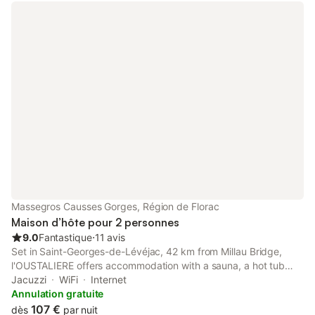
Massegros Causses Gorges, Région de Florac
Maison d’hôte pour 2 personnes
9.0
Fantastique
⋅
11 avis
Set in Saint-Georges-de-Lévéjac, 42 km from Millau Bridge,
l'OUSTALIERE offers accommodation with a sauna, a hot tub
and spa facilities. Featuring a shared kitchen, this property also
Jacuzzi
WiFi
Internet
provides guests with a picnic area.
Annulation gratuite
107 €
dès
par nuit