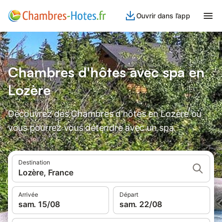
Ouvrir dans l’app
Chambres d'hôtes avec spa en
Lozère
Découvrez des Chambres d'hôtes en Lozère où
vous pourrez vous détendre avec un spa.
Destination
Lozère, France
Arrivée
Départ
sam. 15/08
sam. 22/08