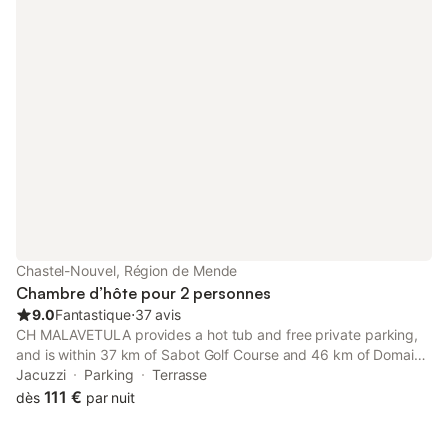
Chastel-Nouvel, Région de Mende
Chambre d’hôte pour 2 personnes
9.0
Fantastique
⋅
37 avis
CH MALAVETULA provides a hot tub and free private parking,
and is within 37 km of Sabot Golf Course and 46 km of Domaine
de Barres Golf Course. This bed and breakfast offers a garden
Jacuzzi
Parking
Terrasse
as well as a terrace.
111 €
dès
par nuit