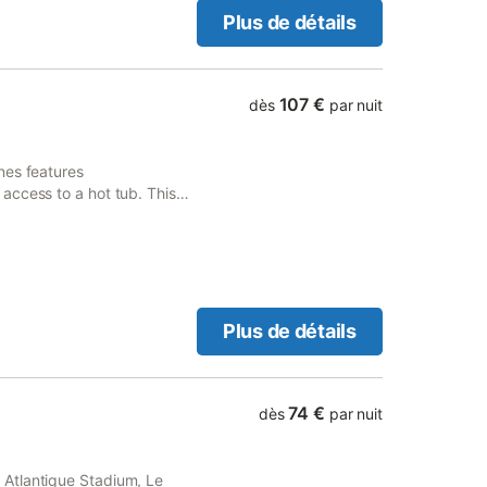
Plus de détails
107 €
dès
par nuit
nes features
access to a hot tub. This
rking and free WiFi.
Plus de détails
74 €
dès
par nuit
Atlantique Stadium, Le