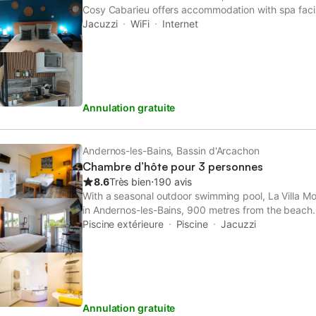
Cosy Cabarieu offers accommodation with spa facil
packages. This property offers access to a terrace
Jacuzzi
WiFi
Internet
free WiFi.
Annulation gratuite
Andernos-les-Bains, Bassin d'Arcachon
Chambre d’hôte pour 3 personnes
8.6
Très bien
⋅
190 avis
With a seasonal outdoor swimming pool, La Villa Mo
in Andernos-les-Bains, 900 metres from the beach. 
available, as well as a garden. The suite has a terr
Piscine extérieure
Piscine
Jacuzzi
TV.
Annulation gratuite