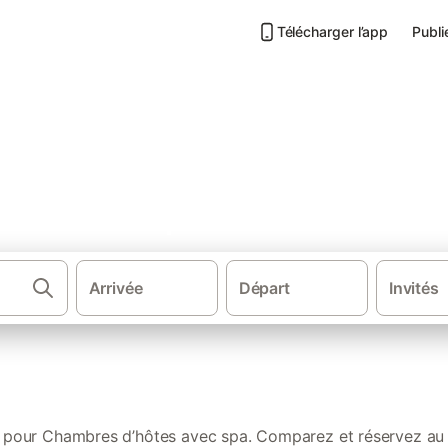
Télécharger l’app
Publi
ôtes avec spa en Gironde
Arrivée
Départ
Invités
·
Chambres d'hôtes
Nouvelle-Aquitaine
s pour Chambres d’hôtes avec spa. Comparez et réservez au m