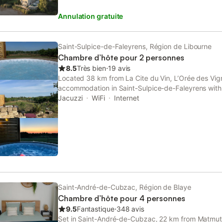
Annulation gratuite
Saint-Sulpice-de-Faleyrens, Région de Libourne
Chambre d’hôte pour 2 personnes
8.5
Très bien
⋅
19 avis
Located 38 km from La Cite du Vin, L’Orée des Vig
accommodation in Saint-Sulpice-de-Faleyrens with 
property offers access to a terrace, free private pa
Jacuzzi
WiFi
Internet
Saint-André-de-Cubzac, Région de Blaye
Chambre d’hôte pour 4 personnes
9.5
Fantastique
⋅
348 avis
Set in Saint-André-de-Cubzac, 22 km from Matmut 