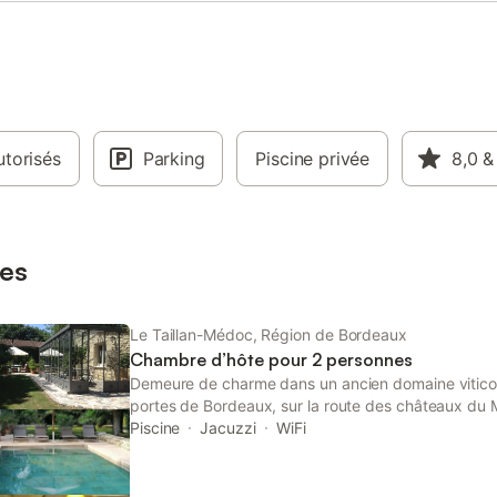
torisés
Parking
Piscine privée
8,0
&
es
Le Taillan-Médoc, Région de Bordeaux
Chambre d’hôte pour 2 personnes
Demeure de charme dans un ancien domaine vitico
portes de Bordeaux, sur la route des châteaux du
Lacanau ou du Bassin d'Arcachon. Les propriétaire
Piscine
Jacuzzi
WiFi
ont su restaurer cette demeure et lui donner tout l
tradition. Endroit idéal pour profiter du calme et s
parc ombragé avec possibilité de réserver des soi