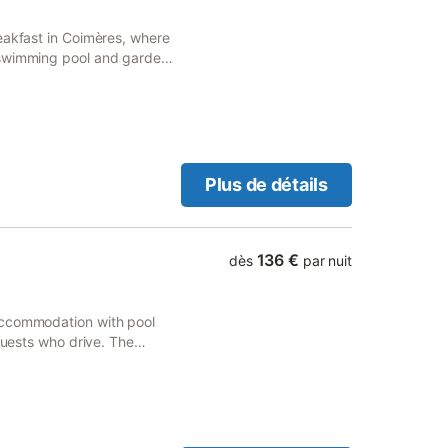
t disponible sur demande
e extérieur complète les
eakfast in Coimères, where
à partir de 16h et le départ
 swimming pool and garden.
ions sauna et hammam. Le
Plus de détails
136 €
dès
par nuit
accommodation with pool
 guests who drive. The
rom Matmut Atlantique