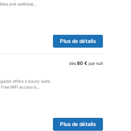
ities and wellness
, free private parking and
Plus de détails
80 €
dès
par nuit
gador offers a luxury suite
Free WiFi access is
ace and a sitting room with a
Plus de détails