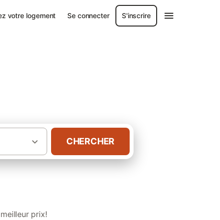
ez votre logement
Se connecter
S'inscrire
CHERCHER
·
Chambres d’hôtes avec spa en Gironde
eilleur prix!