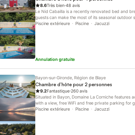
et une table de ping-pong. Une table de billard es
8.6
Très bien
⋅
48 avis
dans la résidence principale. Un terrain de pétanqu
Le Nid Cabailla is a recently renovated bed and br
installations de loisirs. L’enregistrement s’effectue 
guests can make the most of its seasonal outdoor
jusqu’à 12h. La cabine de douche offre des fonct
A hot tub is available for guests.
Piscine extérieure
Piscine
Jacuzzi
linge de lit et les servi
Annulation gratuite
Bayon-sur-Gironde, Région de Blaye
Chambre d’hôte pour 2 personnes
9.2
Fantastique
⋅
260 avis
Situated in Bayon, Domaine La Corniche features 
with a view, free WiFi and free private parking for
property has pool and river views, and is 40 km f
Piscine extérieure
Piscine
Jacuzzi
Stadium.