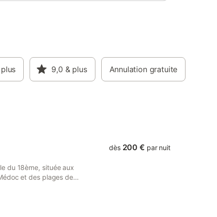
 plus
9,0
& plus
Annulation gratuite
200 €
dès
par nuit
le du 18ème, située aux
 Médoc et des plages de
s du domaine de Ginouilhac
e charme, dans la pure
e détendre au spa et dans le
ns de détente et massages.