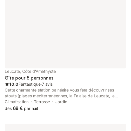
restaurants, bars, glaciers et le port, se trouve à seulement 10
minutes à pied.
Leucate, Côte d'Améthyste
Gîte pour 5 personnes
10.0
Fantastique
⋅
7 avis
Cette charmante station balnéaire vous fera découvrir ses
atouts (plages méditerranéennes, la Falaise de Leucate, le
terroir local avec ses huîtres et son vin). Pendant votre séjour,
Climatisation
Terrasse
Jardin
vous pourrez tout faire à pieds, tout est à moins de 5 minutes:
68 €
dès
par nuit
supérettes, boulangeries, restaurants, pizzérias, presse-tabac,
glaciers, marché.. Sa situation exceptionnelle vous permettra de
profiter du farniente et du soleil du Midi. De multiples
évènements ont lieu sur la commune de Leucate chaque année