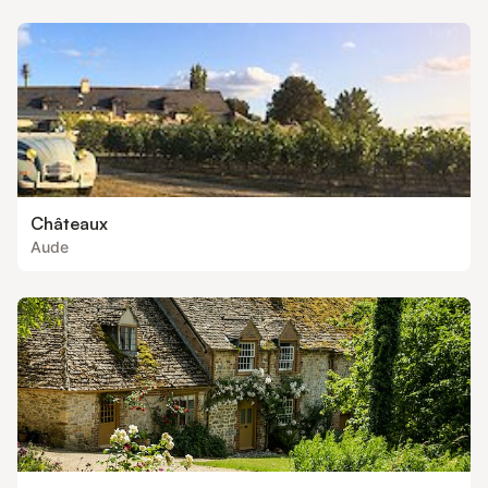
manger, poêle à granules. - Une buanderie: lave-linge - Une
salle d'eau indépendante adaptée pour les PMR: douche, WC.
Au 1er é
Châteaux
Aude