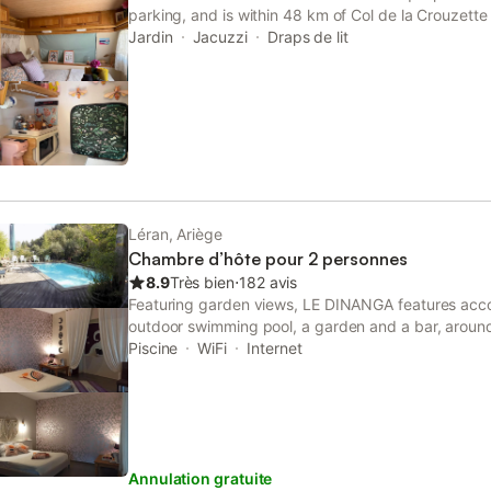
parking, and is within 48 km of Col de la Crouzette
Jardin
Jacuzzi
Draps de lit
Léran, Ariège
Chambre d’hôte pour 2 personnes
8.9
Très bien
⋅
182 avis
Featuring garden views, LE DINANGA features acc
outdoor swimming pool, a garden and a bar, aroun
Fontestorbes.
Piscine
WiFi
Internet
Annulation gratuite