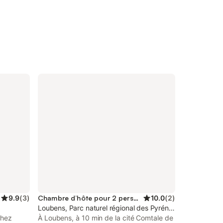
9.9
(
3
)
Chambre d’hôte pour 2 personnes
10.0
(
2
)
Loubens, Parc naturel régional des Pyrénées ariégeoises
chez
À Loubens, à 10 min de la cité Comtale de