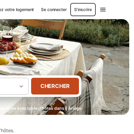
ez votre logement
Se connecter
S'inscrire
CHERCHER
ambres avec table d’hôtes dans l' Ariège
'hôtes.