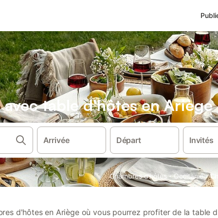
Publi
avec table d'hôtes en Ariège
Arrivée
Départ
Invités
·
·
Chambres d'hôtes
Occitanie
Ch
es d'hôtes en Ariège où vous pourrez profiter de la table d