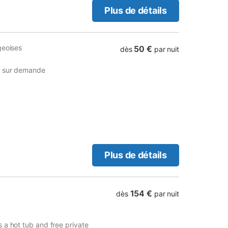
ed, la chambre possède un
Plus de détails
 miroirs, TV, meuble de
e de bain douche, toilette
illoire) Livres et revues
e.
geoises
50 €
dès
par nuit
et sur demande
Plus de détails
154 €
dès
par nuit
 a hot tub and free private