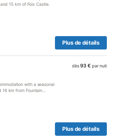
 and 15 km of Foix Castle.
Plus de détails
93 €
dès
par nuit
ommodation with a seasonal
d 16 km from Fountain
Plus de détails