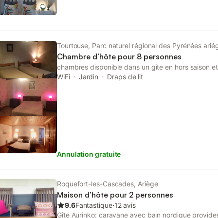
campagne). ÉQUIPEMENTS : Construite de plain-pi
lit 2 places de 160x200, lavabo, séchoir à cheveux,
rangement (penderie/étagères). Linges de bain, sall
(accès PMR non labelisable) Tisanerie (café, thé, bou
mis à disposition. Interdit de fumer dans la chambr
Tourtouse, Parc naturel régional des Pyrénées arié
Chambre d’hôte pour 8 personnes
chambres disponible dans un gite en hors saison 
WiFi
Jardin
Draps de lit
Annulation gratuite
Roquefort-les-Cascades, Ariège
Maison d’hôte pour 2 personnes
9.6
Fantastique
⋅
12 avis
Gîte Aurinko: caravane avec bain nordique provides