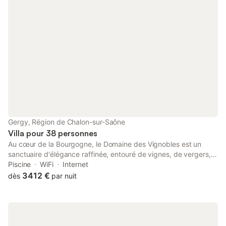
Gergy, Région de Chalon-sur-Saône
Villa pour 38 personnes
Au cœur de la Bourgogne, le Domaine des Vignobles est un
sanctuaire d'élégance raffinée, entouré de vignes, de vergers,
de terres agricoles et de forêts, à quelques minutes en voiture
Piscine
WiFi
Internet
de villages viticoles renommés et de bourgs historiques.
3 412 €
dès
par nuit
Découvrez une escapade exclusive au cœur de la nature tout
en étant idéalement situé pour explorer les nombreux joyaux de
cette région enchanteuse. Au Domaine des Vignobles, les hôtes
peuvent célébrer l'art de vivre avec des espaces
soigneusement conçus pour chaque occasion, tout en mettant