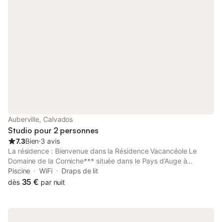
Auberville, Calvados
Studio pour 2 personnes
7.3
Bien
⋅
3 avis
La résidence : Bienvenue dans la Résidence Vacancéole Le
Domaine de la Corniche*** située dans le Pays d’Auge à
Auberville. Venez vivre un séjour découverte entre les plages de
Piscine
WiFi
Draps de lit
sables fin de Cabourg et la très célèbre ville de Deauville. Les
35 €
dès
par nuit
plages d’Houlgate ne sont qu’à 3km. Labellisée Clef Verte, cette
Résidence vous permettra de vivre des vacances entre loisirs et
respect de l'environnement. Pour un séjour animé, retrouvez un
terrain de pétanque et un terrain multisports. Des animations