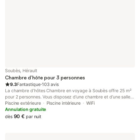
Certaines chambres disposent de deux espaces séparées, idéal
pour des familles avec enfants ou deux couples d’amis. Il y a un
local à vélos gratuit fourni dans le bâtiment. Quel que soit votre
intérêt, Le Neptune est le point de départ idéal pour toutes vos
excursions : Pour les amateurs de sport, un tour à vélo, en
bateau ou une promenade à pied ou à cheval le long du canal
du Midi (classé au patrimoine mondial par l’UNESCO) Pour les
épicuriens : les interminables plages de la région et la
gastronomie avec ses vins renommés Si vous préférez la
culture, il faut visiter les châteaux des Templiers dans le Pays
Cathare Aussi les villes romaines et médiévales, telles que
Soubès, Hérault
Narbonne, Béziers et Carcassonne sont proches et peuvent être
Chambre d’hôte pour 3 personnes
combinés avec une journée de shopping. C
9.3
Fantastique
⋅
103 avis
La chambre d’hôtes Chambre en voyage à Soubès offre 25 m²
pour 2 personnes. Vous disposez d’une chambre et d’une salle
de bain pendant votre séjour. Les équipements privatifs incluent
Piscine extérieure
Piscine intérieure
WiFi
un Wi-Fi haut débit adapté aux appels vidéo, un lit bébé et une
Annulation gratuite
chaise haute pour votre confort. Les animaux sont acceptés
90 €
dès
par nuit
sans supplément. Chambres d’Hôtes Las Cans à Soubès Au
pied du Larzac, à 5 km de Lodève, Las Cans vous accueille
dans le confort d’une maison à ossature bois. Profitez d'une