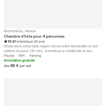
Restinclières, Hérault
Chambre d’hôte pour 4 personnes
10.0
Fantastique
⋅
26 avis
Située dans cette belle région viticole entre Montpellier et son
célèbre écusson (30 min), Sommières la médiévale et son
marché coloré du samedi (10 min), Nîmes l'antique (35 min) et la
Piscine
WiFi
Parking
mer (30 min), au calme et à la campagne, studio indépendant
Annulation gratuite
avec balcon pouvant accueillir jusqu'à 4 personnes. Le petit-
60 €
dès
par nuit
déjeuner est servi sous la véranda durant les belles saisons et à
l'intérieur dès que la froidure fait son apparition. En saison,
possibilité de se baigner dans la piscine. Nous joindre : 06 99
03 99 97 turquoise34160@gmail.com Possibilité de louer à la
semaine si disponible sans petits déjeuners (nous contacter) par
tél, ou par mail. Balcon de 10m²