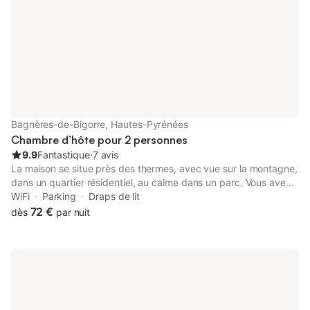
-1, salle de bains (cabine de douche, baignoire de style 'rétro',
lavabo et wc séparé), avec une porte donnant sur une terrasse
couverte. Chauffage central au fuel. Capacité : 4 personnes
Nombre de chambre : 1 chambre Surface : 100 m² Animaux
interdits Classement : 3 étoiles depuis le 25/09/2017
supplément chauffage en période hivernale de 20 E
Bagnères-de-Bigorre, Hautes-Pyrénées
Chambre d’hôte pour 2 personnes
9.9
Fantastique
⋅
7 avis
La maison se situe près des thermes, avec vue sur la montagne,
dans un quartier résidentiel, au calme dans un parc. Vous avez
la possibilité de faire des randonnées pédestres ou à bicyclette
WiFi
Parking
Draps de lit
(cols mythiques : Aspin, Tourmalet) La chambre se situe à
72 €
dès
par nuit
l'étage d'une maison individuelle, la chambre dispose d'un lit
double, d'une salle d'eau avec douche, lavabo et d'un WC.
(Possibilité d’accueillir deux autres personnes dans une seconde
chambre voisine de la première) . Un petit déjeuner maison sera
servi avec des produits de qualité. Il est précisé que la maison
est non fumeur et que les animaux ne sont pas acceptés.