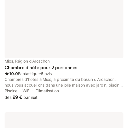
MÉDOC. 40 minutes de Bordeaux et Royan. Suite vue sur la
piscine extérieure
Mios, Région d'Arcachon
Chambre d’hôte pour 2 personnes
10.0
Fantastique
⋅
6 avis
Chambres d'hôtes à Mios, à proximité du bassin d'Arcachon,
nous vous accueillons dans une jolie maison avec jardin, piscine
de juin a sept, transat, hamac, salon de jardin. IL est possible de
Piscine
WiFi
Climatisation
pique-niquer sur les terrasses devant les chambres . Dans la
99 €
dès
par nuit
cuisine d été à disposition vaisselles micro - onde et frigo à
partager avec l autre chambre . Location 2 nuitées ou à la
semaine, règlement de la réservation à l'arrivée. Si une nuit c est
plus cher . Nous vous recevons dans 2 chambres d'hôtes avec :
• entrées indépendantes, • terrasses privatives, • salon de