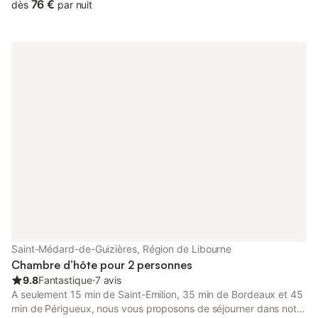
du Médoc et du bel Estuaire de la Gironde. en été, les séjours
76 €
dès
par nuit
sont au minimum de 3 nuits. Au mois d'août, la préférence est
donnée à ceux qui louent la maison entière : me contacter pour
tarifs et disponibilités. Chambre orientée Sud avec vue sur le
jardin clos et les vignes
Saint-Médard-de-Guizières, Région de Libourne
Chambre d’hôte pour 2 personnes
9.8
Fantastique
⋅
7 avis
A seulement 15 min de Saint-Emilion, 35 min de Bordeaux et 45
min de Périgueux, nous vous proposons de séjourner dans notre