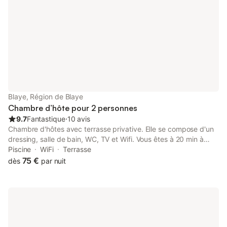
Blaye, Région de Blaye
Chambre d’hôte pour 2 personnes
9.7
Fantastique
⋅
10 avis
Chambre d'hôtes avec terrasse privative. Elle se compose d'un
dressing, salle de bain, WC, TV et Wifi. Vous êtes à 20 min à
pied du centre de Blaye. Un chalet qui se compose d'un salon,
Piscine
WiFi
Terrasse
salle de bain, WC séparé, écran plat, Wifi, terrasse avec salon.
75 €
dès
par nuit
Capacité 4 personnes un appartement en pierre apparente au
pied de la citadelle de 50 m² avec cuisine tout équipée, salon,
TV , WIFI, salle de bain. chambre, salle de bain. Chèque cadeau.
Vous pouvez visiter la citadelle de Blaye classée UNESCO, faire
des croisières sur l'estuaire, visiter les châteaux viticoles et à 5
min le bac pour faire la traversée de l'estuaire et visiter le