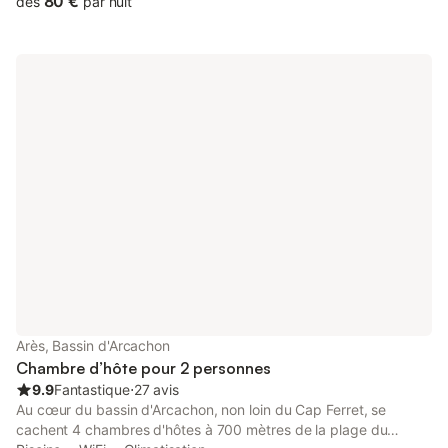
80 €
dès
par nuit
des plages océanes, vous pourrez sillonner nos forêts à travers
les pistes cyclables, visiter les châteaux, mais aussi l'estuaire et
ses cabanes à carrelet. Pour bien commercer la journée, un petit
déjeuner complet et savoureux vous sera servi sur la terrasse ou
dans la véranda suivant la météo. Dans un décor chaleureux la
chambre Zanzibar vous invite à une escapade dans la savane
africaine composée d'un lit 2 personnes d'un coin bureau, d'un
espace rangement et d'un accès WiFi. Lit enfant sur demande
Arès, Bassin d'Arcachon
Chambre d’hôte pour 2 personnes
9.9
Fantastique
⋅
27 avis
Au cœur du bassin d'Arcachon, non loin du Cap Ferret, se
cachent 4 chambres d'hôtes à 700 mètres de la plage du