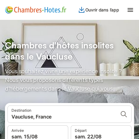
Ouvrir dans l’app
Chambres d'hôtes insolites
dans le Vaucluse
Vous souhaitez vivre une expérience insolite ?
Nous vous proposons différents types
d'hébergements dans le Vaucluse qui vous
laisseront des souvenirs inoubliables.
Destination
Vaucluse, France
Arrivée
Départ
sam. 15/08
sam. 22/08