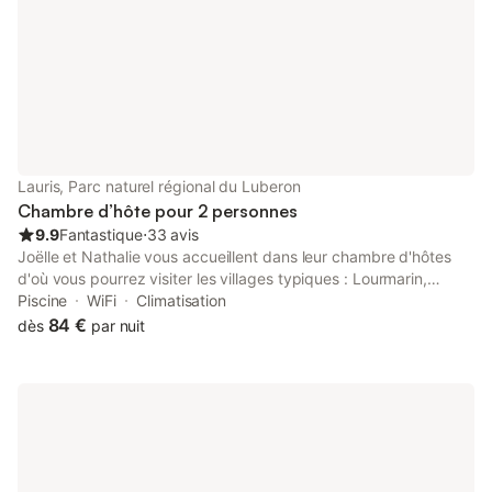
comprises. Ils comprennent la location, le
petit-déjeuner, le mé
Lauris, Parc naturel régional du Luberon
Chambre d’hôte pour 2 personnes
9.9
Fantastique
⋅
33 avis
Joëlle et Nathalie vous accueillent dans leur chambre d'hôtes
d'où vous pourrez visiter les villages typiques : Lourmarin,
Gordes, Rustrel et assister aux festivals d'Avignon, La Roque
Piscine
WiFi
Climatisation
d'Anthéron (piano). Notre maison est située dans le Luberon
84 €
dès
par nuit
avec vue sur le village et la 'Sainte-Victoire'. La chambre est
dotée d'une entrée indépendante avec accès direct sur la
piscine et le Spa Le petit dejeuner traditionnel sera servi à partir
de 8h30. Pour le spa, réserver 24h a l'avance. Tarif 30€ pour 2
personnes l'heure, les peignoirs sont fournis.