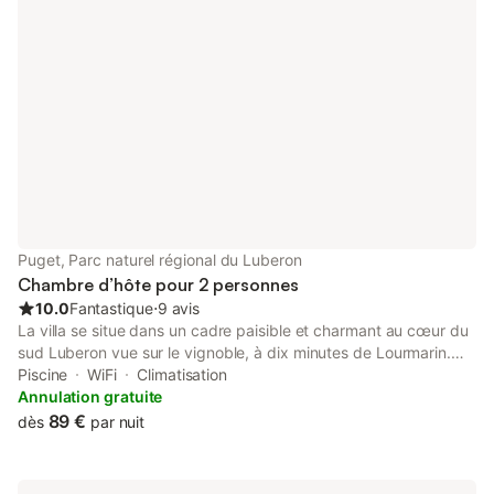
charcuterie. Un petit déjeuner copieux. Les draps et le linge de
toilettes sont fournis. Lorsque vous réservez en direct
l'annulation est gratuite jusqu'à un jour avant la date d'arrivée.
C'est l'avantage de réserver en direct, avec un meilleur prix
garanti.
Puget, Parc naturel régional du Luberon
Chambre d’hôte pour 2 personnes
10.0
Fantastique
⋅
9 avis
La villa se situe dans un cadre paisible et charmant au cœur du
sud Luberon vue sur le vignoble, à dix minutes de Lourmarin.
Laurence et Philippe vous proposent 2 chambres
Piscine
WiFi
Climatisation
indépendantes climatisées avec terrasse privative, jardin avec
Annulation gratuite
des chênes verts et une piscine. Les randonneurs ont un grand
89 €
dès
par nuit
choix de chemins avec des départs de la maison, vous
découvrirez les villages typiques à seulement quelques km,
Lourmarin, Lauris, Cucuron, Ansouis ou de l'autre coté du