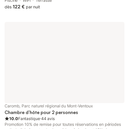
vous propose des séjours calmes et reposants. Deux chambres
Piscine
WiFi
Terrasse
spacieuses, à la décoration soignée, une piscine avec plage
122 €
dès
par nuit
immergée et buses de massage, un jardin arboré. Vue
panoramique sur la montagne Sainte Victoire. les draps, le linge
de toilette, le linge de piscine est compris dans le prix de la
chambre.
Caromb, Parc naturel régional du Mont-Ventoux
Chambre d’hôte pour 2 personnes
10.0
Fantastique
⋅
44 avis
Promotion 10% de remise pour toutes réservations en périodes