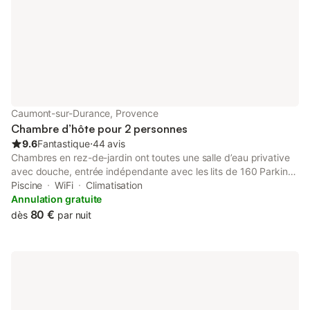
mémorable.
Caumont-sur-Durance, Provence
Chambre d’hôte pour 2 personnes
9.6
Fantastique
⋅
44 avis
Chambres en rez-de-jardin ont toutes une salle d’eau privative
avec douche, entrée indépendante avec les lits de 160 Parking
privé dans la propriété fermée par un portail. Connexion WiFi est
Piscine
WiFi
Climatisation
disponible dans les chambres gratuitement, jardin avec oliviers,
Annulation gratuite
terrasse, Chambres non fumeurs, chauffage, climatisation,
80 €
dès
par nuit
piscine. Les chambres sont uniquement pour couple ou
personne seule non fumeur, mais vous pouvez fumer à la
terrasse. Dans un périmètre de 30 kilomètres, vous ne vous
lasserez pas de découvrir les villages typiquement provençaux,
les vignes mondialement réputées, les vestiges, musées ou
encore le Mont Ventoux qui feront de votre escapade un séjour
inoubliable. Vous pourrez visiter de magnifiques villages tels que