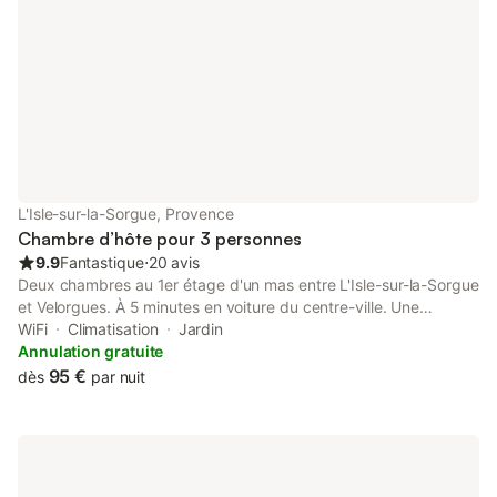
L'Isle-sur-la-Sorgue, Provence
Chambre d’hôte pour 3 personnes
9.9
Fantastique
⋅
20 avis
Deux chambres au 1er étage d'un mas entre L'Isle-sur-la-Sorgue
et Velorgues. À 5 minutes en voiture du centre-ville. Une
chambre de 22 m², et la 2ème de 26 m², salle de bain incluse
WiFi
Climatisation
Jardin
qui fait 11 m² à elle seule. Les lits font 160 cm de large. Vous
Annulation gratuite
pourrez vous détendre dans le jardin, lire un livre ou faire un
95 €
dès
par nuit
barbecue. Les chambres donnent sur le jardin. Vous vous y
sentirez comme à la maison. Le petit déjeuner est composé de
fruits de saison du jardin en été. Boissons chaudes, gâteaux ou
viennoiseries suivant les jours. De la confiture maison avec les
fruits du jardin et du fromage. Sur demande, œufs ou bien