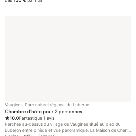
135 €
dès
par nuit
chambres, salle de douche et wc privatif - la suite Arbre de Vie
avec terrasse, composée d'un lit double et d'un lit simple, salle
de douche et wc séparé Petits déjeuners compris la suite arbre
de vie se compose d'une chambre avec lit double queen size et
d'une alcôve comprenant un lit simple. Le tout équipé d'une
grande télévision, WiFi, plateau de courtoisie, penderie et
rangement donnant sur une terrasse avec vue sur cour arborée
suivie d'une salle de douche et d'un wc privatif.
Vaugines, Parc naturel régional du Luberon
Chambre d’hôte pour 2 personnes
10.0
Fantastique
⋅
1 avis
Perchée au-dessus du village de Vaugines situé au pied du
Luberon entre pinède et vue panoramique, La Maison de Charlie