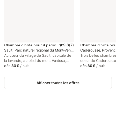
Chambre d’hôte pour 4 personnes
9.8
(
7
)
Sault, Parc naturel régional du Mont-Ventoux
Caderousse, Provenc
Au cœur du village de Sault, capitale de
Trois belles chambre
la lavande, au pied du mont Ventoux,
coeur de Caderousse, 
dans un grand jardin arboré calme et
dès
80 €
/
nuit
vous reposer en toute
dès
80 €
/
nuit
agréable, Annie et Benoît vous propose, à
vos vélos 🚴🏼🚴🏼🚴
"La Désirade", un hébergement de 2
🚴🏼🚴🏼🚴🏼🚴🏼 R
pièces pour 2 ou 4 personnes avec
DIRECTEMENT ! UN
Afficher toutes les offres
entrée indépendante. Vous y trouverez
CELUI DE FREDERIC :
une chambre spacieuse de 20 m²
Frédéric ATTENTION
équipée d’un lit de 1.40 m, d’un salon
PARTAGER AVEC LA 
avec canapé couchage 2 places ainsi
L'EXTERIEUR DE LA S
qu’un frigo, , une bouilloire (avec thé et
café), une télévision, un piano et une
Connectez-vous et économisez
Se connecter