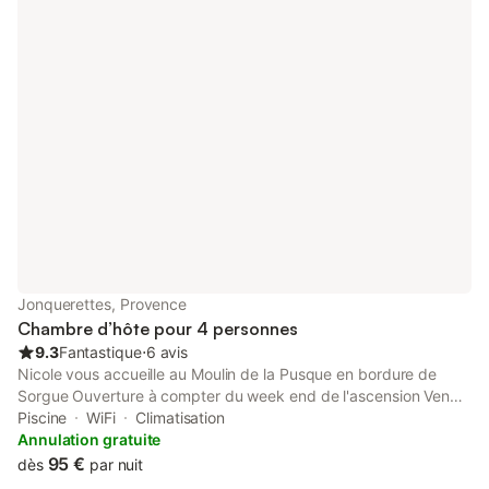
Luberon, Bonnieux, Lacoste, Roussillon... les festivals de la
Roque d'Anthéron et d'Aix en Provence à 35 minutes.
Jonquerettes, Provence
Chambre d’hôte pour 4 personnes
9.3
Fantastique
⋅
6 avis
Nicole vous accueille au Moulin de la Pusque en bordure de
Sorgue Ouverture à compter du week end de l'ascension Venez.
profiter du calme et de la fraicheur de ce petit coin de paradis
Piscine
WiFi
Climatisation
sur une chaise longue dans le jardin au bord de la piscine et
Annulation gratuite
pourquoi pas tester une promenade en barque sur la Sorgue ou
95 €
dès
par nuit
encore pêcher à la ligne ? Venez découvrir notre belle Provence