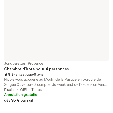
Roque d'Anthéron et d'Aix en Provence à 35 minutes.
Jonquerettes, Provence
Chambre d’hôte pour 4 personnes
9.3
Fantastique
⋅
6 avis
Nicole vous accueille au Moulin de la Pusque en bordure de
Sorgue Ouverture à compter du week end de l'ascension Venez.
profiter du calme et de la fraicheur de ce petit coin de paradis
Piscine
WiFi
Terrasse
sur une chaise longue dans le jardin au bord de la piscine et
Annulation gratuite
pourquoi pas tester une promenade en barque sur la Sorgue ou
95 €
dès
par nuit
encore pêcher à la ligne ? Venez découvrir notre belle Provence
et les richesses de son patrimoine : Vous séjournerez au cœur