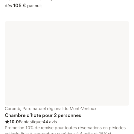
Nous vous accueillons chez nous pour vous faire découvrir
105 €
dès
par nuit
notre belle région. Notre domaine se trouve en campagne au
calme. La piscine et notre jardin sont à votre disposition. Vous
serez comme chez vous !
Caromb, Parc naturel régional du Mont-Ventoux
Chambre d’hôte pour 2 personnes
10.0
Fantastique
⋅
44 avis
Promotion 10% de remise pour toutes réservations en périodes
estivale (juin à septembre) supérieur à 4 nuits et 15% si