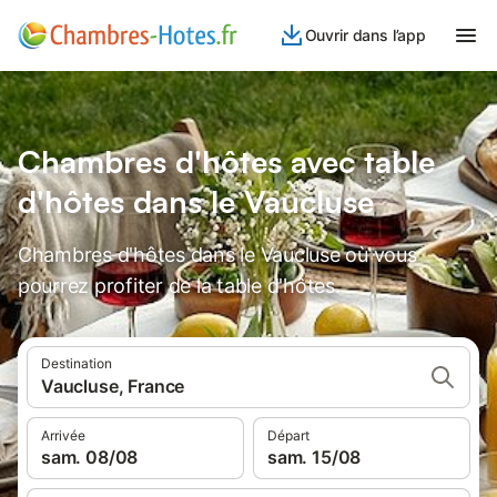
Ouvrir dans l’app
Chambres d'hôtes avec table
d'hôtes dans le Vaucluse
Chambres d'hôtes dans le Vaucluse où vous
pourrez profiter de la table d'hôtes.
Destination
Vaucluse, France
Arrivée
Départ
sam. 08/08
sam. 15/08