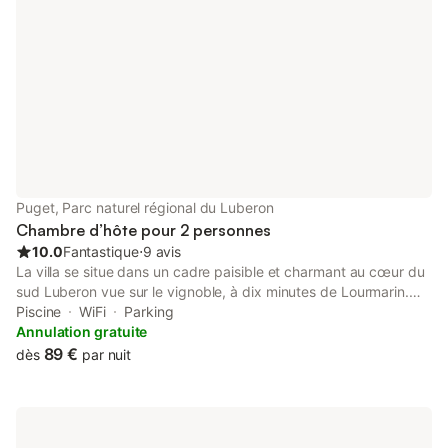
toilettes sont fournis. Lorsque vous réservez en direct
l'annulation est gratuite jusqu'à un jour avant la date d'arrivée.
C'est l'avantage de réserver en direct, avec un meilleur prix
garanti.
Puget, Parc naturel régional du Luberon
Chambre d’hôte pour 2 personnes
10.0
Fantastique
⋅
9 avis
La villa se situe dans un cadre paisible et charmant au cœur du
sud Luberon vue sur le vignoble, à dix minutes de Lourmarin.
Laurence et Philippe vous proposent 2 chambres
Piscine
WiFi
Parking
indépendantes climatisées avec terrasse privative, jardin avec
Annulation gratuite
des chênes verts et une piscine. Les randonneurs ont un grand
89 €
dès
par nuit
choix de chemins avec des départs de la maison, vous
découvrirez les villages typiques à seulement quelques km,
Lourmarin, Lauris, Cucuron, Ansouis ou de l'autre coté du
Luberon, Bonnieux, Lacoste, Roussillon... les festivals de la