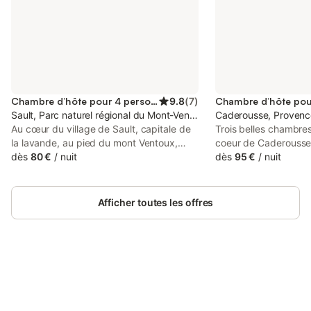
Chambre d’hôte pour 4 personnes
9.8
(
7
)
Sault, Parc naturel régional du Mont-Ventoux
Caderousse, Provenc
Au cœur du village de Sault, capitale de
Trois belles chambre
la lavande, au pied du mont Ventoux,
coeur de Caderousse, 
dans un grand jardin arboré calme et
dès
80 €
/
nuit
vous reposer en toute
dès
95 €
/
nuit
agréable, Annie et Benoît vous propose, à
vos vélos 🚴🏼🚴🏼🚴
"La Désirade", un hébergement de 2
🚴🏼🚴🏼🚴🏼🚴🏼 R
pièces pour 2 ou 4 personnes avec
DIRECTEMENT ! UN
Afficher toutes les offres
entrée indépendante. Vous y trouverez
CELUI DE FREDERIC :
une chambre spacieuse de 20 m²
Frédéric
équipée d’un lit de 1.40 m, d’un salon
avec canapé couchage 2 places ainsi
qu’un frigo, , une bouilloire (avec thé et
café), une télévision, un piano et une
Connectez-vous et économisez
Se connecter
bibliothèque et jeux de société. Le
jusqu'à 10% sur nos logements.
logement dispose également d’une