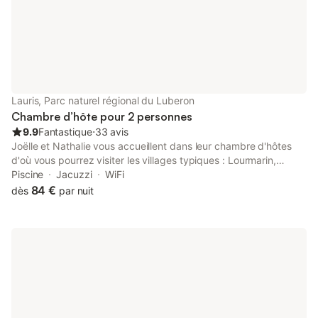
petit-déjeuner, le mé
Lauris, Parc naturel régional du Luberon
Chambre d’hôte pour 2 personnes
9.9
Fantastique
⋅
33 avis
Joëlle et Nathalie vous accueillent dans leur chambre d'hôtes
d'où vous pourrez visiter les villages typiques : Lourmarin,
Gordes, Rustrel et assister aux festivals d'Avignon, La Roque
Piscine
Jacuzzi
WiFi
d'Anthéron (piano). Notre maison est située dans le Luberon
84 €
dès
par nuit
avec vue sur le village et la 'Sainte-Victoire'. La chambre est
dotée d'une entrée indépendante avec accès direct sur la
piscine et le Spa Le petit dejeuner traditionnel sera servi à partir
de 8h30. Pour le spa, réserver 24h a l'avance. Tarif 30€ pour 2
personnes l'heure, les peignoirs sont fournis.