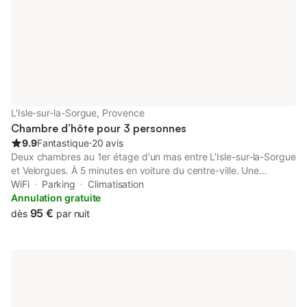
L'Isle-sur-la-Sorgue, Provence
Chambre d’hôte pour 3 personnes
9.9
Fantastique
⋅
20 avis
Deux chambres au 1er étage d'un mas entre L'Isle-sur-la-Sorgue
et Velorgues. À 5 minutes en voiture du centre-ville. Une
chambre de 22 m², et la 2ème de 26 m², salle de bain incluse
WiFi
Parking
Climatisation
qui fait 11 m² à elle seule. Les lits font 160 cm de large. Vous
Annulation gratuite
pourrez vous détendre dans le jardin, lire un livre ou faire un
95 €
dès
par nuit
barbecue. Les chambres donnent sur le jardin. Vous vous y
sentirez comme à la maison. Le petit déjeuner est composé de
fruits de saison du jardin en été. Boissons chaudes, gâteaux ou
viennoiseries suivant les jours. De la confiture maison avec les
fruits du jardin et du fromage. Sur demande, œufs ou bien
charcuterie. Un petit déjeuner copieux. Les draps et le linge de