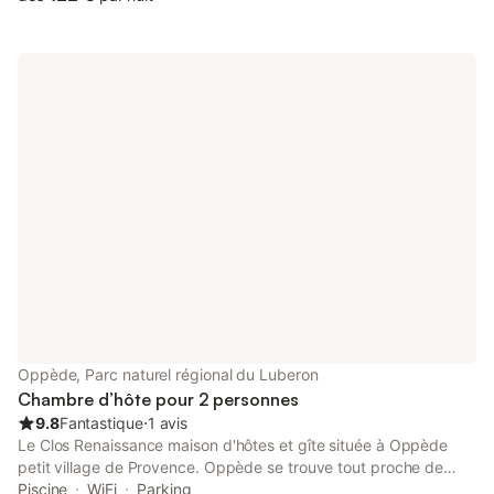
immergée et buses de massage, un jardin arboré. Vue
panoramique sur la montagne Sainte Victoire. les draps, le linge
de toilette, le linge de piscine est compris dans le prix de la
chambre.
Oppède, Parc naturel régional du Luberon
Chambre d’hôte pour 2 personnes
9.8
Fantastique
⋅
1 avis
Le Clos Renaissance maison d'hôtes et gîte située à Oppède
petit village de Provence. Oppède se trouve tout proche de
lieux comme Gordes, Lacoste, Roussillon, L'Isle-sur-la-Sorgue...
Piscine
WiFi
Parking