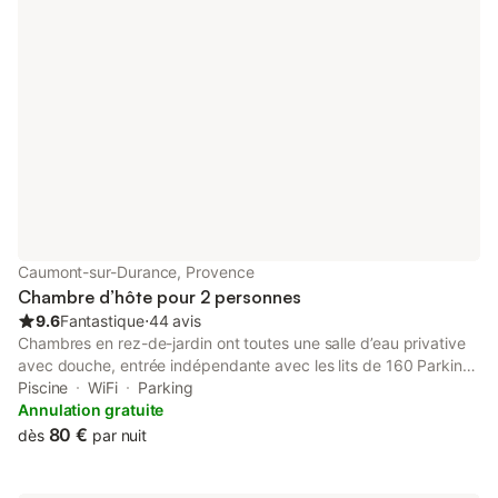
Vaucluse et sur le Luberon. Le matin, de délicieux petits
déjeuners vous seront servis afin de bien commencer la journée.
Eve et Yves, les propriétaires seront ravis d'accueillir les invités
dans cet environnement idyllique pour une expérience
mémorable.
Caumont-sur-Durance, Provence
Chambre d’hôte pour 2 personnes
9.6
Fantastique
⋅
44 avis
Chambres en rez-de-jardin ont toutes une salle d’eau privative
avec douche, entrée indépendante avec les lits de 160 Parking
privé dans la propriété fermée par un portail. Connexion WiFi est
Piscine
WiFi
Parking
disponible dans les chambres gratuitement, jardin avec oliviers,
Annulation gratuite
terrasse, Chambres non fumeurs, chauffage, climatisation,
80 €
dès
par nuit
piscine. Les chambres sont uniquement pour couple ou
personne seule non fumeur, mais vous pouvez fumer à la