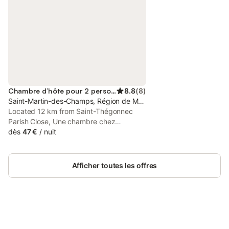
Chambre d’hôte pour 2 personnes
8.8
(
8
)
Saint-Martin-des-Champs, Région de Morlaix
Located 12 km from Saint-Thégonnec
Parish Close, Une chambre chez
l'habitant provides accommodation with
dès
47 €
/
nuit
free WiFi and free private parking.
Afficher toutes les offres
Connectez-vous et économisez
Se connecter