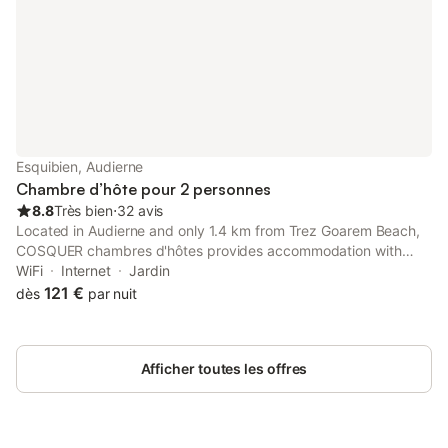
Esquibien, Audierne
Chambre d’hôte pour 2 personnes
8.8
Très bien
⋅
32 avis
Located in Audierne and only 1.4 km from Trez Goarem Beach,
COSQUER chambres d'hôtes provides accommodation with
garden views, free WiFi and free private parking.
WiFi
Internet
Jardin
121 €
dès
par nuit
Afficher toutes les offres