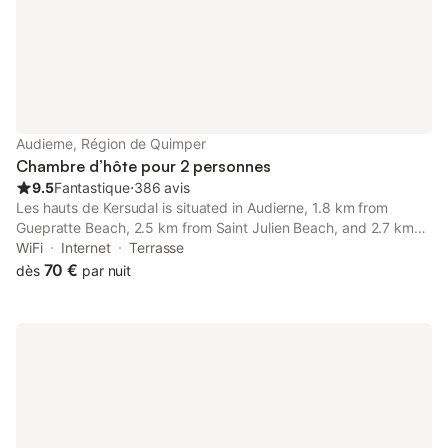
transports en commun et la gare sont à 2,5 km. Les installations
sur place incluent le tennis de table et des espaces de réunion,
et des menus diététiques spéciaux peuvent être demandés.
L'établissement assure un séjour pratique avec linge de maison,
serviettes et articles de toilette fournis, ainsi qu'un
environnement calme soutenu par l'insonorisation et des oreillers
hypoallergéniques.
Audierne, Région de Quimper
Chambre d’hôte pour 2 personnes
9.5
Fantastique
⋅
386 avis
Les hauts de Kersudal is situated in Audierne, 1.8 km from
Guepratte Beach, 2.5 km from Saint Julien Beach, and 2.7 km
from Trescadec Beach.
WiFi
Internet
Terrasse
70 €
dès
par nuit