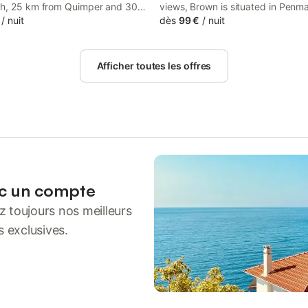
h, 25 km from Quimper and 30
views, Brown is situated in Penma
Concarneau. Every room is fitted
/
nuit
This beachfront property offers 
dès
99 €
/
nuit
ivate bathroom. Breakfast is
a terrace, free private parking an
very morning and includes
WiFi. The accommodation feature
products such as jam, yoghourt
hour front desk and full-day secur
Afficher toutes les offres
emade cakes.
guests.
ec un compte
 toujours nos meilleurs
s exclusives.