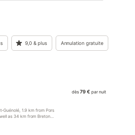
us
9,0
& plus
Annulation gratuite
79 €
dès
par nuit
int-Guénolé, 1.9 km from Pors
well as 34 km from Breton