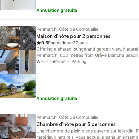
Annulation gratuite
Penmarch, Côte de Cornouaille
Maison d’hôte pour 2 personnes
9.5
Fantastique
⋅
30 avis
Offering a shared lounge and garden view, Natural 
Penmarcʼh, 600 metres from Grève Blanche Beach
Train Station. This guest house features free privat
WiFi
Internet
Parking
security.
Annulation gratuite
Penmarch, Côte de Cornouaille
Chambre d’hôte pour 3 personnes
Une chambre de plein pieds ouverte sur le jardin. 
matériaux naturels ,vous accueille dans un ensemb