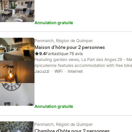
Annulation gratuite
Penmarch, Région de Quimper
Maison d’hôte pour 2 personnes
9.4
Fantastique
⋅
76 avis
Featuring garden views, La Part des Anges 29 - Ma
épicurienne features accommodation with free bike
around 2.1 km from Grève Blanche Beach. This prop
Jacuzzi
WiFi
Internet
terrace and free private parking.
Annulation gratuite
Penmarch, Région de Quimper
Chambre d’hôte pour 2 personnes