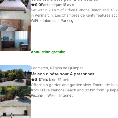
9.0
Fantastique
⋅
18 avis
Set within 2.1 km of Grève Blanche Beach and 33 k
in Penmarcʼh, Les Chambres de Kérity features ac
area. This beachfront property offers access to fre
WiFi
Internet
Parking
parking.
Annulation gratuite
Penmarch, Région de Quimper
Maison d’hôte pour 4 personnes
8.3
Très bien
⋅
61 avis
Offering a garden and garden view, Émeraude is lo
from Grève Blanche Beach and 32 km from Quimper 
24-hour front desk, this property also provides gues
Piscine
WiFi
Internet