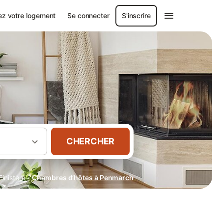
ez votre logement
Se connecter
S'inscrire
CHERCHER
·
Finistère
Chambres d’hôtes à Penmarch