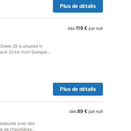
Plus de détails
119 €
dès
par nuit
Green 29 is situated in
 and 32 km from Quimper
e parking and full-day
Plus de détails
89 €
dès
par nuit
Restaurée avec des
le de chaumières