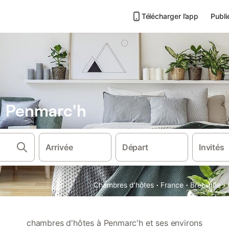
Télécharger l’app
Publi
 Penmarc'h
Arrivée
Départ
Invités
·
·
·
Chambres d'hôtes
France
Bretagne
chambres d'hôtes à Penmarc'h et ses environs