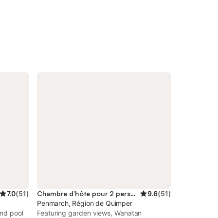
7.0
(
51
)
Chambre d’hôte pour 2 personnes
9.6
(
51
)
Penmarch, Région de Quimper
and pool
Featuring garden views, Wanatan