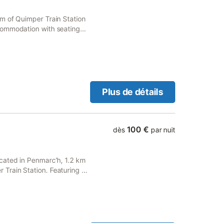
m of Quimper Train Station
commodation with seating
e WiFi and free private
Plus de détails
100 €
dès
par nuit
cated in Penmarcʼh, 1.2 km
Train Station. Featuring a
ts with a picnic area.