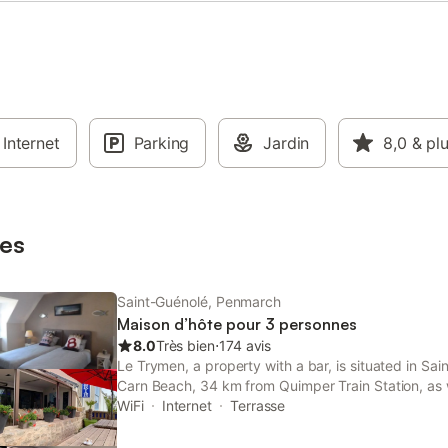
Internet
Parking
Jardin
8,0
& pl
es
Saint-Guénolé, Penmarch
Maison d’hôte pour 3 personnes
8.0
Très bien
⋅
174 avis
Le Trymen, a property with a bar, is situated in Sa
Carn Beach, 34 km from Quimper Train Station, as 
County Museum.
WiFi
Internet
Terrasse