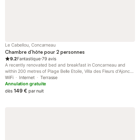
Le Cabellou, Concarneau
Chambre d’hôte pour 2 personnes
9.2
Fantastique
⋅
79 avis
A recently renovated bed and breakfast in Concarneau and
within 200 metres of Plage Belle Etoile, Villa des Fleurs d'Ajoncs
has a garden, comfortable soundproof rooms and free WiFi.
WiFi
Internet
Terrasse
Annulation gratuite
149 €
dès
par nuit