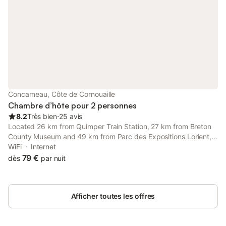
Concarneau, Côte de Cornouaille
Chambre d’hôte pour 2 personnes
8.2
Très bien
⋅
25 avis
Located 26 km from Quimper Train Station, 27 km from Breton
County Museum and 49 km from Parc des Expositions Lorient,
Au Troisieme provides accommodation situated in Concarneau.
WiFi
Internet
79 €
dès
par nuit
Afficher toutes les offres