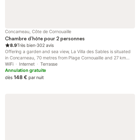
Concarneau, Côte de Cornouaille
Chambre d’hôte pour 2 personnes
8.9
Très bien
⋅
302 avis
Offering a garden and sea view, La Villa des Sables is situated
in Concarneau, 70 metres from Plage Cornouaille and 27 km
from Quimper Train Station. This beachfront property offers
WiFi
Internet
Terrasse
access to a terrace and free WiFi.
Annulation gratuite
148 €
dès
par nuit