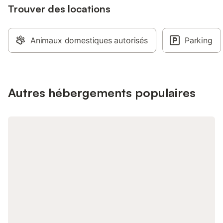
Trouver des locations
Les équipements sup
comprennent un Wi-Fi
aux appels vidéo) a
travail dédié pour le t
Animaux domestiques autorisés
Parking
télévision, un ventila
laver ainsi qu'un séch
une chaise haute son
disponibles. Cet hé
propose pas de climat
Autres hébergements populaires
de Kergoulou – Charm
Bretagne À seulemen
Concarneau et de ses
minutes de Pont-Ave
havre de paix niché 
campagne bretonne. 
: Petit déjeuner paus
1 viennoiserie, un jus 
boisson chaude par 
supplément, accès au
déjeuner continental 
supplément. - Un ca