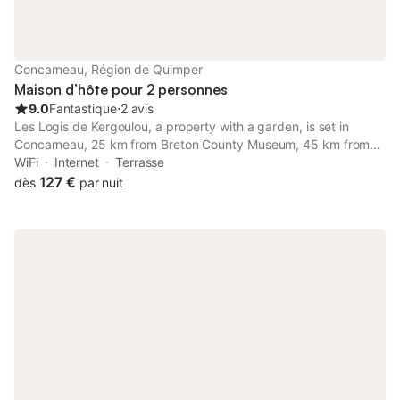
Concarneau, Région de Quimper
Maison d’hôte pour 2 personnes
9.0
Fantastique
⋅
2 avis
Les Logis de Kergoulou, a property with a garden, is set in
Concarneau, 25 km from Breton County Museum, 45 km from
Lorient Train Station, as well as 45 km from Stade du Moustoir.
WiFi
Internet
Terrasse
127 €
dès
par nuit