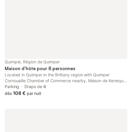
Quimper, Région de Quimper
Maison d’hôte pour 8 personnes
Located in Quimper in the Brittany region with Quimper
Cornouaille Chamber of Commerce nearby, Maison de Kerrequel
provides accommodation with free private parking. The
Parking
Draps de lit
property features garden views and is 4 km from Quimper Train
108 €
dès
par nuit
Station and 4.