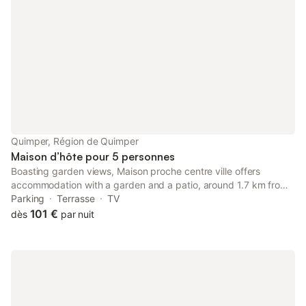
Quimper, Région de Quimper
Maison d’hôte pour 5 personnes
Boasting garden views, Maison proche centre ville offers
accommodation with a garden and a patio, around 1.7 km from
Breton County Museum. This property offers access to a terrace
Parking
Terrasse
TV
and free private parking. The property is non-smoking and is
101 €
dès
par nuit
set 2.