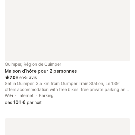
Quimper, Région de Quimper
Maison d’hôte pour 2 personnes
7.0
Bien
⋅
5 avis
Set in Quimper, 3.5 km from Quimper Train Station, Le 139'
offers accommodation with free bikes, free private parking and
a garden. The property features garden views and is 4.2 km
WiFi
Internet
Parking
from Breton County Museum and 4.
101 €
dès
par nuit