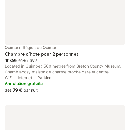
navette aéroport peut être organisée. Les animaux de
compagnie sont admis et l'établissement est non-fumeurs. Vous
pourrez pratiquer le vélo dans les environs et la plage se situe à
13,5 km. L'établissement propose également des
divertissements en soirée, des soirées cinéma et un snack-bar,
tandis qu'un service de blanchisserie et une bagagerie sont à
votre disposition.
Quimper, Région de Quimper
Chambre d’hôte pour 2 personnes
7.9
Bien
⋅
87 avis
Located in Quimper, 500 metres from Breton County Museum,
Chambrecosy maison de charme proche gare et centre
historique provides accommodation with a garden, free WiFi,
WiFi
Internet
Parking
luggage storage space, and bicycle parking.
Annulation gratuite
79 €
dès
par nuit