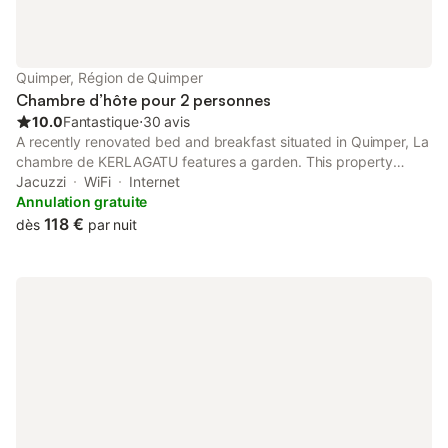
Quimper, Région de Quimper
Chambre d’hôte pour 2 personnes
10.0
Fantastique
⋅
30 avis
A recently renovated bed and breakfast situated in Quimper, La
chambre de KERLAGATU features a garden. This property
offers access to a terrace, free private parking and free WiFi.
Jacuzzi
WiFi
Internet
The property is non-smoking and is set 4.
Annulation gratuite
118 €
dès
par nuit