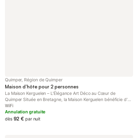
Quimper, Région de Quimper
Maison d’hôte pour 2 personnes
La Maison Kerguelen – L'Élégance Art Déco au Cœur de
Quimper Située en Bretagne, la Maison Kerguelen bénéficie d'un
emplacement idéal aux portes du centre historique piétonnier
WiFi
de Quimper, à 5 minutes à pied de la gare et de la cathédrale.
Annulation gratuite
Véritable joyau de l'architecture Art Déco des années 1930,
92 €
dès
par nuit
cette demeure a été entièrement rénovée en 2026 pour offrir 4
hébergements indépendants, décorés avec soin et dotés d'une
connexion Internet fibre. L'emplacement est particulièrement