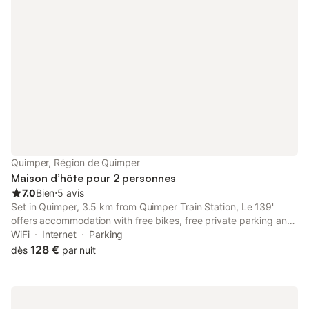
Quimper, Région de Quimper
Maison d’hôte pour 2 personnes
7.0
Bien
⋅
5 avis
Set in Quimper, 3.5 km from Quimper Train Station, Le 139'
offers accommodation with free bikes, free private parking and
a garden. The property features garden views and is 4.2 km
WiFi
Internet
Parking
from Breton County Museum and 4.
128 €
dès
par nuit