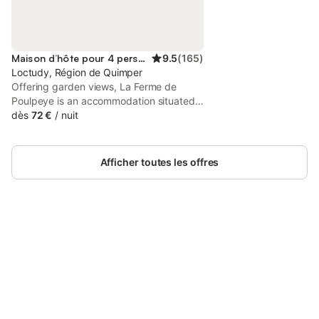
Maison d’hôte pour 4 personnes
9.5
(
165
)
Loctudy, Région de Quimper
Offering garden views, La Ferme de
Poulpeye is an accommodation situated
in Loctudy, 25 km from Quimper Train
dès
72 €
/
nuit
Station and 26 km from Breton County
Museum. This property offers access to a
terrace, free private parking and free
Afficher toutes les offres
WiFi.
Connectez-vous et économisez
Se connecter
jusqu'à 10% sur nos logements.