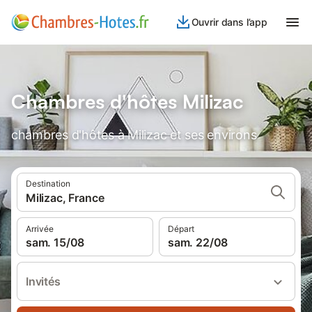
Ouvrir dans l’app
Chambres d'hôtes Milizac
chambres d'hôtes à Milizac et ses environs
Destination
Milizac, France
Arrivée
Départ
sam. 15/08
sam. 22/08
Invités