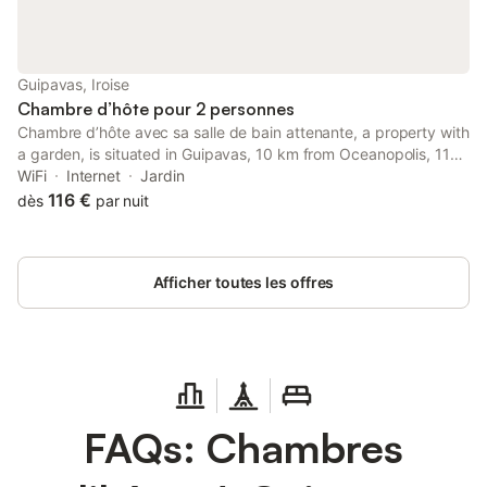
Guipavas, Iroise
Chambre d’hôte pour 2 personnes
Chambre d’hôte avec sa salle de bain attenante, a property with
a garden, is situated in Guipavas, 10 km from Oceanopolis, 11
km from National Botanical Conservatory of Brest, as well as 14
WiFi
Internet
Jardin
km from Brest Castle.
116 €
dès
par nuit
Afficher toutes les offres
FAQs: Chambres