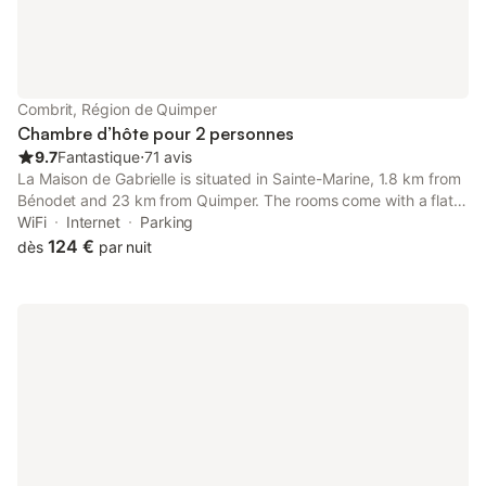
et une piscine privée chauffée saisonnière avec un petit bain. La
propriété comprend un parking privé sur place ; les animaux de
compagnie sont admis, bien que l'établissement soit non-
fumeur. La plage est à 400 m, la plage du Trez à 1000 m et le
centre-ville à 1,5 km. Les activités locales incluent la planche à
Combrit, Région de Quimper
voile, la plongée avec tuba, la pêche, la randonnée, le vélo,
Chambre d’hôte pour 2 personnes
l'équitation
9.7
Fantastique
⋅
71 avis
La Maison de Gabrielle is situated in Sainte-Marine, 1.8 km from
Bénodet and 23 km from Quimper. The rooms come with a flat-
screen TV. Certain units feature a seating area where you can
WiFi
Internet
Parking
relax. You will find a coffee machine in the room.
124 €
dès
par nuit