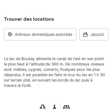
exclusivement au panneau (lac de
bouzey maison du vélo) Arrivés sur la
grand route prendre à droite et 100m
plus loin sur la gauche voir panneau
Trouver des locations
(chambre Marso) Pour tous les amis de la
nature, un petit coin vosgien à ne pas
manquer à 10 km d'Epinal. Je n'aime pas
Animaux domestiques autorisés
Jacuzzi
les règlements … il suffit de me prévenir
de l'heure de votre arrivée … de votre
départ … du petit déjeuner … et d'un
commun accord nous décidons Sur
demande possibilité table d hôtes Je ne
Le lac de Bouzey alimente le canal de l'est en son point
demande pas de paiements d avance …
le plus haut à l'altitude de 360 m. De nombreux oiseaux
je fais confiance Jusqu'à maintenant tout
sont visibles, cygnes, colverts, foulques pour les plus
se passe bien ainsi Je fais confiance Les
répandus. Il est possible de faire le tour du lac en 1 h 30
réservations sont par SMS ou orales je ne
sur terrain plat, en suivant les bords du lac puis à
demande pas d arrhes mais je demande
travers la forêt.
qu on appelle s il y a du changement