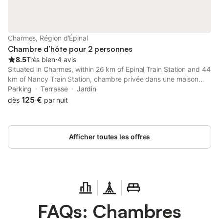
Charmes, Région d'Épinal
Chambre d’hôte pour 2 personnes
8.5
Très bien
⋅
4 avis
Situated in Charmes, within 26 km of Epinal Train Station and 44
km of Nancy Train Station, chambre privée dans une maison
familiale features accommodation with a garden as well as free
Parking
Terrasse
Jardin
private parking for guests who drive.
125 €
dès
par nuit
Afficher toutes les offres
FAQs: Chambres