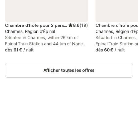
Chambre d’hôte pour 2 personnes
8.6
(
19
)
Charmes, Région d'Épinal
Charmes, Région d'Ép
Situated in Charmes, within 26 km of
Situated in Charmes,
Epinal Train Station and 44 km of Nancy
Epinal Train Station
Train Station, chambre privée dans une
dès
61 €
/
nuit
Train Station, chamb
dès
60 €
/
nuit
maison familiale features accommodation
maison familiale fea
with a garden as well as free private
with a garden as well
parking for guests who drive.
parking for guests wh
Afficher toutes les offres
Connectez-vous et économisez
Se connecter
jusqu'à 10% sur nos logements.