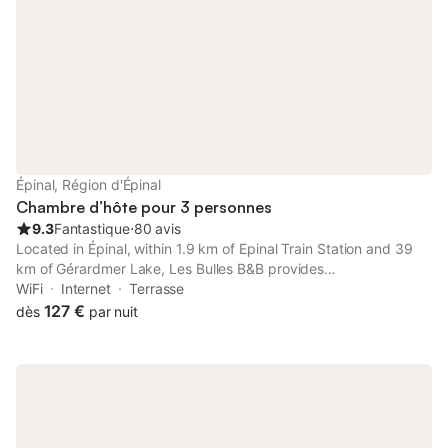
Épinal, Région d'Épinal
Chambre d’hôte pour 3 personnes
9.3
Fantastique
⋅
80 avis
Located in Épinal, within 1.9 km of Epinal Train Station and 39
km of Gérardmer Lake, Les Bulles B&B provides
accommodation with a garden as well as free private parking
WiFi
Internet
Terrasse
for guests who drive. The property features garden and city
127 €
dès
par nuit
views, and is 1.