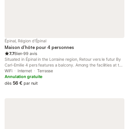
Épinal, Région d'Épinal
Maison d’hôte pour 4 personnes
7.7
Bien
⋅
99 avis
Situated in Épinal in the Lorraine region, Retour vers le futur By
Carl-Emilie 4 pers features a balcony. Among the facilities at this
property are a lift and a shared kitchen, along with free WiFi
WiFi
Internet
Terrasse
throughout the property.
Annulation gratuite
56 €
dès
par nuit