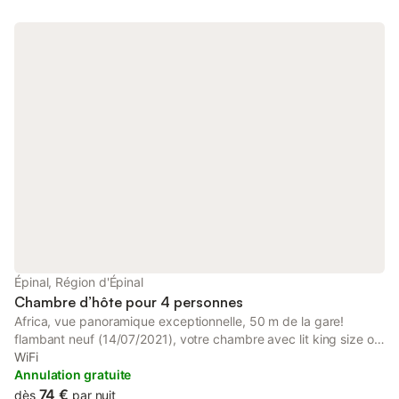
Épinal, Région d'Épinal
Chambre d’hôte pour 4 personnes
Africa, vue panoramique exceptionnelle, 50 m de la gare!
flambant neuf (14/07/2021), votre chambre avec lit king size ou
2 lits separés , tv, wifi , frigo individuel, cuisine équipée, salle de
WiFi
bain magnifique, café à volonté et terrasse végétalisée. 300 m
Annulation gratuite
du centre, restaurants partenaires avec tarifs négociés.
74 €
dès
par nuit