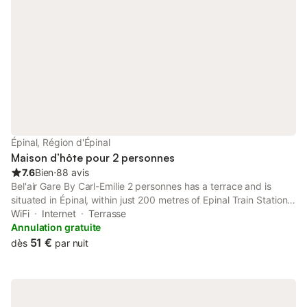
Épinal, Région d'Épinal
Maison d’hôte pour 2 personnes
7.6
Bien
⋅
88 avis
Bel'air Gare By Carl-Emilie 2 personnes has a terrace and is
situated in Épinal, within just 200 metres of Epinal Train Station
and 600 metres of Vosges Square. Both free WiFi and parking
WiFi
Internet
Terrasse
on-site are accessible at the guest house free of charge.
Annulation gratuite
51 €
dès
par nuit