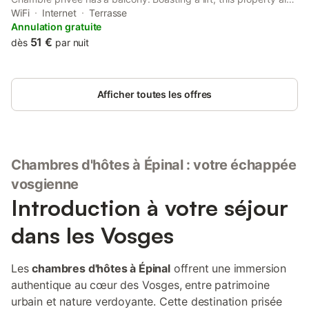
provides guests with a sun terrace. The property is allergy-free
WiFi
Internet
Terrasse
and is situated 200 metres from Epinal Train Station.
Annulation gratuite
51 €
dès
par nuit
Afficher toutes les offres
Chambres d'hôtes à Épinal : votre échappée
vosgienne
Introduction à votre séjour
dans les Vosges
Les
chambres d'hôtes à Épinal
offrent une immersion
authentique au cœur des Vosges, entre patrimoine
urbain et nature verdoyante. Cette destination prisée