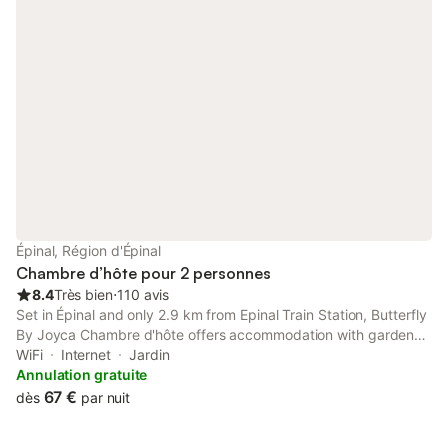
Épinal, Région d'Épinal
Chambre d’hôte pour 2 personnes
8.4
Très bien
⋅
110 avis
Set in Épinal and only 2.9 km from Epinal Train Station, Butterfly
By Joyca Chambre d'hôte offers accommodation with garden
views, free WiFi and free private parking.
WiFi
Internet
Jardin
Annulation gratuite
67 €
dès
par nuit