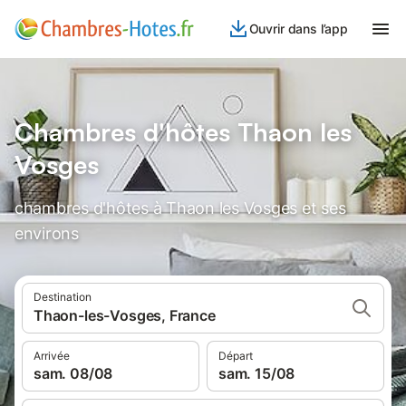
Ouvrir dans l’app
Chambres d'hôtes Thaon les
Vosges
chambres d'hôtes à Thaon les Vosges et ses
environs
Destination
Thaon-les-Vosges, France
Arrivée
Départ
sam. 08/08
sam. 15/08