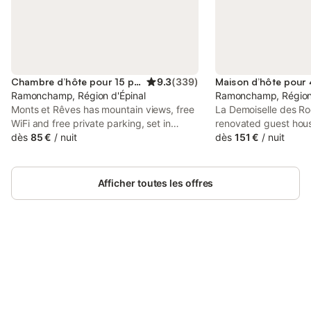
Chambre d’hôte pour 15 personnes
9.3
(
339
)
Ramonchamp, Région d'Épinal
Ramonchamp, Région 
Monts et Rêves has mountain views, free
La Demoiselle des Ro
WiFi and free private parking, set in
renovated guest hou
Ramonchamp, 35 km from Gérardmer
dès
85 €
/
nuit
where guests can mak
dès
151 €
/
nuit
Lake. There is a private entrance at the
garden and barbecue f
bed and breakfast for the convenience of
private check-in and 
those who stay.
property also provide
Afficher toutes les offres
picnic area.
Connectez-vous et économisez
Se connecter
jusqu'à 10% sur nos logements.