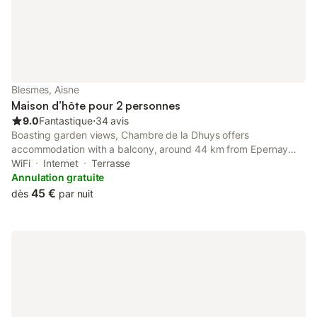
Blesmes, Aisne
Maison d’hôte pour 2 personnes
9.0
Fantastique
⋅
34 avis
Boasting garden views, Chambre de la Dhuys offers
accommodation with a balcony, around 44 km from Epernay
Train Station. This property offers access to a terrace, free
WiFi
Internet
Terrasse
private parking and free WiFi.
Annulation gratuite
45 €
dès
par nuit