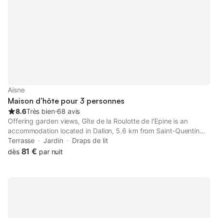
Aisne
Maison d’hôte pour 3 personnes
8.6
Très bien
⋅
68 avis
Offering garden views, Gîte de la Roulotte de l'Epine is an
accommodation located in Dallon, 5.6 km from Saint-Quentin
Train Station and 44 km from Matisse Museum. This property
Terrasse
Jardin
Draps de lit
offers access to a terrace and free private parking.
81 €
dès
par nuit