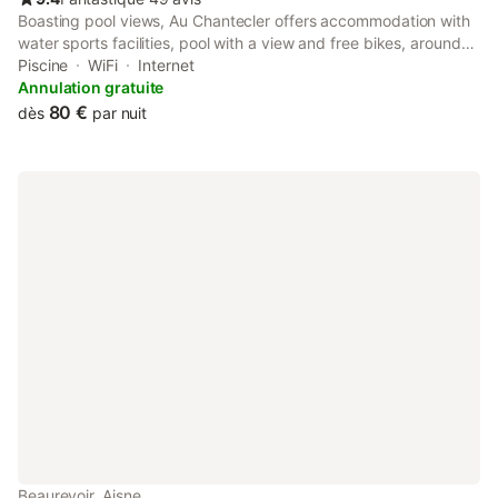
Boasting pool views, Au Chantecler offers accommodation with
water sports facilities, pool with a view and free bikes, around
29 km from Matisse Museum. Featuring a 24-hour front desk,
Piscine
WiFi
Internet
this property also provides guests with an outdoor fireplace.
Annulation gratuite
80 €
dès
par nuit
Beaurevoir, Aisne