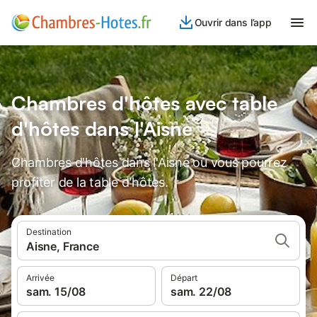
Ouvrir dans l’app
Chambres d'hôtes avec table
d'hôtes dans l'Aisne
Chambres d'hôtes dans l'Aisne où vous pourrez
profiter de la table d'hôtes.
Destination
Aisne, France
Arrivée
Départ
sam. 15/08
sam. 22/08