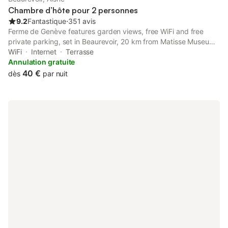
Chambre d’hôte pour 2 personnes
9.2
Fantastique
⋅
351 avis
Ferme de Genève features garden views, free WiFi and free
private parking, set in Beaurevoir, 20 km from Matisse Museum.
The property has inner courtyard views and is 21 km from Saint-
WiFi
Internet
Terrasse
Quentin Train Station and 24 km from Train Station of Cambrai.
Annulation gratuite
40 €
dès
par nuit