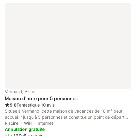
Vermand, Aisne
Maison d’hôte pour 5 personnes
9.0
Fantastique
⋅
10 avis
Située à Vermand, cette maison de vacances de 18 m² peut
accueillir jusqu'à 5 personnes et constitue un point de départ
pour explorer la campagne environnante. La propriété se trouve
Piscine
WiFi
Internet
à 200 m de la rivière l'Omignon et à 700 m du centre-ville,
Annulation gratuite
offrant un cadre qui allie environnement rural et accès aux