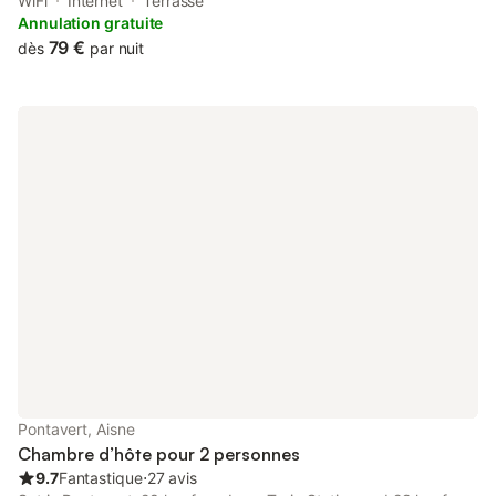
Schneiter Garden. This property offers access to a terrace, free
WiFi
Internet
Terrasse
private parking and free WiFi.
Annulation gratuite
79 €
dès
par nuit
Pontavert, Aisne
Chambre d’hôte pour 2 personnes
9.7
Fantastique
⋅
27 avis