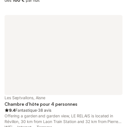
160 €
dès
par nuit
commodités locales. L'intérieur comprend une chambre avec un
lit double et un lit simple, ainsi qu'un espace de vie équipé d'un
canapé. La kitchenette est dotée d'un réfrigérateur, de plaques
de cuisson, d'un grille-pain, d'une bouilloire électrique, d'une
machine à café et d'ustensiles de cuisine, permettant une
autonomie totale. Les hôtes disposent d'une salle de bains
privative avec douche, du chauffage et d'un coin repas. Des
équipements adaptés aux familles tels que des lits bébé sont
disponibles, et l'établissement est entièrement non-fumeurs. À
l'extérieur, la terrasse avec mobilier de jardin et coin repas en
plein air offre une vue sur le jardin et la rivière. La propriété
dispose d'une piscine extérieure chauffée saisonnière, d'un bain
à remous et d'un hammam. Un parking sur place est disponible
et les animaux de compagnie sont admis. La région est propice
aux activités telles que la pêche, le canoë, la randonnée et le
cyclisme, avec des locations de vélos et des visites à pied
proposées. Les hôtes peuvent également profiter de la salle de
Les Septvallons, Aisne
jeux et des jeux de société sur
Chambre d’hôte pour 4 personnes
9.4
Fantastique
⋅
38 avis
Offering a garden and garden view, LE RELAIS is located in
Révillon, 30 km from Laon Train Station and 32 km from Pierre