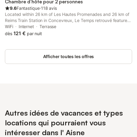
Chambre d’hôte pour 2 personnes
9.6
Fantastique
⋅
118 avis
Located within 26 km of Les Hautes Promenades and 26 km of
Reims Train Station in Concevreux, Le Temps retrouvé features
accommodation with seating area.
WiFi
Internet
Terrasse
121 €
dès
par nuit
Afficher toutes les offres
Autres idées de vacances et types
locations qui pourraient vous
intéresser dans l' Aisne