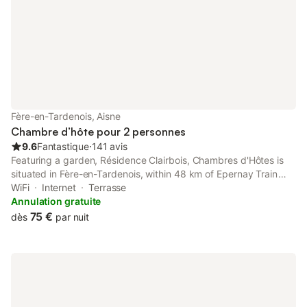
Fère-en-Tardenois, Aisne
Chambre d’hôte pour 2 personnes
9.6
Fantastique
⋅
141 avis
Featuring a garden, Résidence Clairbois, Chambres d'Hôtes is
situated in Fère-en-Tardenois, within 48 km of Epernay Train
Station. Boasting private check-in and check-out, this property
WiFi
Internet
Terrasse
also provides guests with a picnic area.
Annulation gratuite
75 €
dès
par nuit