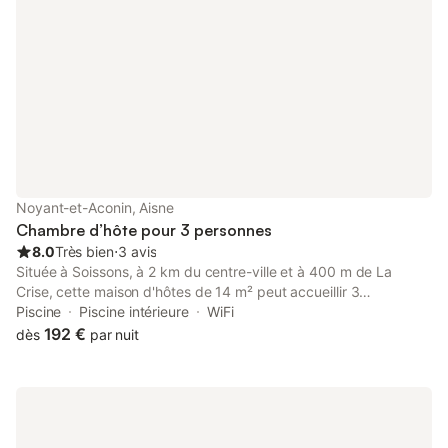
Noyant-et-Aconin, Aisne
Chambre d’hôte pour 3 personnes
8.0
Très bien
⋅
3 avis
Située à Soissons, à 2 km du centre-ville et à 400 m de La
Crise, cette maison d'hôtes de 14 m² peut accueillir 3
personnes. La propriété dispose d'une entrée privée et de
Piscine
Piscine intérieure
WiFi
parquet, offrant un espace fonctionnel pour votre séjour. La
192 €
dès
par nuit
chambre comprend un lit double, un coin salon avec canapé,
ainsi qu'une salle de bains privative équipée d'une douche à
l'italienne et d'un sèche-cheveux. Vous profiterez du chauffage,
du Wi-Fi dans tout l'établissement et d'un micro-ondes. La
maison d'hôtes propose également des jeux de société et des