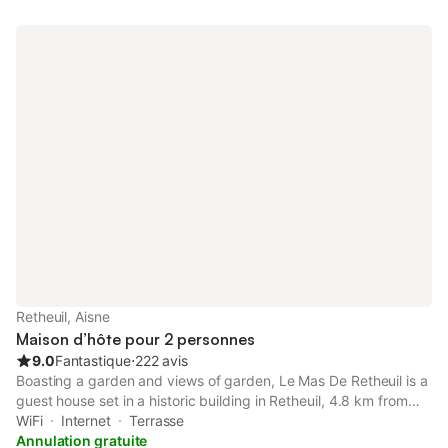
Retheuil, Aisne
Maison d’hôte pour 2 personnes
9.0
Fantastique
⋅
222 avis
Boasting a garden and views of garden, Le Mas De Retheuil is a
guest house set in a historic building in Retheuil, 4.8 km from
Chateau de Pierrefonds. This property offers access to a
WiFi
Internet
Terrasse
terrace and free private parking.
Annulation gratuite