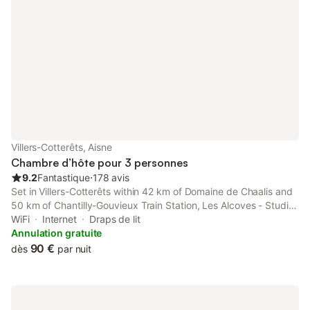
Villers-Cotterêts, Aisne
Chambre d’hôte pour 3 personnes
9.2
Fantastique
⋅
178 avis
Set in Villers-Cotterêts within 42 km of Domaine de Chaalis and
50 km of Chantilly-Gouvieux Train Station, Les Alcoves - Studios
design offers rooms with free WiFi.
WiFi
Internet
Draps de lit
Annulation gratuite
90 €
dès
par nuit