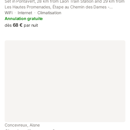
Set in Pontavert, 28 km from Laon Train Station and 29 km from
Les Hautes Promenades, Étape au Chemin des Dames -
Chambre et table d'hôtes offers a garden and air conditioning. It
WiFi
Internet
Climatisation
is located 30 km from Reims Train Station and offers bicycle
Annulation gratuite
parking.
68 €
dès
par nuit
Concevreux, Aisne