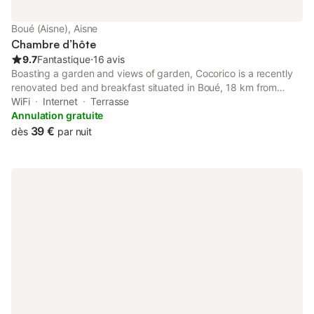
Boué (Aisne), Aisne
Chambre d’hôte
9.7
Fantastique
⋅
16 avis
Boasting a garden and views of garden, Cocorico is a recently
renovated bed and breakfast situated in Boué, 18 km from
Matisse Museum. It is located 41 km from Train Station of
WiFi
Internet
Terrasse
Cambrai and features bicycle parking.
Annulation gratuite
39 €
dès
par nuit