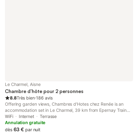
Le Charmel, Aisne
Chambre d’hôte pour 2 personnes
8.8
Très bien
⋅
186 avis
Offering garden views, Chambres d'Hotes chez Renée is an
accommodation set in Le Charmel, 39 km from Epernay Train
Station and 47 km from Pierre Schneiter Garden. It is situated
WiFi
Internet
Terrasse
47 km from Parc de la Patte d'Oie and provides a housekeeping
Annulation gratuite
service.
63 €
dès
par nuit