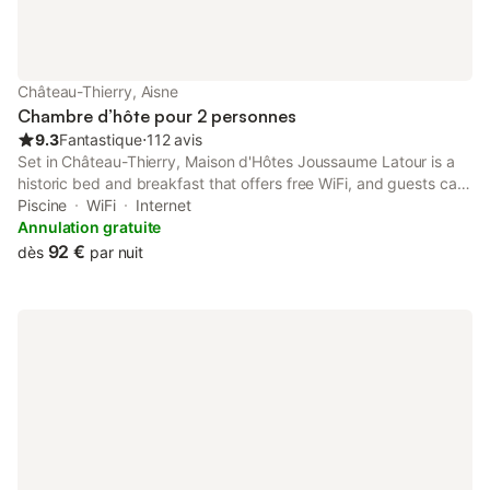
Château-Thierry, Aisne
Chambre d’hôte pour 2 personnes
9.3
Fantastique
⋅
112 avis
Set in Château-Thierry, Maison d'Hôtes Joussaume Latour is a
historic bed and breakfast that offers free WiFi, and guests can
enjoy a seasonal outdoor swimming pool and a garden. The air-
Piscine
WiFi
Internet
conditioned accommodation is 48 km from Epernay Train
Annulation gratuite
Station.
92 €
dès
par nuit