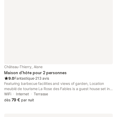
Château-Thierry, Aisne
Maison d’hôte pour 2 personnes
9.0
Fantastique
⋅
213 avis
Featuring barbecue facilities and views of garden, Location
meublé de tourisme La Rose des Fables is a guest house set in a
historic building in Château-Thierry, 48 km from Epernay Train
WiFi
Internet
Terrasse
Station.
79 €
dès
par nuit