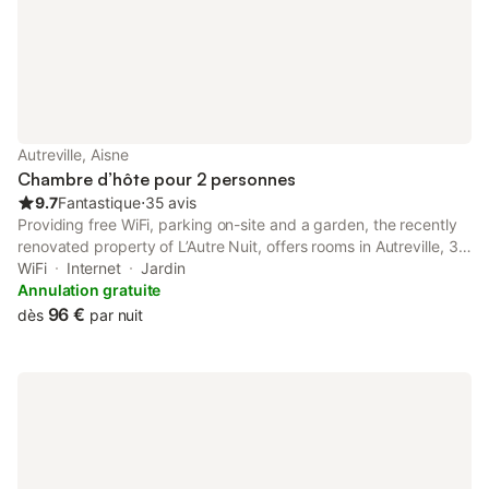
Autreville, Aisne
Chambre d’hôte pour 2 personnes
9.7
Fantastique
⋅
35 avis
Providing free WiFi, parking on-site and a garden, the recently
renovated property of L’Autre Nuit, offers rooms in Autreville, 32
km from Laon Train Station and 34 km from Saint-Quentin Train
WiFi
Internet
Jardin
Station. A hot tub is available for guests.
Annulation gratuite
96 €
dès
par nuit