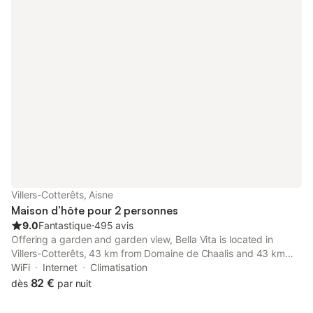
Villers-Cotterêts, Aisne
Maison d’hôte pour 2 personnes
9.0
Fantastique
⋅
495 avis
Offering a garden and garden view, Bella Vita is located in
Villers-Cotterêts, 43 km from Domaine de Chaalis and 43 km
from Mer de Sable Amusement Park. This guest house offers
WiFi
Internet
Climatisation
free private parking and a shared kitchen.
82 €
dès
par nuit