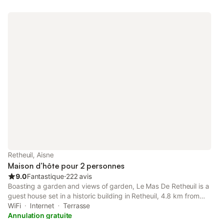
Retheuil, Aisne
Maison d’hôte pour 2 personnes
9.0
Fantastique
⋅
222 avis
Boasting a garden and views of garden, Le Mas De Retheuil is a
guest house set in a historic building in Retheuil, 4.8 km from
Chateau de Pierrefonds. This property offers access to a
WiFi
Internet
Terrasse
terrace and free private parking.
Annulation gratuite