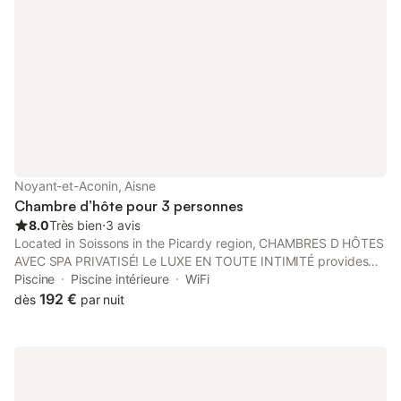
Noyant-et-Aconin, Aisne
Chambre d’hôte pour 3 personnes
8.0
Très bien
⋅
3 avis
Located in Soissons in the Picardy region, CHAMBRES D HÔTES
AVEC SPA PRIVATISÉ! Le LUXE EN TOUTE INTIMITÉ provides
accommodation with free WiFi and free private parking, as well
Piscine
Piscine intérieure
WiFi
as access to a hammam.
192 €
dès
par nuit