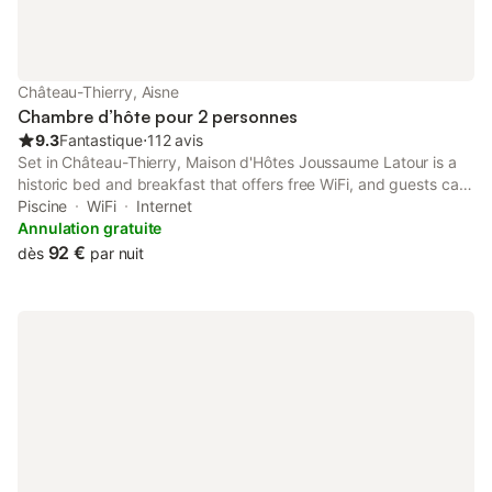
Château-Thierry, Aisne
Chambre d’hôte pour 2 personnes
9.3
Fantastique
⋅
112 avis
Set in Château-Thierry, Maison d'Hôtes Joussaume Latour is a
historic bed and breakfast that offers free WiFi, and guests can
enjoy a seasonal outdoor swimming pool and a garden. The air-
Piscine
WiFi
Internet
conditioned accommodation is 48 km from Epernay Train
Annulation gratuite
Station.
92 €
dès
par nuit