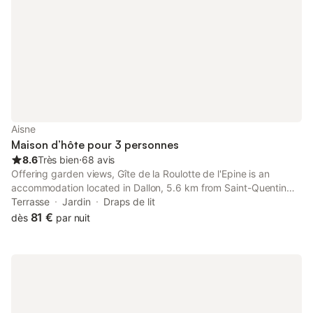
Aisne
Maison d’hôte pour 3 personnes
8.6
Très bien
⋅
68 avis
Offering garden views, Gîte de la Roulotte de l'Epine is an
accommodation located in Dallon, 5.6 km from Saint-Quentin
Train Station and 44 km from Matisse Museum. This property
Terrasse
Jardin
Draps de lit
offers access to a terrace and free private parking.
81 €
dès
par nuit