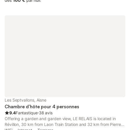
160 €
dès
par nuit
commodités locales. L'intérieur comprend une chambre avec un
lit double et un lit simple, ainsi qu'un espace de vie équipé d'un
canapé. La kitchenette est dotée d'un réfrigérateur, de plaques
de cuisson, d'un grille-pain, d'une bouilloire électrique, d'une
machine à café et d'ustensiles de cuisine, permettant une
autonomie totale. Les hôtes disposent d'une salle de bains
privative avec douche, du chauffage et d'un coin repas. Des
équipements adaptés aux familles tels que des lits bébé sont
disponibles, et l'établissement est entièrement non-fumeurs. À
l'extérieur, la terrasse avec mobilier de jardin et coin repas en
plein air offre une vue sur le jardin et la rivière. La propriété
dispose d'une piscine extérieure chauffée saisonnière, d'un bain
à remous et d'un hammam. Un parking sur place est disponible
et les animaux de compagnie sont admis. La région est propice
aux activités telles que la pêche, le canoë, la randonnée et le
cyclisme, avec des locations de vélos et des visites à pied
proposées. Les hôtes peuvent également profiter de la salle de
Les Septvallons, Aisne
jeux et des jeux de société sur
Chambre d’hôte pour 4 personnes
9.4
Fantastique
⋅
38 avis
Offering a garden and garden view, LE RELAIS is located in
Révillon, 30 km from Laon Train Station and 32 km from Pierre