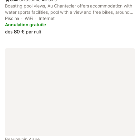
Boasting pool views, Au Chantecler offers accommodation with
water sports facilities, pool with a view and free bikes, around
29 km from Matisse Museum. Featuring a 24-hour front desk,
Piscine
WiFi
Internet
this property also provides guests with an outdoor fireplace.
Annulation gratuite
80 €
dès
par nuit
Beaurevoir, Aisne