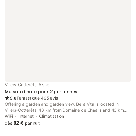
Villers-Cotterêts, Aisne
Maison d’hôte pour 2 personnes
9.0
Fantastique
⋅
495 avis
Offering a garden and garden view, Bella Vita is located in
Villers-Cotterêts, 43 km from Domaine de Chaalis and 43 km
from Mer de Sable Amusement Park. This guest house offers
WiFi
Internet
Climatisation
free private parking and a shared kitchen.
82 €
dès
par nuit