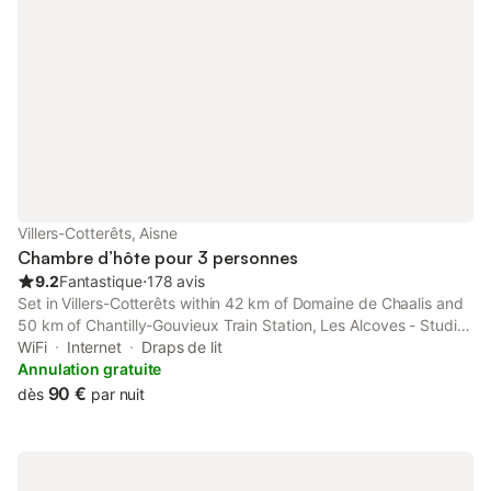
Villers-Cotterêts, Aisne
Chambre d’hôte pour 3 personnes
9.2
Fantastique
⋅
178 avis
Set in Villers-Cotterêts within 42 km of Domaine de Chaalis and
50 km of Chantilly-Gouvieux Train Station, Les Alcoves - Studios
design offers rooms with free WiFi.
WiFi
Internet
Draps de lit
Annulation gratuite
90 €
dès
par nuit