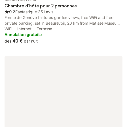
Chambre d’hôte pour 2 personnes
9.2
Fantastique
⋅
351 avis
Ferme de Genève features garden views, free WiFi and free
private parking, set in Beaurevoir, 20 km from Matisse Museum.
The property has inner courtyard views and is 21 km from Saint-
WiFi
Internet
Terrasse
Quentin Train Station and 24 km from Train Station of Cambrai.
Annulation gratuite
40 €
dès
par nuit