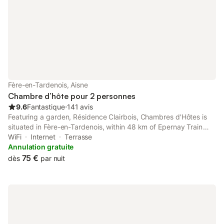
Fère-en-Tardenois, Aisne
Chambre d’hôte pour 2 personnes
9.6
Fantastique
⋅
141 avis
Featuring a garden, Résidence Clairbois, Chambres d'Hôtes is
situated in Fère-en-Tardenois, within 48 km of Epernay Train
Station. Boasting private check-in and check-out, this property
WiFi
Internet
Terrasse
also provides guests with a picnic area.
Annulation gratuite
75 €
dès
par nuit