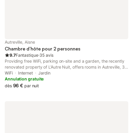
Autreville, Aisne
Chambre d’hôte pour 2 personnes
9.7
Fantastique
⋅
35 avis
Providing free WiFi, parking on-site and a garden, the recently
renovated property of L’Autre Nuit, offers rooms in Autreville, 32
km from Laon Train Station and 34 km from Saint-Quentin Train
WiFi
Internet
Jardin
Station. A hot tub is available for guests.
Annulation gratuite
96 €
dès
par nuit