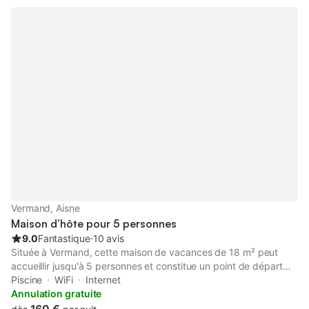
Vermand, Aisne
Maison d’hôte pour 5 personnes
9.0
Fantastique
⋅
10 avis
Située à Vermand, cette maison de vacances de 18 m² peut
accueillir jusqu'à 5 personnes et constitue un point de départ
pour explorer la campagne environnante. La propriété se trouve
Piscine
WiFi
Internet
à 200 m de la rivière l'Omignon et à 700 m du centre-ville,
Annulation gratuite
offrant un cadre qui allie environnement rural et accès aux