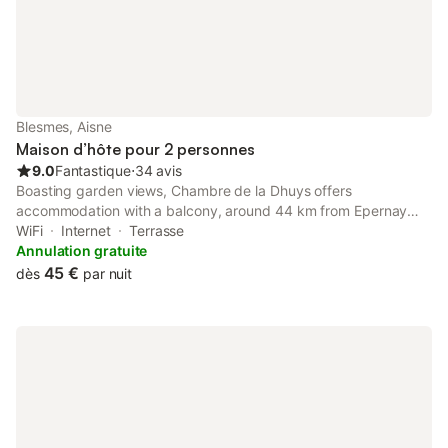
Blesmes, Aisne
Maison d’hôte pour 2 personnes
9.0
Fantastique
⋅
34 avis
Boasting garden views, Chambre de la Dhuys offers
accommodation with a balcony, around 44 km from Epernay
Train Station. This property offers access to a terrace, free
WiFi
Internet
Terrasse
private parking and free WiFi.
Annulation gratuite
45 €
dès
par nuit