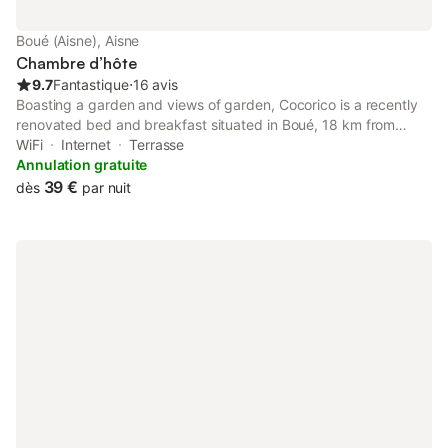
Boué (Aisne), Aisne
Chambre d’hôte
9.7
Fantastique
⋅
16 avis
Boasting a garden and views of garden, Cocorico is a recently
renovated bed and breakfast situated in Boué, 18 km from
Matisse Museum. It is located 41 km from Train Station of
WiFi
Internet
Terrasse
Cambrai and features bicycle parking.
Annulation gratuite
39 €
dès
par nuit