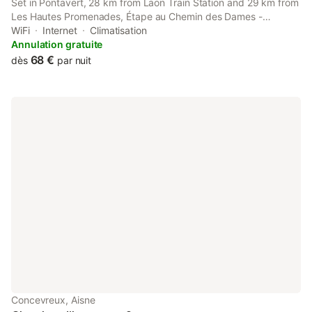
Set in Pontavert, 28 km from Laon Train Station and 29 km from
Les Hautes Promenades, Étape au Chemin des Dames -
Chambre et table d'hôtes offers a garden and air conditioning. It
WiFi
Internet
Climatisation
is located 30 km from Reims Train Station and offers bicycle
Annulation gratuite
parking.
68 €
dès
par nuit
Concevreux, Aisne