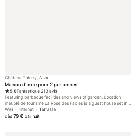
Château-Thierry, Aisne
Maison d’hôte pour 2 personnes
9.0
Fantastique
⋅
213 avis
Featuring barbecue facilities and views of garden, Location
meublé de tourisme La Rose des Fables is a guest house set in a
historic building in Château-Thierry, 48 km from Epernay Train
WiFi
Internet
Terrasse
Station.
79 €
dès
par nuit