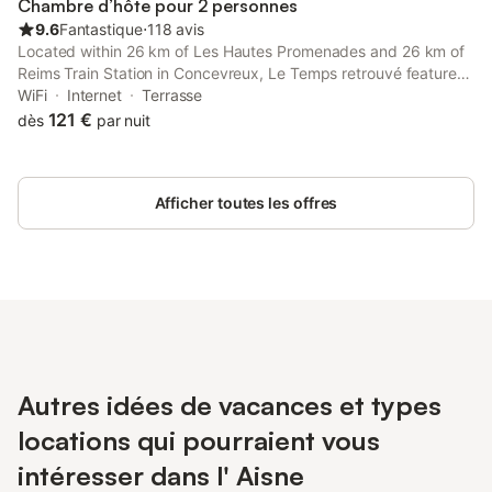
Chambre d’hôte pour 2 personnes
9.6
Fantastique
⋅
118 avis
Located within 26 km of Les Hautes Promenades and 26 km of
Reims Train Station in Concevreux, Le Temps retrouvé features
accommodation with seating area.
WiFi
Internet
Terrasse
121 €
dès
par nuit
Afficher toutes les offres
Autres idées de vacances et types
locations qui pourraient vous
intéresser dans l' Aisne