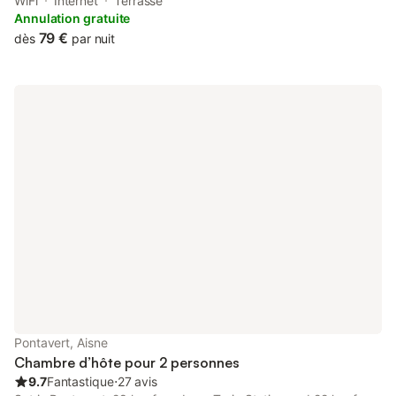
Schneiter Garden. This property offers access to a terrace, free
WiFi
Internet
Terrasse
private parking and free WiFi.
Annulation gratuite
79 €
dès
par nuit
Pontavert, Aisne
Chambre d’hôte pour 2 personnes
9.7
Fantastique
⋅
27 avis