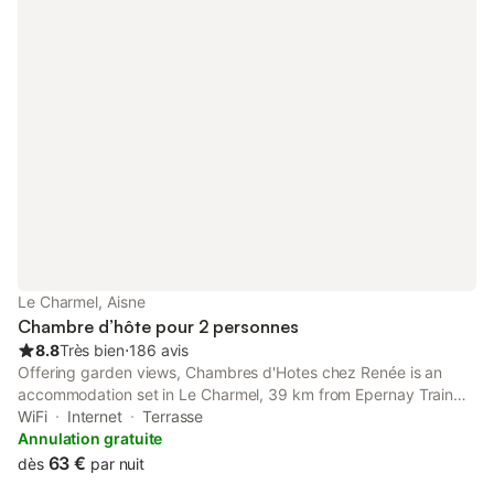
Le Charmel, Aisne
Chambre d’hôte pour 2 personnes
8.8
Très bien
⋅
186 avis
Offering garden views, Chambres d'Hotes chez Renée is an
accommodation set in Le Charmel, 39 km from Epernay Train
Station and 47 km from Pierre Schneiter Garden. It is situated
WiFi
Internet
Terrasse
47 km from Parc de la Patte d'Oie and provides a housekeeping
Annulation gratuite
service.
63 €
dès
par nuit