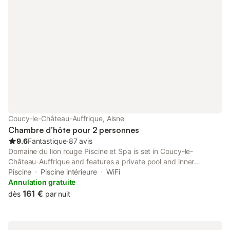
Coucy-le-Château-Auffrique, Aisne
Chambre d’hôte pour 2 personnes
9.6
Fantastique
⋅
87 avis
Domaine du lion rouge Piscine et Spa is set in Coucy-le-
Château-Auffrique and features a private pool and inner
courtyard views. There is an on-site restaurant, plus free private
Piscine
Piscine intérieure
WiFi
parking and free WiFi are available.
Annulation gratuite
161 €
dès
par nuit