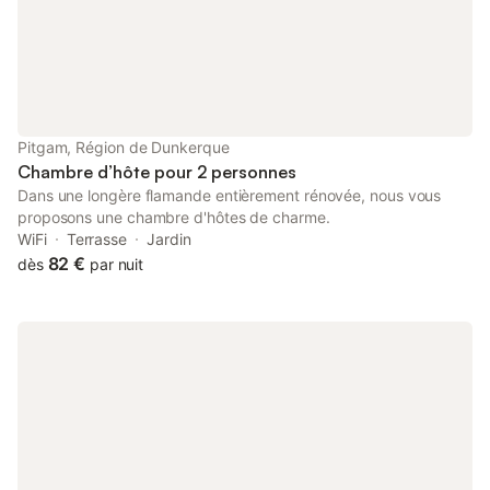
invite à la détente après une journée de balade ou de
découverte. La terrasse permet de profiter pleinement des
beaux jours, autour d’un café, d’un moment de lecture ou
simplement du plaisir de prendre le temps. La chambre
familiale, spacieuse et confortable, peut accueillir aussi bien un
couple qu’une petite famille. Elle dispose d’un lit double de 160
cm et d’un lit simple de 90 cm, pour un couchage pratique et
Pitgam, Région de Dunkerque
agréable. Le calme du village de Saint-Pierre-Brouck contribue
Chambre d’hôte pour 2 personnes
à
Dans une longère flamande entièrement rénovée, nous vous
proposons une chambre d'hôtes de charme.
WiFi
Terrasse
Jardin
82 €
dès
par nuit