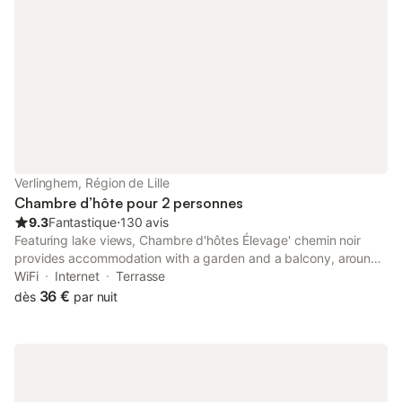
Verlinghem, Région de Lille
Chambre d’hôte pour 2 personnes
9.3
Fantastique
⋅
130 avis
Featuring lake views, Chambre d'hôtes Élevage' chemin noir
provides accommodation with a garden and a balcony, around
5.8 km from Zoo Lille. With garden views, this accommodation
WiFi
Internet
Terrasse
offers a patio.
36 €
dès
par nuit