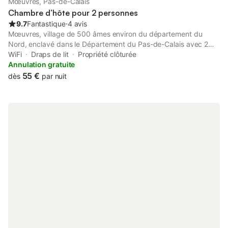
Mœuvres, Pas-de-Calais
parasols, bancs, 2 terasses Lit bébé sur demande gratuit . lit
Chambre d’hôte pour 2 personnes
double Lit simple adulte en plus 0.80 X1.90 cm sur DE
9.7
Fantastique
⋅
4 avis
Mœuvres, village de 500 âmes environ du département du
Nord, enclavé dans le Département du Pas-de-Calais avec 2
autres communes : Boursies et Doignies. Endroit idéal pour se
WiFi
Draps de lit
Propriété clôturée
reposer à la campagne. Situé à proximité des autoroutes A1
Annulation gratuite
(Paris - Lille), A2 (Valenciennes - vers la Belgique), A26 (Calais -
55 €
dès
par nuit
Reims). Aux environs de Cambrai, Bapaume, Arras, Douai. Pour
chambre 1 et pour 2 personnes, si utilisation du lit 90 :
supplément de 10 €.