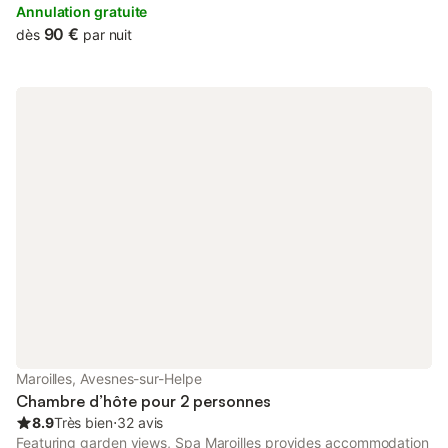
sauna and a hot tub.
Annulation gratuite
90 €
dès
par nuit
Maroilles, Avesnes-sur-Helpe
Chambre d’hôte pour 2 personnes
8.9
Très bien
⋅
32 avis
Featuring garden views, Spa Maroilles provides accommodation