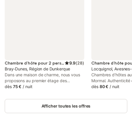
Chambre d’hôte pour 2 personnes
9.9
(
28
)
Bray-Dunes, Région de Dunkerque
Locquignol, Avesnes-
Dans une maison de charme, nous vous
Chambres d'hôtes au 
proposons au premier étage des
Mormal. Authenticité 
chambres tout confort. Une suite familiale
dès
75 €
/
nuit
pour les amoureux de 
dès
80 €
/
nuit
ou une chambre double. Salle de bain
renseignement : 07
privative et WC. Télévision via TNT Frigo
latourailledemormal
et bouilloire WiFi Parking fermé En
Facebook latourailled
Afficher toutes les offres
bordure de la réserve naturelle de la
" nuits consécutives" 
Dune Marchand À 200 mètres de la plage
chambre
et du centre d’activités nautiques. Les
animaux sont admis sous réserve