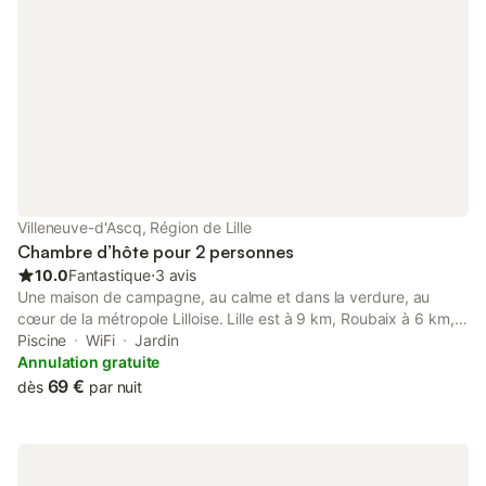
Villeneuve-d'Ascq, Région de Lille
Chambre d’hôte pour 2 personnes
10.0
Fantastique
⋅
3 avis
Une maison de campagne, au calme et dans la verdure, au
cœur de la métropole Lilloise. Lille est à 9 km, Roubaix à 6 km,
accès facile par voies rapides et transports en commun (métros
Piscine
WiFi
Jardin
et bus). Petits déjeuners continental compris Taxes de séjour
Annulation gratuite
comprise
69 €
dès
par nuit