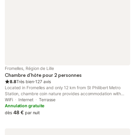
Fromelles, Région de Lille
Chambre d’hôte pour 2 personnes
8.8
Très bien
⋅
127 avis
Located in Fromelles and only 12 km from St Philibert Metro
Station, chambre coin nature provides accommodation with
inner courtyard views, free WiFi and free private parking.
WiFi
Internet
Terrasse
Annulation gratuite
48 €
dès
par nuit