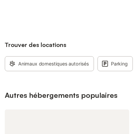
d’acceptation. Possibilité de lit bébé
(parapluie) et de lit d'appoint
Connectez-vous et économisez
Se connecter
jusqu'à 10% sur nos logements.
Trouver des locations
Animaux domestiques autorisés
Parking
Autres hébergements populaires