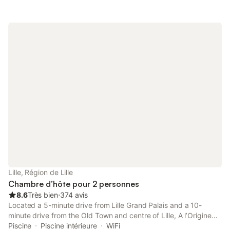
Lille, Région de Lille
Chambre d’hôte pour 2 personnes
8.6
Très bien
⋅
374 avis
Located a 5-minute drive from Lille Grand Palais and a 10-
minute drive from the Old Town and centre of Lille, A l’Origine
offers guests free access to a heated indoor swimming pool, a
Piscine
Piscine intérieure
WiFi