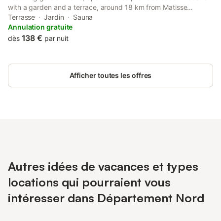
with a garden and a terrace, around 18 km from Matisse
Museum. With inner courtyard views, this accommodation offers
Terrasse
Jardin
Sauna
a patio.
Annulation gratuite
138 €
dès
par nuit
Afficher toutes les offres
Autres idées de vacances et types
locations qui pourraient vous
intéresser dans Département Nord