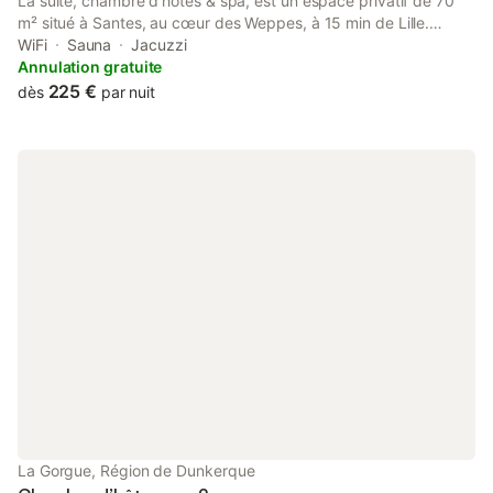
La suite, chambre d'hôtes & spa, est un espace privatif de 70
m² situé à Santes, au cœur des Weppes, à 15 min de Lille.
Ancien corps de ferme réhabilité en lieu de détente
WiFi
Sauna
Jacuzzi
exceptionnel. Vous disposerez de l'espace et de ses
Annulation gratuite
équipements haut de gamme pour la nuit en toute intimité.
225 €
dès
par nuit
La Gorgue, Région de Dunkerque