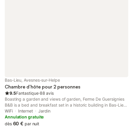
Bas-Lieu, Avesnes-sur-Helpe
Chambre d’hôte pour 2 personnes
9.5
Fantastique
⋅
88 avis
Boasting a garden and views of garden, Ferme De Guersignies
B&B is a bed and breakfast set in a historic building in Bas-Lieu,
33 km from Matisse Museum. The property has inner courtyard
WiFi
Internet
Jardin
and quiet street views, and is 10 km from MusVerre.
Annulation gratuite
60 €
dès
par nuit