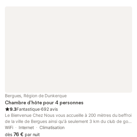
Bergues, Région de Dunkerque
Chambre d’hôte pour 4 personnes
9.3
Fantastique
⋅
692 avis
Le Bienvenue Chez Nous vous accueille à 200 mètres du beffroi
de la ville de Bergues ainsi qu'à seulement 3 km du club de golf
de Dunkerque et à 20 km de Cassel.
WiFi
Internet
Climatisation
76 €
dès
par nuit