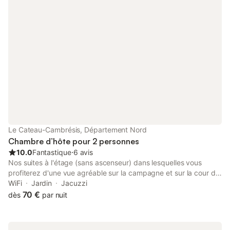
Le Cateau-Cambrésis, Département Nord
Chambre d’hôte pour 2 personnes
10.0
Fantastique
⋅
6 avis
Nos suites à l'étage (sans ascenseur) dans lesquelles vous
profiterez d'une vue agréable sur la campagne et sur la cour de
ferme typique du Cambrésis, sont équipées de tout le confort
WiFi
Jardin
Jacuzzi
moderne, sublimées par une décoration qui allie Art Déco et
70 €
dès
par nuit
Tradition. Valérie vous servira le petit déjeuner sur la table de
ferme dans la cuisine équipée, qui restera à votre disposition
pour la durée de votre séjour. Vous pouvez également profiter