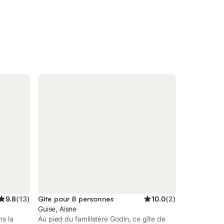
9.8
(
13
)
Gîte pour 8 personnes
10.0
(
2
)
Guise, Aisne
ns la
Au pied du familistère Godin, ce gîte de