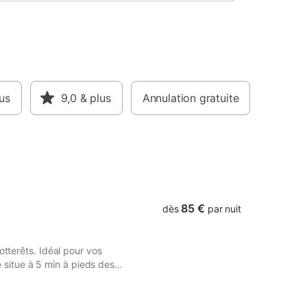
 lit en
ed, son
aurant,
onts est
randonnée
du gîte
x,
us
9,0
& plus
Annulation gratuite
bserver
s,
de
85 €
dès
par nuit
otterêts. Idéal pour vos
se situe à 5 min à pieds des
onale de la langue
nnes. Vous y trouverez tout
comprend un séjour-cuisine,