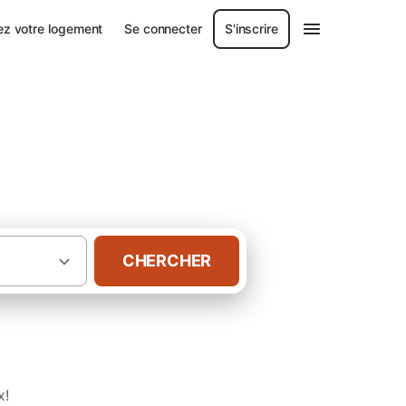
ez votre logement
Se connecter
S'inscrire
CHERCHER
·
·
-de-France
Picardie
Gîtes dans l' Aisne
x!