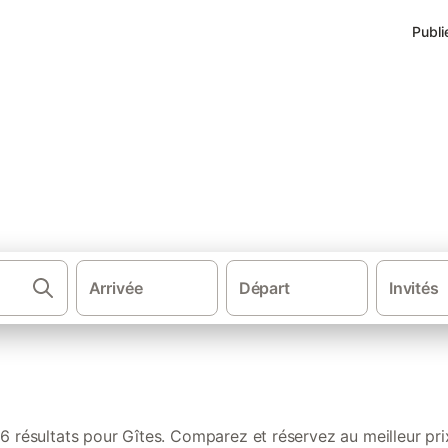
Publi
Aisne
Arrivée
Départ
Invités
·
·
·
Chambres d'hôtes
France
Nord de la France
Hauts
6 résultats pour Gîtes. Comparez et réservez au meilleur pri