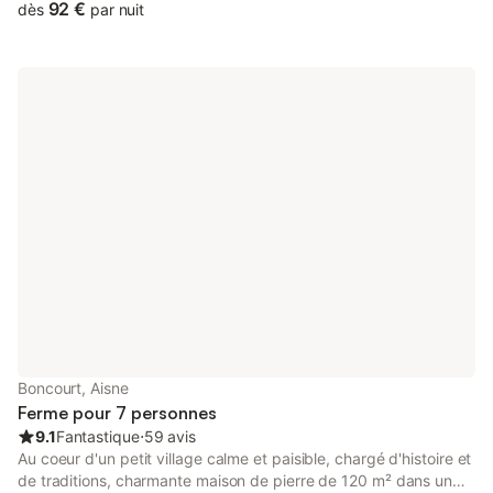
pour vous en une location de vacances confortable. L'une des
92 €
dès
par nuit
chambres à coucher est particulière, car elle se trouve dans
l'ancien portail de l'église. La propriété est située entre les
communes d'Aubenton et de Rozoy-sur-Serre, sur la route
départementale D520.
Boncourt, Aisne
Ferme pour 7 personnes
9.1
Fantastique
⋅
59 avis
Au coeur d'un petit village calme et paisible, chargé d'histoire et
de traditions, charmante maison de pierre de 120 m² dans un