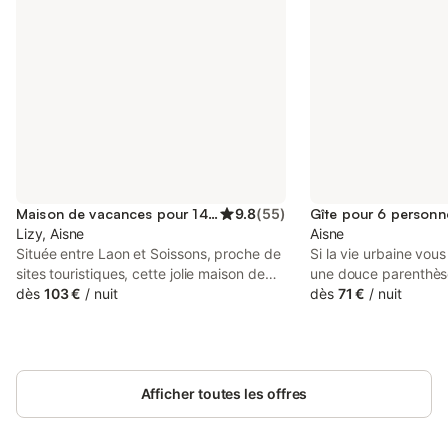
Maison de vacances pour 14 personnes
9.8
(
55
)
Gîte pour 6 personn
Lizy, Aisne
Aisne
Située entre Laon et Soissons, proche de
Si la vie urbaine vou
sites touristiques, cette jolie maison de
une douce parenthès
campagne classée 3* vous accueille pour
dès
103 €
/
nuit
campagne et savourez 
dès
71 €
/
nuit
un séjour emprunt de calme et de
! À CHEVREGNY, vene
promenades en famille. Vous profiterez
gîte Dom'Aisne à Zab
d'un grand jardin et de son verger pour
simple et apaisant. 
des moments gourmands et de détente.
étoiles est un véritab
La maison d'une surface de 170 m² à la
Afficher toutes les offres
pouvant accueillir ju
décoration soignée, vous offre tout le
Situé dans un petit vil
confort et les équipements
trouve à seulement 