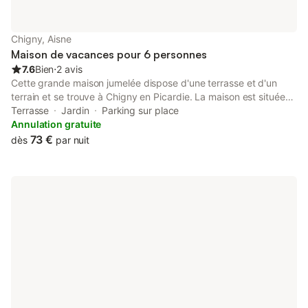
Chigny, Aisne
Maison de vacances pour 6 personnes
7.6
Bien
⋅
2 avis
Cette grande maison jumelée dispose d'une terrasse et d'un
terrain et se trouve à Chigny en Picardie. La maison est située
au calme et de là, vous pourrez découvrir cette magnifique
Terrasse
Jardin
Parking sur place
région, connue pour ses paysages verdoyants non loin de la
Annulation gratuite
frontière belge. Vous vous trouvez dans une région idéale pour
73 €
dès
par nuit
faire de belles randonnées à pied ou à vélo. L'église de Saitn-
Quentin de Chigny mérite une visite. Ce magnifique
appartement de vacances est idéal pour tous ceux qui
recherchent le calme de la campagne pour un séjour reposant
en famille et qui aiment participer à des activités de plein air.