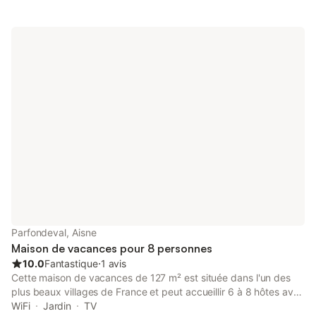
Parfondeval, Aisne
Maison de vacances pour 8 personnes
10.0
Fantastique
⋅
1 avis
Cette maison de vacances de 127 m² est située dans l'un des
plus beaux villages de France et peut accueillir 6 à 8 hôtes avec
ses quatre chambres. Le presbytère d'origine a été transformé
WiFi
Jardin
TV