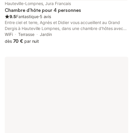
Hauteville-Lompnes, Jura Francais
Chambre d’hôte pour 4 personnes
9.5
Fantastique
⋅
5 avis
Entre ciel et terre, Agnès et Didier vous accueillent au Grand
Dergis à Hauteville Lompnes, dans une chambre d'hôtes avec
entrée indépendante et mezzanine pour 1 à 4 personnes.
WiFi
Terrasse
Jardin
Amoureux de la nature, vous êtes ici chez vous : station de ski à
70 €
dès
par nuit
15 minutes, départ de randonnées pédestres et équestres de la
maison, en hiver luge dans le terrain … le tarif 2 personnes
correspond à un chambre double. pour 2 personnes 2 grands
lits 105€