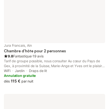
Jura Francais, Ain
Chambre d’hôte pour 2 personnes
9.8
Fantastique
⋅
19 avis
Tarif de groupe possible, nous consulter Au cœur du Pays de
Gex, à proximité de la Suisse, Marie-Ange et Yves ont le plaisir
de vous accueillir à Pré-Richard. Que vous soyez de 1 à 15
WiFi
Jardin
Draps de lit
personnes, vous êtes les bienvenus dans ce havre de paix. De
Annulation gratuite
la simple étape de randonnée à l’organisation de stages ou de
115 €
dès
par nuit
séminaires d’entreprise, en passant par la réunion de famille,
notre maison d’hôtes offre à votre projet un cadre atypique. Nos
5 chambres d'hôtes, ainsi que notre grande salle d’activités,
sauront répondre à vos attentes ainsi qu’une restauration
familiale composée de produits locaux et naturels. Le reste de la