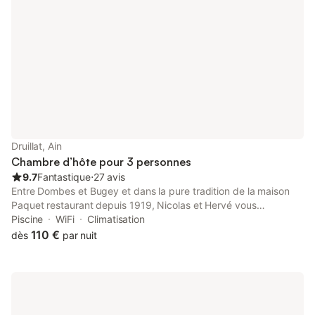
Druillat, Ain
Chambre d’hôte pour 3 personnes
9.7
Fantastique
⋅
27 avis
Entre Dombes et Bugey et dans la pure tradition de la maison
Paquet restaurant depuis 1919, Nicolas et Hervé vous
accueillent dans le beau petit village de Druillat à seulement 1.5
Piscine
WiFi
Climatisation
km de la sortie autoroute numéro 9 de la A42 et A40. En
110 €
dès
par nuit
souvenir de leurs grand-mères Léonie et Blondie, ils ont créé
quatre chambres et une table d'hôtes tout confort pour une
halte détente dans la région , à proximité de sites touristiques
tel que le monastère de Brou ou le Parc des Oiseaux … et aussi
la possibilité de profiter de la piscine en saison estivale. Leurs