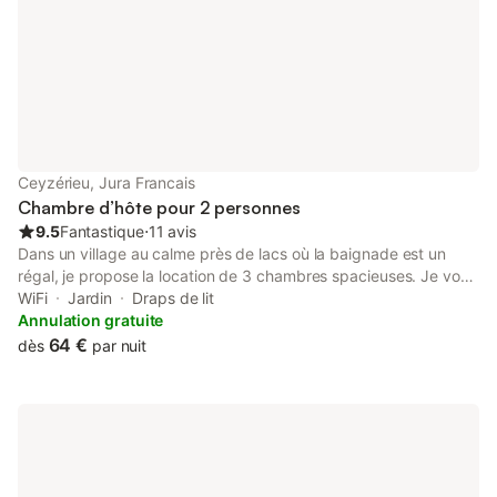
Ceyzérieu, Jura Francais
Chambre d’hôte pour 2 personnes
9.5
Fantastique
⋅
11 avis
Dans un village au calme près de lacs où la baignade est un
régal, je propose la location de 3 chambres spacieuses. Je vous
renseignerais avec plaisir sur les nombreuses balades à faire à
WiFi
Jardin
Draps de lit
pied, en vélo ou en voiture Ceyzerieu autour du village et au col
Annulation gratuite
du grand Colombier, les promenades en bateau au lac du
64 €
dès
par nuit
Bourget, la découverte des cascades et de la réserve naturelle
des marais. Les draps et les serviettes sont fournis Petit
déjeuner continental inclus.produits locaux et bio