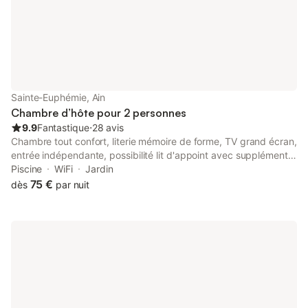
Sainte-Euphémie, Ain
Chambre d’hôte pour 2 personnes
9.9
Fantastique
⋅
28 avis
Chambre tout confort, literie mémoire de forme, TV grand écran,
entrée indépendante, possibilité lit d'appoint avec supplément.
Salle de bain avec toilette privative. Piscine Sortie d'autoroute
Piscine
WiFi
Jardin
de Villefranche sur Sâone à 7 km A 4 km de Ars, proche du
75 €
dès
par nuit
beaujolais, et à 35 min de Lyon. Plan d'eau à 4 km