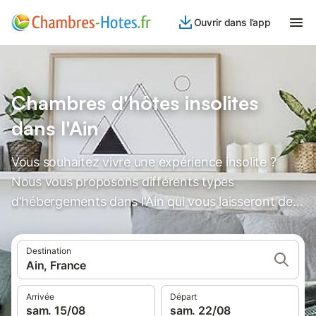
Ouvrir dans l’app
Chambres d'hôtes insolites
dans l'Ain
Vous souhaitez vivre une expérience insolite ?
Nous vous proposons différents types
d'hébergements dans l'Ain qui vous laisseront des
souvenirs inoubliables.
Destination
Ain, France
Arrivée
Départ
sam. 15/08
sam. 22/08