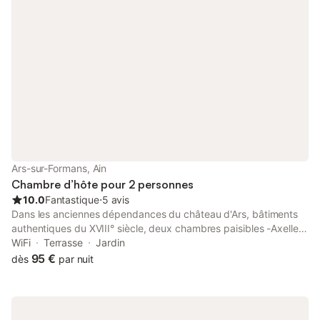
Ars-sur-Formans, Ain
Chambre d’hôte pour 2 personnes
10.0
Fantastique
⋅
5 avis
Dans les anciennes dépendances du château d'Ars, bâtiments
authentiques du XVIII° siècle, deux chambres paisibles -Axelle
et Calixte- et délicates vous accueillent dans la quiétude d'une
WiFi
Terrasse
Jardin
grande cour carrée fleurie et d'une campagne verdoyante.
95 €
dès
par nuit
Entrée indépendante, salle de bains indépendante commune et
communicante aux deux chambres. Actuellement, ces
chambres sont louées à l'année. La chambre Agathe est de
plain pied. C'est une vaste suite pour deux personnes. Toilettes