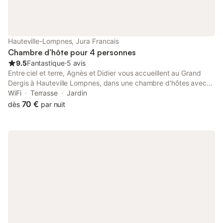
chèques vacances sont acceptés via la plateforme de
réservation de Gite de France.
Hauteville-Lompnes, Jura Francais
Chambre d’hôte pour 4 personnes
9.5
Fantastique
⋅
5 avis
Entre ciel et terre, Agnès et Didier vous accueillent au Grand
Dergis à Hauteville Lompnes, dans une chambre d'hôtes avec
entrée indépendante et mezzanine pour 1 à 4 personnes.
WiFi
Terrasse
Jardin
Amoureux de la nature, vous êtes ici chez vous : station de ski à
70 €
dès
par nuit
15 minutes, départ de randonnées pédestres et équestres de la
maison, en hiver luge dans le terrain … le tarif 2 personnes
correspond à un chambre double. pour 2 personnes 2 grands
lits 105€