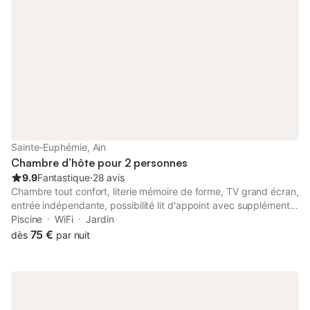
Sainte-Euphémie, Ain
Chambre d’hôte pour 2 personnes
9.9
Fantastique
⋅
28 avis
Chambre tout confort, literie mémoire de forme, TV grand écran,
entrée indépendante, possibilité lit d'appoint avec supplément.
Salle de bain avec toilette privative. Piscine Sortie d'autoroute
Piscine
WiFi
Jardin
de Villefranche sur Sâone à 7 km A 4 km de Ars, proche du
75 €
dès
par nuit
beaujolais, et à 35 min de Lyon. Plan d'eau à 4 km