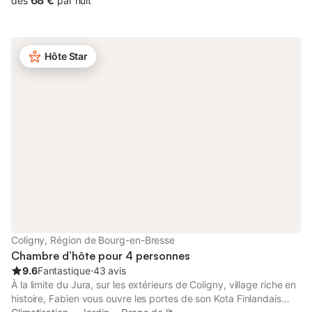
68 €
dès
par nuit
l’endroit idéal pour faire une pause, se recentrer sur l’essentiel et
apprécier le goût naturel de la vie. Le temps d’une nuit, d’un
week-end ou d’un séjour long, en petit ou grand nombre, vous
pourrez profiter de toutes les possibilités qu’offrent ces espaces
Hôte Star
authentiques en pleine campagne. Nous accueillons également
les évènements importants de votre vie personnelle et
professionnelle. Nous appliquons les précautions sanitaires
conseiller par le gouvernement et les gestes barrières. Noura et
Gregory, amoureux de la nature avons le plaisir de vous
accueillir à Goute la vie . Nous avons voulu créer un lieu
chaleureux où nos hôtes pourront se ressourcer en profitant de
la beauté et du calme de ce bel endroit. Goute la vie est situé
dans le petit village. Cerin connu pour son musée
paléontologique. vous y trouverez les traces uniques du temps
avant les dinosaures , à l'époque, où Cerin était encore une
lagune. Les habitants sont convivial et accueillant la nature est
pur, avec des montagnes, des paysage à couper le souffle: de
Coligny, Région de Bourg-en-Bresse
belle randonnées à faire, des lacs à découvrir des cascades
Chambre d’hôte pour 4 personnes
9.6
Fantastique
⋅
43 avis
À la limite du Jura, sur les extérieurs de Coligny, village riche en
histoire, Fabien vous ouvre les portes de son Kota Finlandais