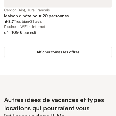
propriété pendant votre séjour, vous devrez peut-être payer
conformément à la politique de dommages matériels de
Cerdon (Ain), Jura Francais
YourRentals.
Maison d’hôte pour 20 personnes
8.7
Très bien
⋅
31 avis
Piscine
WiFi
Internet
109 €
dès
par nuit
Afficher toutes les offres
Autres idées de vacances et types
locations qui pourraient vous