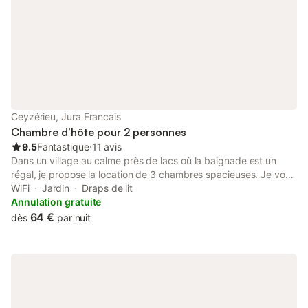
plus proches sont à 50 min de la
Ceyzérieu, Jura Francais
Chambre d’hôte pour 2 personnes
9.5
Fantastique
⋅
11 avis
Dans un village au calme près de lacs où la baignade est un
régal, je propose la location de 3 chambres spacieuses. Je vous
renseignerais avec plaisir sur les nombreuses balades à faire à
WiFi
Jardin
Draps de lit
pied, en vélo ou en voiture Ceyzerieu autour du village et au col
Annulation gratuite
du grand Colombier, les promenades en bateau au lac du
64 €
dès
par nuit
Bourget, la découverte des cascades et de la réserve naturelle
des marais. Les draps et les serviettes sont fournis Petit
déjeuner continental inclus.produits locaux et bio