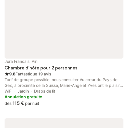
ADMIS
Jura Francais, Ain
Chambre d’hôte pour 2 personnes
9.8
Fantastique
⋅
19 avis
Tarif de groupe possible, nous consulter Au cœur du Pays de
Gex, à proximité de la Suisse, Marie-Ange et Yves ont le plaisir
de vous accueillir à Pré-Richard. Que vous soyez de 1 à 15
WiFi
Jardin
Draps de lit
personnes, vous êtes les bienvenus dans ce havre de paix. De
Annulation gratuite
la simple étape de randonnée à l’organisation de stages ou de
115 €
dès
par nuit
séminaires d’entreprise, en passant par la réunion de famille,
notre maison d’hôtes offre à votre projet un cadre atypique. Nos
5 chambres d'hôtes, ainsi que notre grande salle d’activités,
sauront répondre à vos attentes ainsi qu’une restauration