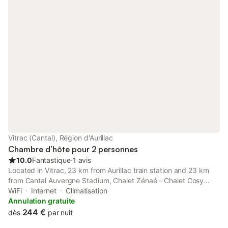
Vitrac (Cantal), Région d'Aurillac
Chambre d’hôte pour 2 personnes
10.0
Fantastique
⋅
1 avis
Located in Vitrac, 23 km from Aurillac train station and 23 km
from Cantal Auvergne Stadium, Chalet Zénaé - Chalet Cosy
avec spa & Sauna provides spacious air-conditioned
WiFi
Internet
Climatisation
accommodation with a terrace and free WiFi.
Annulation gratuite
244 €
dès
par nuit