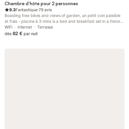
Chambre d’hôte pour 2 personnes
9.3
Fantastique
⋅
79 avis
Boasting free bikes and views of garden, un petit coin paisible
et frais - piscine à 3 mins is a bed and breakfast set in a historic
building in Le Monteil, 36 km from Pas de Peyrol.
WiFi
Internet
Terrasse
62 €
dès
par nuit