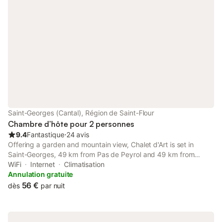
Saint-Georges (Cantal), Région de Saint-Flour
Chambre d’hôte pour 2 personnes
9.4
Fantastique
⋅
24 avis
Offering a garden and mountain view, Chalet d'Art is set in
Saint-Georges, 49 km from Pas de Peyrol and 49 km from
Crozatier Museum. This property offers access to a terrace, free
WiFi
Internet
Climatisation
private parking and free WiFi.
Annulation gratuite
56 €
dès
par nuit