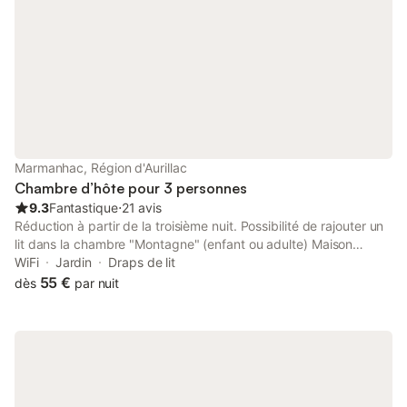
Marmanhac, Région d'Aurillac
Chambre d’hôte pour 3 personnes
9.3
Fantastique
⋅
21 avis
Réduction à partir de la troisième nuit. Possibilité de rajouter un
lit dans la chambre "Montagne" (enfant ou adulte) Maison
typiquement auvergnate de 1843, fraîchement restaurée. À 800
WiFi
Jardin
Draps de lit
m du village de Marmanhac et ses 2 châteaux. Plein sud au
55 €
dès
par nuit
calme, entre rivière et forêt. Au cœur de la vallée des poètes.
Pêche à 300 m, randonnées multiples. À 12 km de la station du
COL de LEGAL (1231 m). Proche des Gorges de la Jordanne, de
la vallée de Mandaille et du Puy Mary. Petit déjeuner BIO ; 1
chambre "MONTAGNE " située au rez-de-chaussée avec salle
de bain, w.c privatifs attenants. 1 chambre " BAMBOU " en rez-