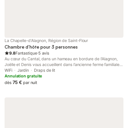
calme da
La Chapelle-d'Alagnon, Région de Saint-Flour
Chambre d’hôte pour 3 personnes
9.8
Fantastique
⋅
5 avis
Au cœur du Cantal, dans un hameau en bordure de l’Alagnon,
Joëlle et Denis vous accueillent dans l’ancienne ferme familiale
restaurée datant de 1844. Nous vous proposons 4 chambres
WiFi
Jardin
Draps de lit
de charme à la décoration soignée et raffinée et une table
Annulation gratuite
d'hôtes de qualité. Vous disposerez d’un agréable salon et
75 €
dès
par nuit
profiterez de la douce chaleur du poêle cheminée. Aux beaux
jours, vous prendrez du bon temps sur la terrasse fleurie.