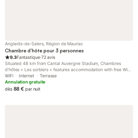
Anglards-de-Salers, Région de Mauriac
Chambre d’hôte pour 3 personnes
9.3
Fantastique
⋅
72 avis
Situated 48 km from Cantal Auvergne Stadium, Chambres
d’hôtes « Les sorbiers » features accommodation with free WiFi
and free private parking.
WiFi
Internet
Terrasse
Annulation gratuite
88 €
dès
par nuit