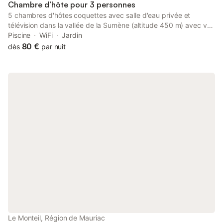
Chambre d’hôte pour 3 personnes
5 chambres d'hôtes coquettes avec salle d'eau privée et
télévision dans la vallée de la Sumène (altitude 450 m) avec vue
sur le Sancy. Piscine couverte et terrasse ombragée, cheminée,
Piscine
WiFi
Jardin
salle commune avec billard. Jeux pour enfants, piste cyclable et
80 €
dès
par nuit
pédestre, VTT. coin cuisine commune pour les chambres dans
la salle
Le Monteil, Région de Mauriac