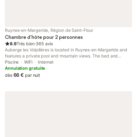
Ruynes-en-Margeride, Région de Saint-Flour
Chambre d’hôte pour 2 personnes
8.9
Très bien
⋅
365 avis
Auberge les Volpilières is located in Ruynes-en-Margeride and
features a private pool and mountain views. The bed and
breakfast also provides free WiFi, free private parking and
Piscine
WiFi
Internet
facilities for disabled guests.
Annulation gratuite
66 €
dès
par nuit