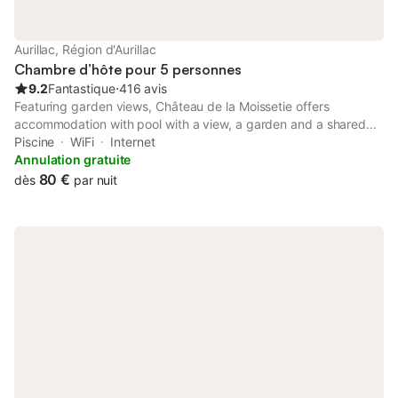
Aurillac, Région d'Aurillac
Chambre d’hôte pour 5 personnes
9.2
Fantastique
⋅
416 avis
Featuring garden views, Château de la Moissetie offers
accommodation with pool with a view, a garden and a shared
lounge, around 2.9 km from Aurillac Congress Centre. Boasting
Piscine
WiFi
Internet
bicycle parking, this property also provides guests with a picnic
Annulation gratuite
area.
80 €
dès
par nuit