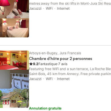
metres away from the ski lifts in Mont-Jura Ski Res
private bathroom with a bath or a shower. Guests st
Jacuzzi
WiFi
Internet
access to the spa.
Arboys-en-Bugey, Jura Francais
Chambre d’hôte pour 2 personnes
9.2
Fantastique
⋅
7 avis
Featuring free WiFi and a sun terrace, La Roche Bl
Saint-Bois, 45 km from Annecy. Free private parking 
rooms are fitted with a flat-screen TV. You will find 
Jacuzzi
WiFi
Internet
Annulation gratuite