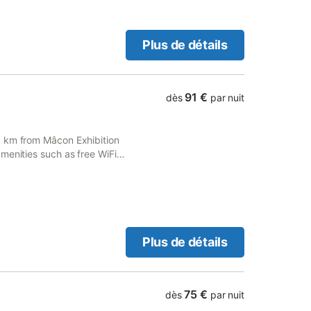
Plus de détails
91 €
dès
par nuit
0 km from Mâcon Exhibition
menities such as free WiFi
ena and provides bicycle
Plus de détails
75 €
dès
par nuit