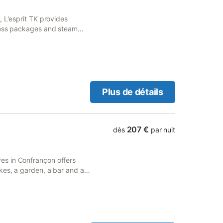
 L'esprit TK provides
lness packages and steam
o provides guests with a
Plus de détails
207 €
dès
par nuit
es in Confrançon offers
kes, a garden, a bar and a
 tennis, darts and free