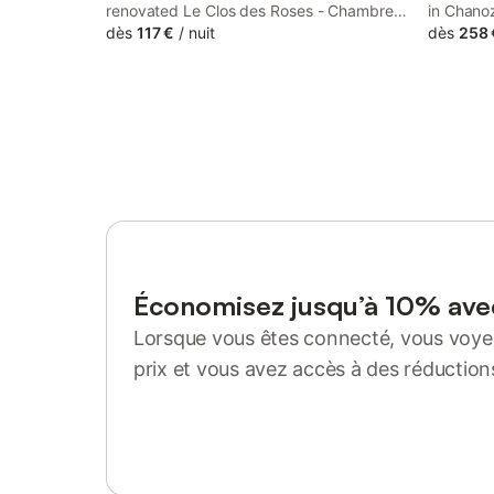
renovated Le Clos des Roses - Chambre
in Chano
d'hôtes features accommodation 35 km
dès
117 €
/
nuit
accommod
dès
258 
from Groupama Stadium and 36 km from
indoor po
LDLC Arena. Guests staying at this bed
and a sh
and breakfast have access to a balcony.
Économisez jusqu’à 10% av
Lorsque vous êtes connecté, vous voyez
prix et vous avez accès à des réduction
Se connecter ou s'inscrire