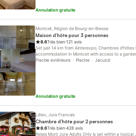
Annulation gratuite
Montcet, Région de Bourg-en-Bresse
Maison d’hôte pour 3 personnes
8.6
Très bien
⋅
121 avis
Set just 14 km from Ainterexpo, Chambres d'hôtes 
accommodation in Montcet with access to a garden,
as a shared kitchen. This property offers access to 
Piscine extérieure
Piscine
Jacuzzi
private parking.
Annulation gratuite
Lélex, Jura Francais
Chambre d’hôte pour 2 personnes
8.6
Très bien
⋅
428 avis
Relais Mont Jura Adults Only is set within a typical