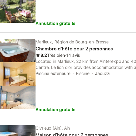
Annulation gratuite
Marlieux, Région de Bourg-en-Bresse
Chambre d’hôte pour 2 personnes
8.2
Très bien
⋅
14 avis
Located in Marlieux, 22 km from Ainterexpo and 4
Centre, Le lion d'or provides accommodation with a
and a flat-screen TV. It is set 44 km from LDLC Ar
Piscine extérieure
Piscine
Jacuzzi
parking.
Annulation gratuite
Civrieux (Ain), Ain
Maison d’hôte pour 2 personnes