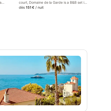
a
court, Domaine de la Garde is a B&B set in
 an
a restored farmhouse located in Vonnas.
dès
151 €
/
nuit
ring full-
Each room here will provide you with a
provides
flat-screen TV, air conditioning and a
private terrace.