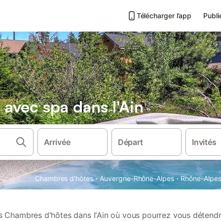
Télécharger l’app
Publi
avec spa dans l'Ain
Arrivée
Départ
Invités
·
·
Chambres d'hôtes
Auvergne-Rhône-Alpes
Rhône-Alpe
 Chambres d'hôtes dans l'Ain où vous pourrez vous détendr