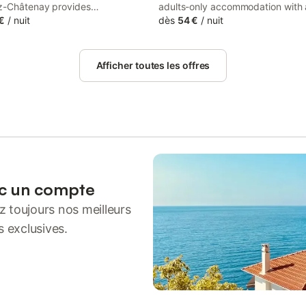
z-Châtenay provides
adults-only accommodation with 
ation, pool with a view, an
€
/
nuit
seasonal outdoor swimming pool,
dès
54 €
/
nuit
ol, an open-air bath, a garden
open-air bath and a garden. Featu
ared lounge.
day security, this property also 
guests with a sun terrace.
Afficher toutes les offres
ec un compte
 toujours nos meilleurs
s exclusives.