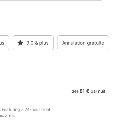
us
9,0
& plus
Annulation gratuite
81 €
dès
par nuit
. Featuring a 24-hour front
ic area.