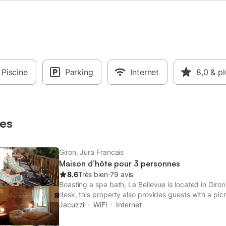
Piscine
Parking
Internet
8,0
& pl
es
Giron, Jura Francais
Maison d’hôte pour 3 personnes
8.6
Très bien
⋅
79 avis
Boasting a spa bath, Le Bellevue is located in Giron
desk, this property also provides guests with a picn
Jacuzzi
WiFi
Internet