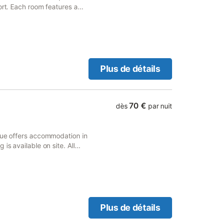
ort. Each room features a
aying in a suite have
Plus de détails
70 €
dès
par nuit
eue offers accommodation in
is available on site. All
a kettle in the room.
Plus de détails