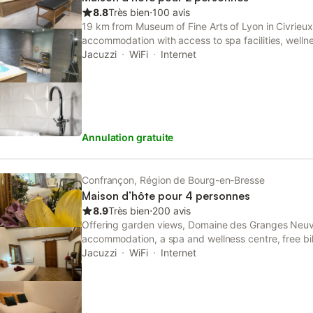
8.8
Très bien
⋅
100 avis
19 km from Museum of Fine Arts of Lyon in Civrieux,
accommodation with access to spa facilities, wel
room. Featuring a shared kitchen, this property als
Jacuzzi
WiFi
Internet
picnic area.
Annulation gratuite
Confrançon, Région de Bourg-en-Bresse
Maison d’hôte pour 4 personnes
8.9
Très bien
⋅
200 avis
Offering garden views, Domaine des Granges Neuv
accommodation, a spa and wellness centre, free bi
shared lounge. This property offers access to table
Jacuzzi
WiFi
Internet
private parking.