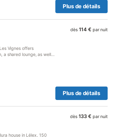
Plus de détails
114 €
dès
par nuit
Les Vignes offers
 a shared lounge, as well
table tennis, darts and free
Plus de détails
133 €
dès
par nuit
 Jura house in Lélex, 150