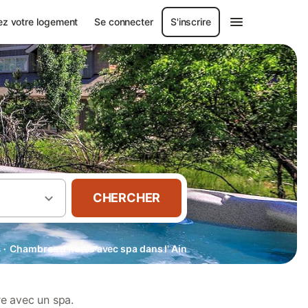
ez votre logement
Se connecter
S'inscrire
CHERCHER
·
s
Chambres d’hôtes avec spa dans l' Ain
e avec un spa.