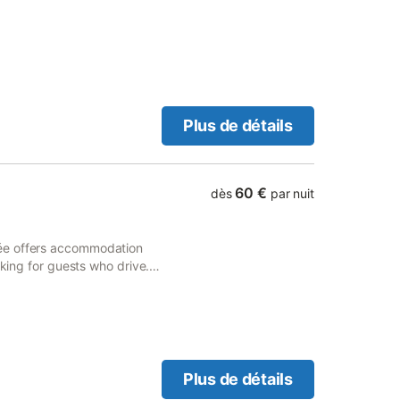
ommages à la propriété
 conformément à la politique
Plus de détails
60 €
dès
par nuit
ée offers accommodation
rking for guests who drive.
st for the convenience of
Plus de détails