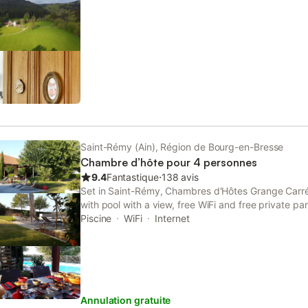
and the Parc des Oiseaux.... Si vous causez des d
pendant votre séjour, vous devrez peut-être payer
de dommages matériels de YourRentals.
Saint-Rémy (Ain), Région de Bourg-en-Bresse
Chambre d’hôte pour 4 personnes
9.4
Fantastique
⋅
138 avis
Set in Saint-Rémy, Chambres d'Hôtes Grange Carr
with pool with a view, free WiFi and free private pa
There is a private entrance at the bed and breakfa
Piscine
WiFi
Internet
those who stay.
Annulation gratuite