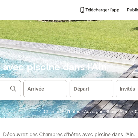
Télécharger l’app
Publi
avec piscine dans l'Ain
Arrivée
Départ
Invités
·
·
Chambres d'hôtes
Auvergne-Rhône-Alpes
C
Découvrez des Chambres d'hôtes avec piscine dans l'Ain.