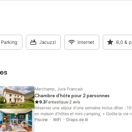
avec des tissus rapportés du Sri
laisse planer une touche exotique
l'ensemble. Vous aurez la possibil
prendre votre petit déjeuner dans 
de restaurant attenante à votre 
Parking
Jacuzzi
Internet
8,0
& p
es
Marchamp, Jura Francais
Chambre d’hôte pour 2 personnes
9.3
Fantastique
⋅
2 avis
Réserver une séjour d'une semaine inclus dîner : 1
en maison d’hôtes et mini camping, « Goûte la vie » é
village de Cerin, hameau typique du Bugey dans l’
Piscine
WiFi
Draps de lit
ainsi que son terrain arboré, blôtie entre plaine et 
pour faire une pause, se recentrer sur l’essentiel et