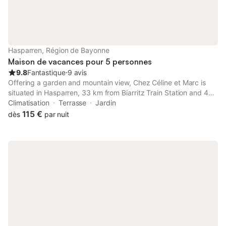
Hasparren, Région de Bayonne
Maison de vacances pour 5 personnes
9.8
Fantastique
⋅
9 avis
Offering a garden and mountain view, Chez Céline et Marc is
situated in Hasparren, 33 km from Biarritz Train Station and 43
km from Saint-Jean-Baptiste Church. This property offers
Climatisation
Terrasse
Jardin
access to a terrace and free private parking.
115 €
dès
par nuit