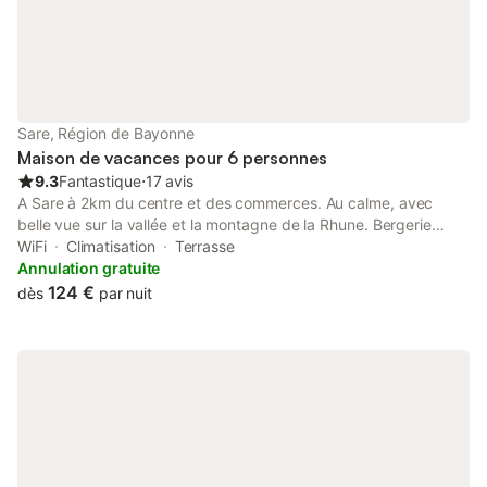
Sare, Région de Bayonne
Maison de vacances pour 6 personnes
9.3
Fantastique
⋅
17 avis
A Sare à 2km du centre et des commerces. Au calme, avec
belle vue sur la vallée et la montagne de la Rhune. Bergerie
confortable, belles prestations avec cuisine américaine,
WiFi
Climatisation
Terrasse
salon/salle à manger avec air conditionné, salle de bain avec
Annulation gratuite
douche, WC séparé, deux chambres avec lit de 140 cm
124 €
dès
par nuit
(chauffage électrique), une chambre avec accès par l'extérieur
et lit de 140 cm. Terrasse avec salon de jardin et barbecue.
Parking privé. Arrivée à partir de 18h et départ avant 10h.