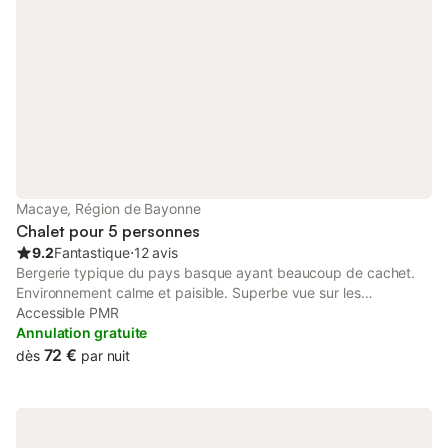
13e/jour Caution : 150e
Macaye, Région de Bayonne
Chalet pour 5 personnes
9.2
Fantastique
⋅
12 avis
Bergerie typique du pays basque ayant beaucoup de cachet.
Environnement calme et paisible. Superbe vue sur les
montagnes et la vallée. À l'intérieur, grande pièce à vivre avec
Accessible PMR
coin cuisine, salle à manger,salon avec un canapé lit en 140+ les
Annulation gratuite
couchages de la mezzanine.
72 €
dès
par nuit
..........................................................................................................
.........................................