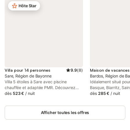
Hôte Star
Villa pour 14 personnes
9.9
(
8
)
Sare, Région de Bayonne
Bardos, Région de B
Villa 5 étoiles à Sare avec piscine
Idéalement situé pour
chauffée et adaptée PMR. Découvrez
Basque, Biarritz, Sai
cette magnifique villa neuve entièrement
dès
523 €
/
nuit
chemin de Saint Jac
dès
285 €
/
nuit
climatisée, au pied du village de Sare, l’un
Compostelle, Bayonne
des "Plus Beaux Villages de France", à
Profitez d'une magnif
500 mètres à pied de toutes les
montagnes depuis deu
Afficher toutes les offres
commodités (commerces, bars,
et un grand jardin d
restaurants, médecins). Idéale pour des
vue imprenable sur l
vacances en famille ou entre amis, elle
basques. La maison of