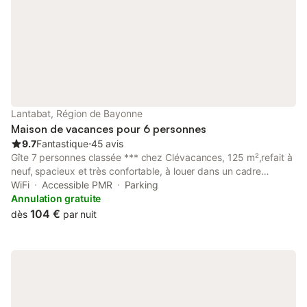
Lantabat, Région de Bayonne
Maison de vacances pour 6 personnes
9.7
Fantastique
⋅
45 avis
Gîte 7 personnes classée *** chez Clévacances, 125 m²,refait à
neuf, spacieux et très confortable, à louer dans un cadre
verdoyant, idéal pour les amoureux de la nature. La montagne
WiFi
Accessible PMR
Parking
est à proximité immédiate, l'océan ( Anglet, Biarritz…) à
Annulation gratuite
seulement 35 min, à 20 min de St Jean Pied de Port,à 25 min de
104 €
dès
par nuit
la frontière espagnole (bentas), d'Espelette et et à 10 min de
Saint-Palais ( tout commerce, piscine...) Au départ du gîte,
plusieurs sentiers balisés vous permettront de profiter
pleinement en toute saison d’un paysage de toute beauté :
dépaysement garanti ! Au choix, supplément : Draps: 7e/lit
Ensemble de bains: 5e/pers Ménage: 50e Chauffage au sol: