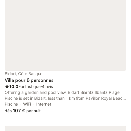
Bidart, Côte Basque
Villa pour 8 personnes
10.0
Fantastique
⋅
4 avis
Offering a garden and pool view, Bidart Biarritz Ilbaritz Plage
Piscine is set in Bidart, less than 1 km from Pavillon Royal Beach
and 4.2 km from Biarritz Train Station.
Piscine
WiFi
Internet
107 €
dès
par nuit