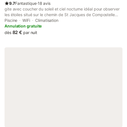
9.7
Fantastique
⋅
18 avis
gite avec coucher du soleil et ciel nocturne idéal pour observer
les étoiles situé sur le chemin de St Jacques de Compostelle
avec vue sur les Pyrénées. quartier calme et reposant.
Piscine
WiFi
Climatisation
babyfoot. fronton au village pour jouer à la pelote. Barbecue
Annulation gratuite
piscine à partager
82 €
dès
par nuit