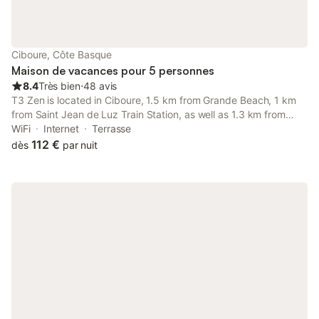
famille, le gite Belhars ravira les amoureux de la nature et de la
montagne le temps d'un séjour au Pays-Basque
Ciboure, Côte Basque
Maison de vacances pour 5 personnes
8.4
Très bien
⋅
48 avis
T3 Zen is located in Ciboure, 1.5 km from Grande Beach, 1 km
from Saint Jean de Luz Train Station, as well as 1.3 km from
Saint-Jean-Baptiste Church. This property offers access to a
WiFi
Internet
Terrasse
balcony, free private parking and free WiFi.
112 €
dès
par nuit