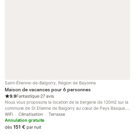
Saint-Étienne-de-Baïgorry, Région de Bayonne
Maison de vacances pour 6 personnes
9.9
Fantastique
⋅
27 avis
Nous vous proposons la location de la bergerie de 120m2 sur la
commune de St Etienne de Baigorry au cœur de Pays Basque.
La commune est classée station TRAIL depuis 2016. La maison
WiFi
Climatisation
Terrasse
est à moins de 5mn du village et de ses équipements (office de
Annulation gratuite
tourisme, piscine municipale,...) et commerces. Entièrement
151 €
dès
par nuit
rénovée et équipée tout confort, elle peut accueillir jusqu'à 6