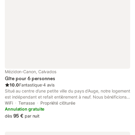
date d'arrivée 30%du montant global
devrait être payé
Mézidon-Canon, Calvados
Gîte pour 6 personnes
10.0
Fantastique
⋅
4 avis
Situé au centre d’une petite ville du pays d’Auge, notre logement
est indépendant et refait entièrement à neuf. Nous bénéficions
de tous les commerces de base à proximité, pharmacie,
WiFi
Terrasse
Propriété clôturée
médecins, coiffeurs … Le château de Canon, réputé pour ses
Annulation gratuite
jardins et ses magnifiques réceptions, se trouve à 1 km environ.
95 €
dès
par nuit
Il est tout à fait possible de voyager par le train puisque la gare
est à deux pas et que les trajets pour Paris sont nombreux. De
plus les 1ères plages du débarquement de Normandie,