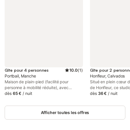
Gîte pour 4 personnes
10.0
(
1
)
Gîte pour 2 personn
Portbail, Manche
Honfleur, Calvados
Maison de plain-pied (facilité pour
Situé en plein cœur d
personne à mobilité réduite), avec
de Honfleur, ce studi
garage, jardin clôturé, à 50 m de la plage
dès
65 €
/
nuit
offre un séjour agréab
dès
36 €
/
nuit
(surveillée en été) Ce gîte est
pour découvrir la vill
indépendant, entouré d'un grand terrain
apprécierez la tranqui
fermé. Il comprend : - 2 chambres dont
l'emplacement tout e
Afficher toutes les offres
une avec lit 2 personnes (160) et l'autre 2
pas des attractions p
lits 1 personne (90). Draps fournis et faits
est soigneusement d
à votre arrivée - salle de bain avec
vous garantir un confo