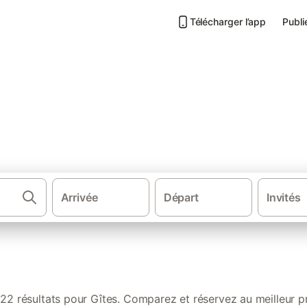
Télécharger l’app
Publi
es-d'Armor
Arrivée
Départ
Invités
·
Chambres d'hôtes
Fr
822 résultats pour Gîtes. Comparez et réservez au meilleur pr