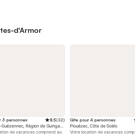
otes-d'Armor
r 3 personnes
9.5
(
32
)
Gîte pour 4 personnes
-Guézennec, Région de Guingamp
Plouézec, Côte de Goëlo
cation de vacances comprend au
Votre location de vacances com