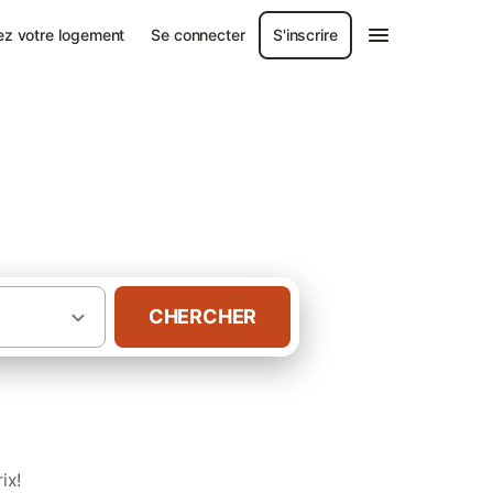
ez votre logement
Se connecter
S'inscrire
CHERCHER
·
·
ance
Bretagne
Gîtes en Cotes-d'Armor
ix!