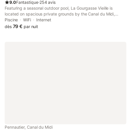
9.0
Fantastique
⋅
254 avis
Featuring a seasonal outdoor pool, La Gourgasse Vieille is
located on spacious private grounds by the Canal du Midi,
Europe’s oldest canal and a UNESCO World Heritage Site.
Piscine
WiFi
Internet
79 €
dès
par nuit
Pennautier, Canal du Midi