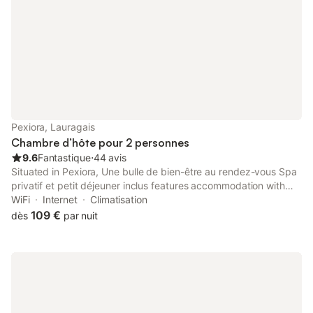
Pexiora, Lauragais
Chambre d’hôte pour 2 personnes
9.6
Fantastique
⋅
44 avis
Situated in Pexiora, Une bulle de bien-être au rendez-vous Spa
privatif et petit déjeuner inclus features accommodation with
free WiFi, mountain views, and access to a hot tub.
WiFi
Internet
Climatisation
109 €
dès
par nuit