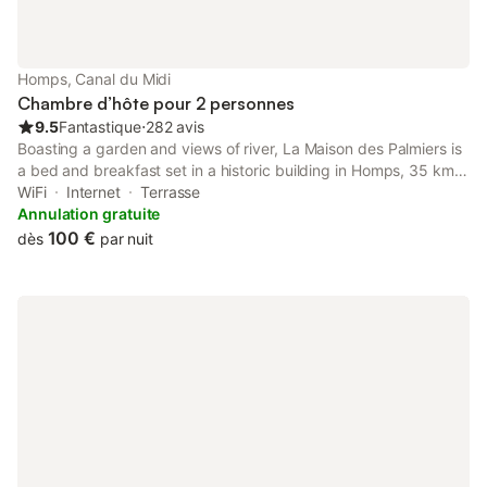
Homps, Canal du Midi
Chambre d’hôte pour 2 personnes
9.5
Fantastique
⋅
282 avis
Boasting a garden and views of river, La Maison des Palmiers is
a bed and breakfast set in a historic building in Homps, 35 km
from Abbaye de Fontfroide. Both free WiFi and parking on-site
WiFi
Internet
Terrasse
are accessible at the bed and breakfast free of charge.
Annulation gratuite
100 €
dès
par nuit