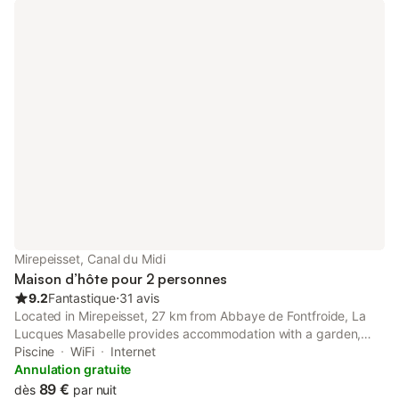
Mirepeisset, Canal du Midi
Maison d’hôte pour 2 personnes
9.2
Fantastique
⋅
31 avis
Located in Mirepeisset, 27 km from Abbaye de Fontfroide, La
Lucques Masabelle provides accommodation with a garden,
free private parking, a terrace and a bar.
Piscine
WiFi
Internet
Annulation gratuite
89 €
dès
par nuit