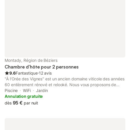
Montady, Région de Béziers
Chambre d’hôte pour 2 personnes
9.6
Fantastique
⋅
12 avis
"À l'Orée des Vignes'' est un ancien domaine viticole des années
60 entièrement rénové et relooké. Nous vous proposons de
séjourner dans l'une de nos 5 chambres pleines de charme,
Piscine
WiFi
Jardin
d'élégance, de confort et de modernité. Situé dans l'Hérault au
Annulation gratuite
cœur du Languedoc, "À l'Orée des Vignes" sera le point de
95 €
dès
par nuit
départ idéal pour visiter notre magnifique région, l'Occitanie. ***
Si l'annulation intervient à plus de 14 jours de l'arrivée, nous ne
retenons aucune pénalité et nous restituons l'acompte. *** Si
l'annulation intervient dans les 14 jours précédant l'arrivée, nous