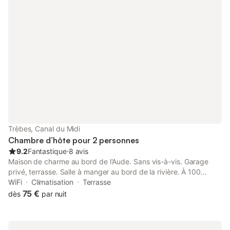
gardons l'acompte.
Trèbes, Canal du Midi
Chambre d’hôte pour 2 personnes
9.2
Fantastique
⋅
8 avis
Maison de charme au bord de l'Aude. Sans vis-à-vis. Garage
privé, terrasse. Salle à manger au bord de la rivière. À 100
mètres du canal du Midi. Accès direct à la cité médiévale de
WiFi
Climatisation
Terrasse
Carcassonne, entre Corbières et Montagne Noire, en plein pays
75 €
dès
par nuit
Cathare. À une demie heure de la Méditerranée. Lit king size & 3
fenêtres avec vue sur la rivière et le lac. lit une personne dans
piece communicante ;terrasse privée