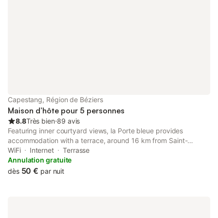
Capestang, Région de Béziers
Maison d’hôte pour 5 personnes
8.8
Très bien
⋅
89 avis
Featuring inner courtyard views, la Porte bleue provides
accommodation with a terrace, around 16 km from Saint-
Nazaire Cathedral. With quiet street views, this accommodation
WiFi
Internet
Terrasse
features a balcony.
Annulation gratuite
50 €
dès
par nuit