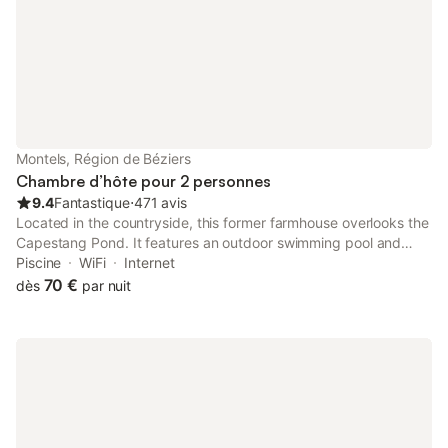
Montels, Région de Béziers
Chambre d’hôte pour 2 personnes
9.4
Fantastique
⋅
471 avis
Located in the countryside, this former farmhouse overlooks the
Capestang Pond. It features an outdoor swimming pool and
modern guest rooms, some with free Wi-Fi access.
Piscine
WiFi
Internet
70 €
dès
par nuit