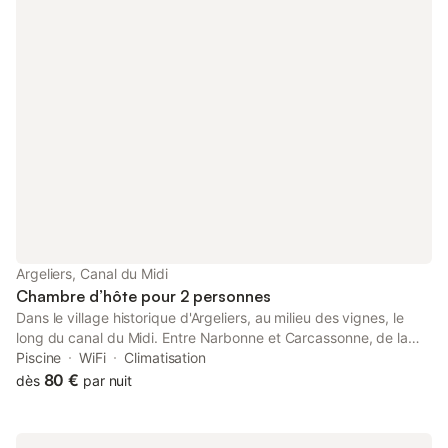
Argeliers, Canal du Midi
Chambre d’hôte pour 2 personnes
Dans le village historique d'Argeliers, au milieu des vignes, le
long du canal du Midi. Entre Narbonne et Carcassonne, de la
mer à l'Espagne. Nous vous proposons, dans une maison
Piscine
WiFi
Climatisation
vigneronne du 19ᵉ siècle : à l'étage, 3 chambres spacieuses
80 €
dès
par nuit
rénovées (salle d'eau privative, toilette, climatisation, TV, lit
queen size). Au rez-de-chaussée, la salle du petit déjeuner
donnant sur la terrasse ouverte sur le jardin. Plus loin, la piscine