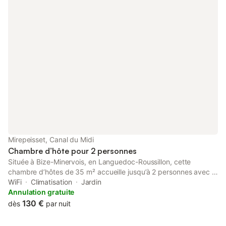
sécurisée, sans vis-à-vis, vous offrira d'agréables moments de
détente.
Mirepeisset, Canal du Midi
Chambre d’hôte pour 2 personnes
Située à Bize-Minervois, en Languedoc-Roussillon, cette
chambre d’hôtes de 35 m² accueille jusqu’à 2 personnes avec 1
salle de bain. Vous profiterez du Wi-Fi haut débit adapté aux
WiFi
Climatisation
Jardin
appels vidéo, de la climatisation, du chauffage, d’un ventilateur,
Annulation gratuite
d’une télévision avec vidéo à la demande et d’une machine à
130 €
dès
par nuit
café à capsules. S’ajoutent un bain à remous privé, de l’huile
d’olive maison, le petit-déjeuner inclus et des serviettes de