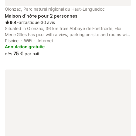
Olonzac, Parc naturel régional du Haut-Languedoc
Maison d’hôte pour 2 personnes
9.4
Fantastique
⋅
30 avis
Situated in Olonzac, 36 km from Abbaye de Fontfroide, Eloi
Merle Gîtes has pool with a view, parking on-site and rooms with
free WiFi access. The property has pool and garden views, and
Piscine
WiFi
Internet
is 40 km from Reserve Africaine de Sigean.
Annulation gratuite
75 €
dès
par nuit