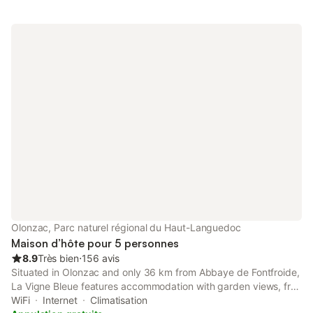
Olonzac, Parc naturel régional du Haut-Languedoc
Maison d’hôte pour 5 personnes
8.9
Très bien
⋅
156 avis
Situated in Olonzac and only 36 km from Abbaye de Fontfroide,
La Vigne Bleue features accommodation with garden views, free
WiFi and free private parking.
WiFi
Internet
Climatisation