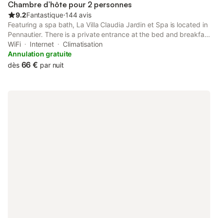
Chambre d’hôte pour 2 personnes
9.2
Fantastique
⋅
144 avis
Featuring a spa bath, La Villa Claudia Jardin et Spa is located in
Pennautier. There is a private entrance at the bed and breakfast
for the convenience of those who stay.
WiFi
Internet
Climatisation
Annulation gratuite
66 €
dès
par nuit