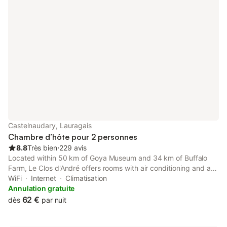
Castelnaudary, Lauragais
Chambre d’hôte pour 2 personnes
8.8
Très bien
⋅
229 avis
Located within 50 km of Goya Museum and 34 km of Buffalo
Farm, Le Clos d'André offers rooms with air conditioning and a
private bathroom in Castelnaudary.
WiFi
Internet
Climatisation
Annulation gratuite
62 €
dès
par nuit