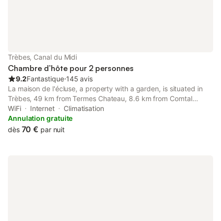
Trèbes, Canal du Midi
Chambre d’hôte pour 2 personnes
9.2
Fantastique
⋅
145 avis
La maison de l'écluse, a property with a garden, is situated in
Trèbes, 49 km from Termes Chateau, 8.6 km from Comtal
Castle, as well as 9.1 km from Cavayere Lake. The rooms have a
WiFi
Internet
Climatisation
terrace with river views and free WiFi.
Annulation gratuite
70 €
dès
par nuit