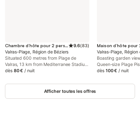
Chambre d’hôte pour 2 personnes
9.6
(
83
)
Maison d’hôte pour
Valras-Plage, Région de Béziers
Valras-Plage, Région 
Situated 600 metres from Plage de
Boasting garden vie
Valras, 13 km from Mediterranee Stadium
Queen-size Plage Pis
and 15 km from Fonserannes Lock, La
dès
80 €
/
nuit
accommodation with 
dès
100 €
/
nuit
maison du Potier features
terrace, around 700 
accommodation located in Valras-Plage.
de Valras. Free WiFi i
throughout the prope
Afficher toutes les offres
parking is available o
Connectez-vous et économisez
Se connecter
jusqu'à 10% sur nos logements.