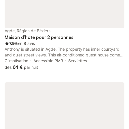
Agde, Région de Béziers
Maison d’hôte pour 2 personnes
7.9
Bien
⋅
8 avis
Anthony is situated in Agde. The property has inner courtyard
and quiet street views. This air-conditioned guest house comes
with a fully equipped kitchenette, a seating area, a dining area
Climatisation
Accessible PMR
Serviettes
and a satellite flat-screen TV.
64 €
dès
par nuit