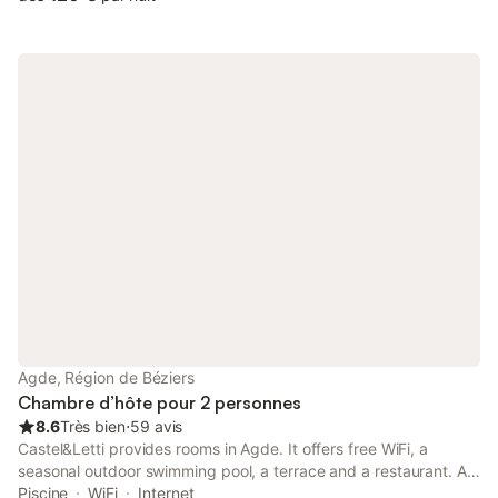
Agde, Région de Béziers
Chambre d’hôte pour 2 personnes
8.6
Très bien
⋅
59 avis
Castel&Letti provides rooms in Agde. It offers free WiFi, a
seasonal outdoor swimming pool, a terrace and a restaurant. At
the bed and breakfast, all units are equipped with a wardrobe.
Piscine
WiFi
Internet