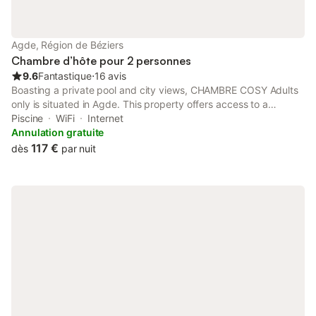
Agde, Région de Béziers
Chambre d’hôte pour 2 personnes
9.6
Fantastique
⋅
16 avis
Boasting a private pool and city views, CHAMBRE COSY Adults
only is situated in Agde. This property offers access to a
terrace, free private parking and free WiFi. Outdoor seating is
Piscine
WiFi
Internet
also available at the bed and breakfast.
Annulation gratuite
117 €
dès
par nuit