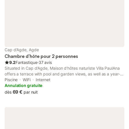
Cap d'Agde, Agde
Chambre d’hôte pour 2 personnes
9.2
Fantastique
⋅
37 avis
Situated in Cap d'Agde, Maison d'hôtes naturiste Villa PaulAna
offers a terrace with pool and garden views, as well as a year-
round outdoor pool, sauna and hot tub.
Piscine
WiFi
Internet
Annulation gratuite
69 €
dès
par nuit