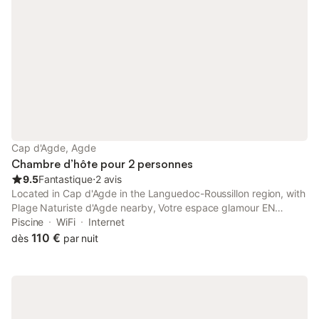
Cap d'Agde, Agde
Chambre d’hôte pour 2 personnes
9.5
Fantastique
⋅
2 avis
Located in Cap d'Agde in the Languedoc-Roussillon region, with
Plage Naturiste d'Agde nearby, Votre espace glamour EN
COHABITATION avec nous deux dans notre appartement du
Piscine
WiFi
Internet
village naturiste provides accommodation with free WiFi and
110 €
dès
par nuit
free private...