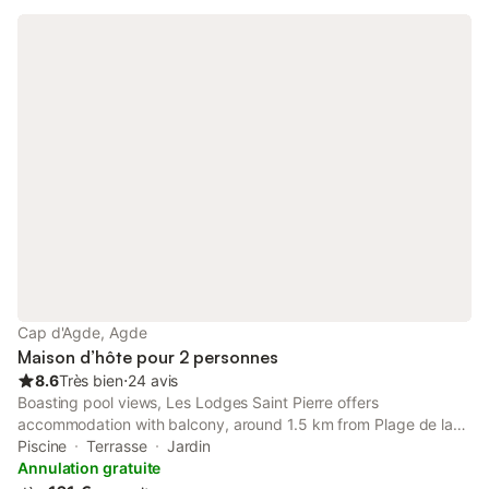
Cap d'Agde, Agde
Maison d’hôte pour 2 personnes
8.6
Très bien
⋅
24 avis
Boasting pool views, Les Lodges Saint Pierre offers
accommodation with balcony, around 1.5 km from Plage de la
Baie de l'Amitie. This property offers access to a terrace and
Piscine
Terrasse
Jardin
free private parking.
Annulation gratuite