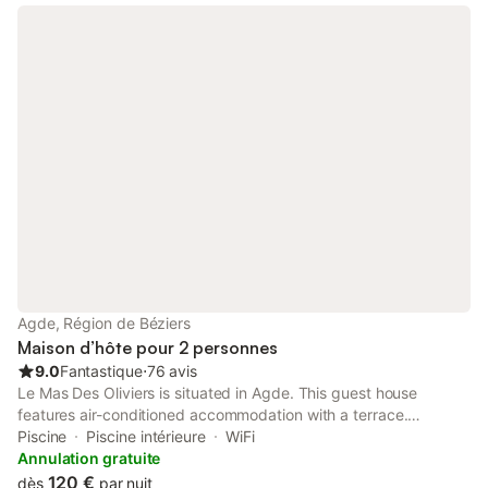
Agde, Région de Béziers
Maison d’hôte pour 2 personnes
9.0
Fantastique
⋅
76 avis
Le Mas Des Oliviers is situated in Agde. This guest house
features air-conditioned accommodation with a terrace.
Boasting family rooms, this property also provides guests with a
Piscine
Piscine intérieure
WiFi
seasonal outdoor pool.
Annulation gratuite
120 €
dès
par nuit