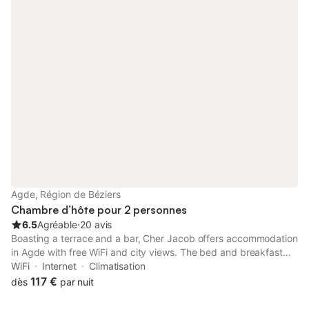
Agde, Région de Béziers
Chambre d’hôte pour 2 personnes
6.5
Agréable
⋅
20 avis
Boasting a terrace and a bar, Cher Jacob offers accommodation
in Agde with free WiFi and city views. The bed and breakfast
has family rooms. At the bed and breakfast, every unit comes
WiFi
Internet
Climatisation
with a wardrobe.
117 €
dès
par nuit