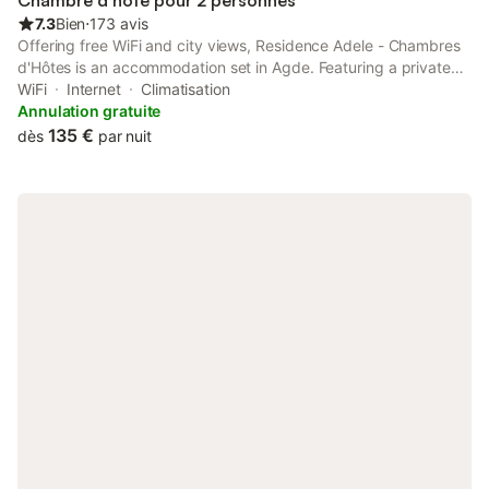
Chambre d’hôte pour 2 personnes
7.3
Bien
⋅
173 avis
Offering free WiFi and city views, Residence Adele - Chambres
d'Hôtes is an accommodation set in Agde. Featuring a private
entrance, the bed and breakfast allows guests to maintain their
WiFi
Internet
Climatisation
privacy.
Annulation gratuite
135 €
dès
par nuit