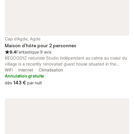
Cap d'Agde, Agde
Maison d’hôte pour 2 personnes
9.4
Fantastique
⋅
9 avis
BEGOOD'IZ naturiste Studio indépendant au calme au coeur du
village is a recently renovated guest house situated in the
Naturist Village district of Cap d'Agde. This property offers
WiFi
Internet
Climatisation
access to a terrace, free private parking and free WiFi.
Annulation gratuite
143 €
dès
par nuit