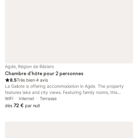
Agde, Région de Béziers
Chambre d’hôte pour 2 personnes
8.5
Très bien
⋅
4 avis
La Galiote is offering accommodation in Agde. The property
features lake and city views. Featuring family rooms, this
property also provides guests with a terrace. At the bed and
WiFi
Internet
Terrasse
breakfast, all units come with a wardrobe and a flat-screen TV.
72 €
dès
par nuit