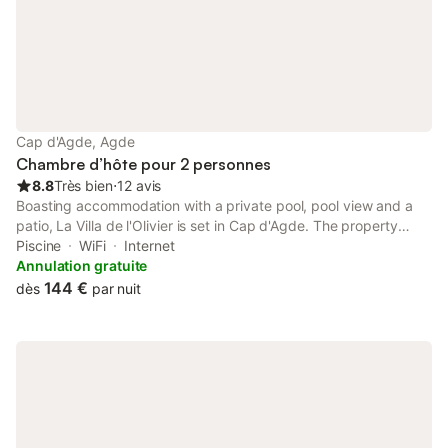
Cap d'Agde, Agde
Chambre d’hôte pour 2 personnes
8.8
Très bien
⋅
12 avis
Boasting accommodation with a private pool, pool view and a
patio, La Villa de l'Olivier is set in Cap d'Agde. The property
features garden and quiet street views, and is 1.9 km from
Piscine
WiFi
Internet
Roquille.
Annulation gratuite
144 €
dès
par nuit