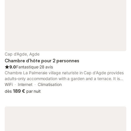
Cap d'Agde, Agde
Chambre d’hôte pour 2 personnes
9.0
Fantastique
⋅
28 avis
Chambre La Palmeraie village naturiste in Cap d'Agde provides
adults-only accommodation with a garden and a terrace. It is
located 1.6 km from Roquille and provides bicycle parking. The
WiFi
Internet
Climatisation
property is situated in the Naturist Village district.
189 €
dès
par nuit