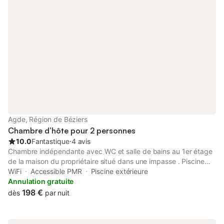
Agde, Région de Béziers
Chambre d’hôte pour 2 personnes
10.0
Fantastique
⋅
4 avis
Chambre indépendante avec WC et salle de bains au 1er étage
de la maison du propriétaire situé dans une impasse . Piscine
privée A proximité ,300m tout commerces. A 2 km plage, centre
WiFi
Accessible PMR
Piscine extérieure
du cap d’Agde, camp naturiste. Adhérents Libertic Welcome 1
Annulation gratuite
LIT DE 140 WIFI TV T.N.T MINI frigo TASSIMO parking privatif
198 €
dès
par nuit
petits déjeuners inclus La maison se situe dans une impasse .
Piscine ouverte de mai à octobre Table d'hôtes sur réservation
le samedi soir.