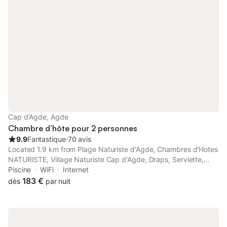
Cap d'Agde, Agde
Chambre d’hôte pour 2 personnes
9.9
Fantastique
⋅
70 avis
Located 1.9 km from Plage Naturiste d'Agde, Chambres d'Hotes
NATURISTE, Village Naturiste Cap d'Agde, Draps, Serviette,
Café, Menage inclus en fin de sejour offers a seasonal outdoor
Piscine
WiFi
Internet
swimming pool, and air-conditioned accommodation with a
183 €
dès
par nuit
terrace and...