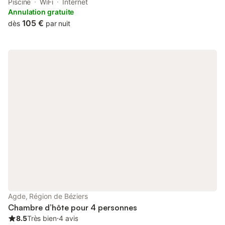
the bed and breakfast, all units are equipped with a wardrobe.
Piscine
WiFi
Internet
Annulation gratuite
105 €
dès
par nuit
Agde, Région de Béziers
Chambre d’hôte pour 4 personnes
8.5
Très bien
⋅
4 avis