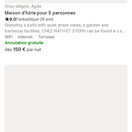
Grau-d'Agde, Agde
Maison d’hôte pour 5 personnes
9.0
Fantastique
⋅
26 avis
Featuring a patio with quiet street views, a garden and
barbecue facilities, CHEZ NATH ET STEPH can be found in Le
Grau-dʼAgde, close to Plage du Grau d'Agde and 4.7 km from
WiFi
Internet
Terrasse
Aqualand Cap d'Agde.
Annulation gratuite
150 €
dès
par nuit