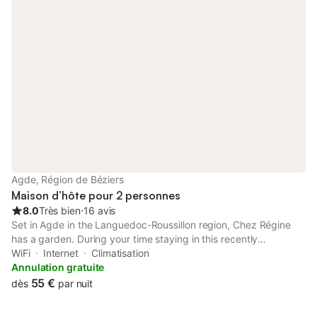
Agde, Région de Béziers
Maison d’hôte pour 2 personnes
8.0
Très bien
⋅
16 avis
Set in Agde in the Languedoc-Roussillon region, Chez Régine
has a garden. During your time staying in this recently
renovated guest house, dating back to 2014, you will have
WiFi
Internet
Climatisation
access to free WiFi. Outdoor seating is also available at the
Annulation gratuite
guest house.
55 €
dès
par nuit