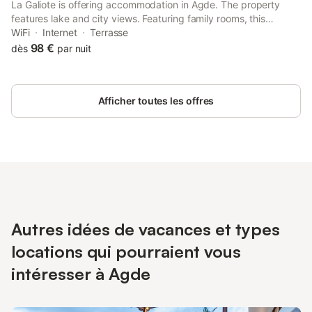
La Galiote is offering accommodation in Agde. The property
features lake and city views. Featuring family rooms, this
property also provides guests with a terrace. At the bed and
WiFi
Internet
Terrasse
breakfast, all units come with a wardrobe and a flat-screen TV.
98 €
dès
par nuit
Afficher toutes les offres
Autres idées de vacances et types
locations qui pourraient vous
intéresser à Agde